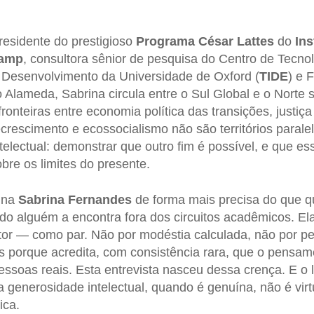
 residente do prestigioso
Programa César Lattes
do
Ins
camp
, consultora sênior de pesquisa do Centro de Tecnol
a Desenvolvimento da Universidade de Oxford (
TIDE
) e 
o Alameda, Sabrina circula entre o Sul Global e o Norte 
onteiras entre economia política das transições, justiça 
ecrescimento e ecossocialismo não são territórios paral
electual: demonstrar que outro fim é possível, e que e
bre os limites do presente.
fina
Sabrina Fernandes
de forma mais precisa do que qu
o alguém a encontra fora dos circuitos acadêmicos. Ela t
tor — como par. Não por modéstia calculada, não por p
porque acredita, com consistência rara, que o pensame
essoas reais. Esta entrevista nasceu dessa crença. E o l
a generosidade intelectual, quando é genuína, não é vi
ica.