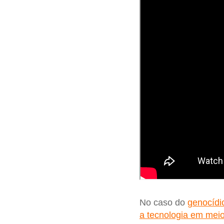
No caso do
genocíd
a tecnologia em mei