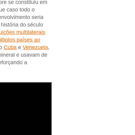
re se constituiu em
ue caso todo o
envolvimento seria
istória do século
tuições multilaterais
tiplos países ao
do
Cuba
e
Venezuela
,
mineral e usavam de
reforçando a