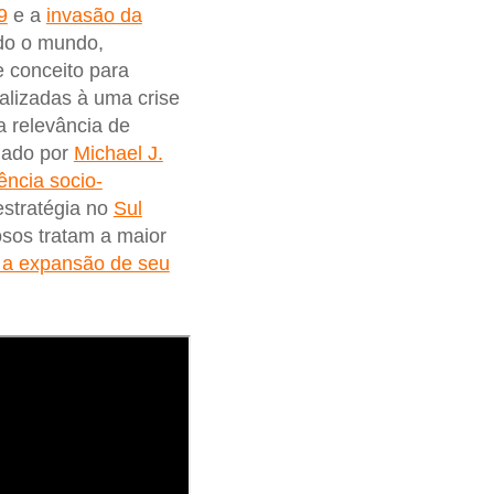
9
e a
invasão da
odo o mundo,
 conceito para
alizadas à uma crise
a relevância de
gado por
Michael J.
ência socio-
estratégia no
Sul
osos tratam a maior
e a expansão de seu