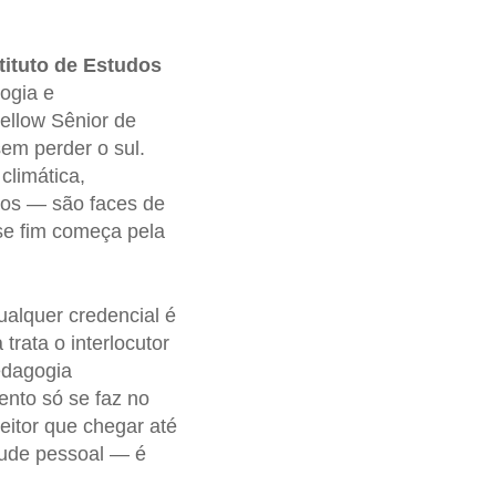
tituto de Estudos
ogia e
Fellow Sênior de
sem perder o sul.
climática,
elos — são faces de
sse fim começa pela
alquer credencial é
rata o interlocutor
edagogia
nto só se faz no
eitor que chegar até
rtude pessoal — é