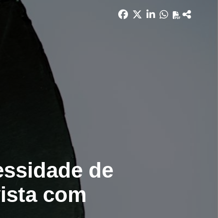
essidade de
ista com