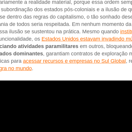
riamente a realidade material, porque essa ordem semp
subordinação dos estados pós-coloniais e a ilusão de q
 dentro das regras do capitalismo, o tão sonhado des
nia de todos seria respeitada. Em nenhum momento da h
essa ilusão se sustentou na prática. Mesmo quando
insti
uncionalidade, os
Estados Unidos estavam invadindo múl
ciando atividades paramilitares
em outros, bloquean
tados dominantes
, garantiam contratos de exploração 
ticas para
acessar recursos e empresas no Sul Global
, 
egra no mundo
.