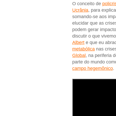
O conceito de
policri
Ucrânia
, para explic
somando-se aos imp
elucidar que as cris
podem gerar impactos
discutir o que vive
Albert
e que eu abrac
metabólica
nas crise
Global
, na periferia
parte do mundo co
campo hegemônico
.