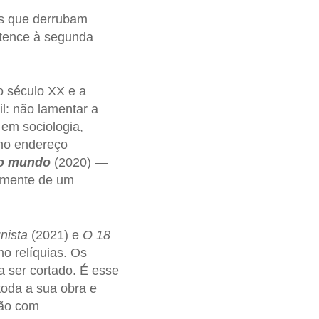
os que derrubam
tence à segunda
o século XX e a
il: não lamentar a
em sociologia,
omo endereço
 o mundo
(2020) —
temente de um
nista
(2021) e
O 18
o relíquias. Os
a ser cortado. É esse
toda a sua obra e
ção com