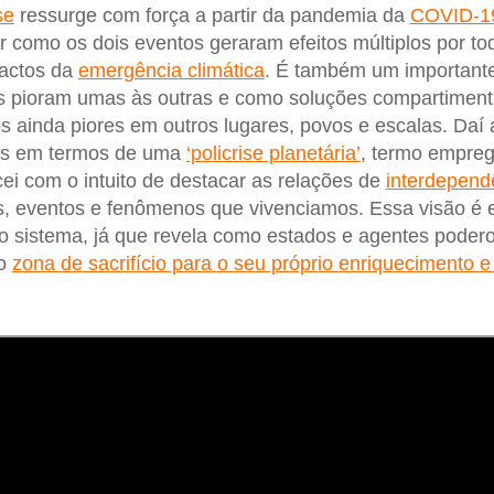
se
ressurge com força a partir da pandemia da
COVID-1
ar como os dois eventos geraram efeitos múltiplos por t
actos da
emergência climática
. É também um importante
es pioram umas às outras e como soluções compartiment
 ainda piores em outros lugares, povos e escalas. Daí 
mos em termos de uma
‘policrise planetária’
, termo empre
ei com o intuito de destacar as relações de
interdepend
s, eventos e fenômenos que vivenciamos. Essa visão é 
 do sistema, já que revela como estados e agentes poder
mo
zona de sacrifício para o seu próprio enriquecimento 