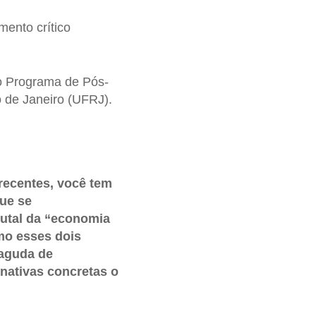
ento crítico
o Programa de Pós-
 de Janeiro (UFRJ).
recentes, você tem
que se
rutal da “economia
mo esses dois
 aguda de
rnativas concretas o