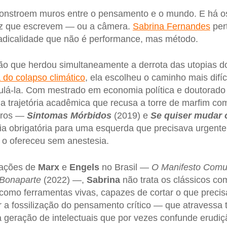
 constroem muros entre o pensamento e o mundo. E há 
ez que escrevem — ou a câmera.
Sabrina Fernandes
per
adicalidade que não é performance, mas método.
o que herdou simultaneamente a derrota das utopias d
 do colapso climático
, ela escolheu o caminho mais difíc
lá-la. Com mestrado em economia política e doutorado 
a trajetória acadêmica que recusa a torre de marfim c
vros —
Sintomas Mórbidos
(2019) e
Se quiser mudar
cia obrigatória para uma esquerda que precisava urgen
 o ofereceu sem anestesia.
rações de
Marx
e
Engels
no Brasil —
O Manifesto Comu
 Bonaparte
(2022) —,
Sabrina
não trata os clássicos com
como ferramentas vivas, capazes de cortar o que precis
 a fossilização do pensamento crítico — que atravessa 
 geração de intelectuais que por vezes confunde erudi