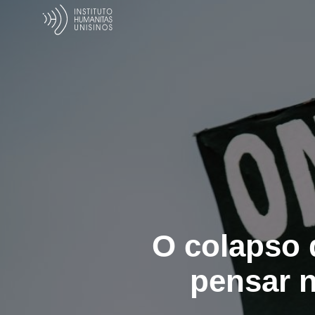
O colapso 
pensar 