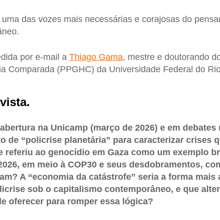
 uma das vozes mais necessárias e corajosas do pensam
âneo.
edida por e-mail a
Thiago Gama
, mestre e doutorando d
ia Comparada (PPGHC) da Universidade Federal do Rio
vista.
 abertura na Unicamp (março de 2026) e em debates 
o de “policrise planetária” para caracterizar crises 
se referiu ao genocídio em Gaza como um exemplo b
 2026, em meio à COP30 e seus desdobramentos, co
lam? A “economia da catástrofe” seria a forma mais
icrise sob o capitalismo contemporâneo, e que alte
e oferecer para romper essa lógica?