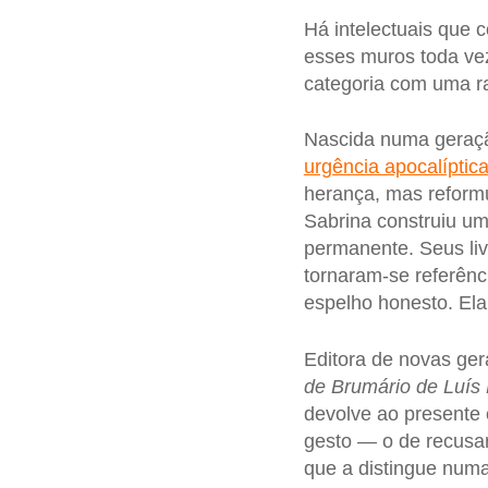
Há intelectuais que
esses muros toda v
categoria com uma r
Nascida numa geraçã
urgência apocalíptica
herança, mas reformu
Sabrina construiu um
permanente. Seus li
tornaram-se referên
espelho honesto. Ela
Editora de novas ge
de Brumário de Luís
devolve ao presente 
gesto — o de recusar
que a distingue numa