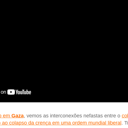
io em
Gaza
, vemos as interconexões nefastas entre o
co
o ao colapso da crença em uma ordem mundial liberal
. 