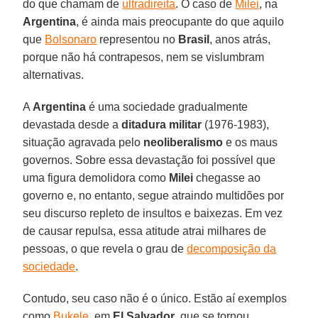
do que chamam de
ultradireita
. O caso de
Milei
, na
Argentina
, é ainda mais preocupante do que aquilo
que
Bolsonaro
representou no
Brasil
, anos atrás,
porque não há contrapesos, nem se vislumbram
alternativas.
A
Argentina
é uma sociedade gradualmente
devastada desde a
ditadura militar
(1976-1983),
situação agravada pelo
neoliberalismo
e os maus
governos. Sobre essa devastação foi possível que
uma figura demolidora como
Milei
chegasse ao
governo e, no entanto, segue atraindo multidões por
seu discurso repleto de insultos e baixezas. Em vez
de causar repulsa, essa atitude atrai milhares de
pessoas, o que revela o grau de
decomposição da
sociedade
.
Contudo, seu caso não é o único. Estão aí exemplos
como
Bukele
, em
El Salvador
, que se tornou