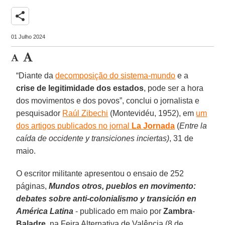
share
01 Julho 2024
“Diante da
decomposição do sistema-mundo
e a
crise de legitimidade dos estados
, pode ser a hora
dos movimentos e dos povos”, conclui o jornalista e
pesquisador
Raúl Zibechi
(Montevidéu, 1952), em
um
dos artigos publicados no jornal
La Jornada
(
Entre la
caída de occidente y transiciones inciertas)
, 31 de
maio.
O escritor militante apresentou o ensaio de 252
páginas,
Mundos otros, pueblos en movimento:
debates sobre anti-colonialismo y transición en
América Latina
- publicado em maio por
Zambra
-
Baladre
, na Feira Alternativa de Valência (8 de