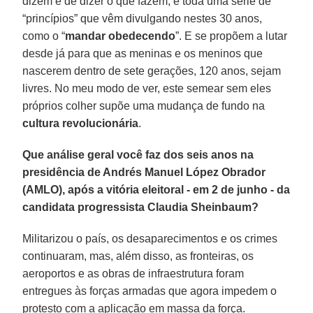
dizem e de dizer o que fazem, e toda uma série de
“princípios” que vêm divulgando nestes 30 anos,
como o “
mandar obedecendo
”. E se propõem a lutar
desde já para que as meninas e os meninos que
nascerem dentro de sete gerações, 120 anos, sejam
livres. No meu modo de ver, este semear sem eles
próprios colher supõe uma mudança de fundo na
cultura revolucionária
.
Que análise geral você faz dos seis anos na
presidência de Andrés Manuel López Obrador
(AMLO), após a vitória eleitoral - em 2 de junho - da
candidata progressista Claudia Sheinbaum?
Militarizou o país, os desaparecimentos e os crimes
continuaram, mas, além disso, as fronteiras, os
aeroportos e as obras de infraestrutura foram
entregues às forças armadas que agora impedem o
protesto com a aplicação em massa da força.