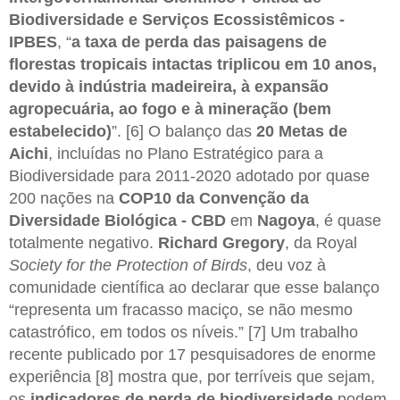
Biodiversidade e Serviços Ecossistêmicos -
IPBES
, “
a taxa de perda das paisagens de
florestas tropicais intactas triplicou em 10 anos,
devido à indústria madeireira, à expansão
agropecuária, ao fogo e à mineração (bem
estabelecido)
”. [6] O balanço das
20 Metas de
Aichi
, incluídas no Plano Estratégico para a
Biodiversidade para 2011-2020 adotado por quase
200 nações na
COP10 da Convenção da
Diversidade Biológica - CBD
em
Nagoya
, é quase
totalmente negativo.
Richard Gregory
, da Royal
Society for the Protection of Birds
, deu voz à
comunidade científica ao declarar que esse balanço
“representa um fracasso maciço, se não mesmo
catastrófico, em todos os níveis.” [7] Um trabalho
recente publicado por 17 pesquisadores de enorme
experiência [8] mostra que, por terríveis que sejam,
os
indicadores de perda de biodiversidade
podem