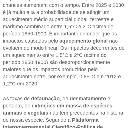
chances aumentam com o tempo. Entre 2025 e 2030
é já muito alta a probabilidade de se atingir um
aquecimento médio superficial global, terrestre e
marítimo combinado entre 1,5°C e 2°C acima do
período 1850-1900. É importante entender que os
impactos causados pelo
aquecimento global
não
evoluem de modo linear. Os impactos decorrentes de
um aquecimento entre 1,5°C e 2°C (acima do
período 1850-1900) são desproporcionalmente
maiores que os impactos produzidos pelo
aquecimento entre, por exemplo, 0,85°C em 2012 e
1,2°C em 2020.
As taxas de
defaunação
, de
desmatamento
e,
portanto, de
extinções em massa de espécies
animais e vegetais
não têm precedentes na história
de nossa espécie. Segundo a
Plataforma
Intergovernamental Científico-Política de