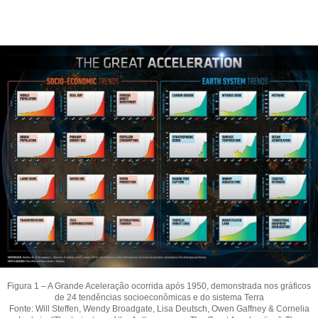
Figura 1 – A Grande Aceleração ocorrida após 1950, demonstrada nos gráficos
de 24 tendências socioeconômicas e do sistema Terra
Fonte: Will Steffen, Wendy Broadgate, Lisa Deutsch, Owen Gaffney & Cornelia