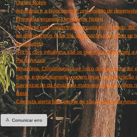
Carlos Nobre
Amazônia e a bioeconomia: um modelo de desenvolvi
Entrevista especial com Carlos Nobre
Amazônia está sendo transformada em Cerrado, diz
Se derrubarmos mais 5% da Amazônia ela pode se to
especialista
“Ricos com influência são os que mais desmatam a 
Paulo Artaxo
Amazônia. Climatologista vê risco de ‘savanização’ 
Secas e desmatamento podem levar à savanização 
Savanização da Amazônia mato-grossense a olhos n
Resk
Cientista alerta para perigo de savanização da Amaz
⚠️
Comunicar erro