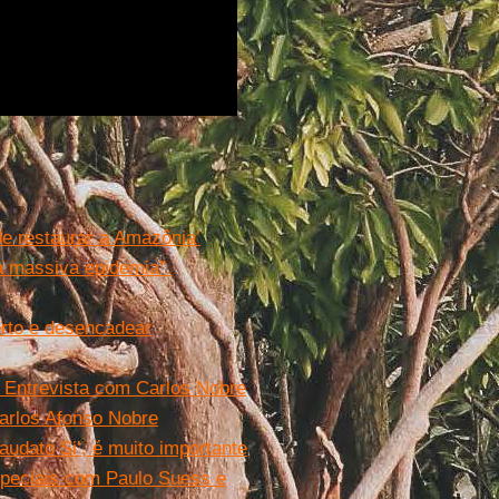
e restaurar a Amazônia’
a massiva epidemia”.
rto e desencadear
 Entrevista com Carlos Nobre
Carlos Afonso Nobre
udato Si’, é muito importante
especiais com Paulo Suess e