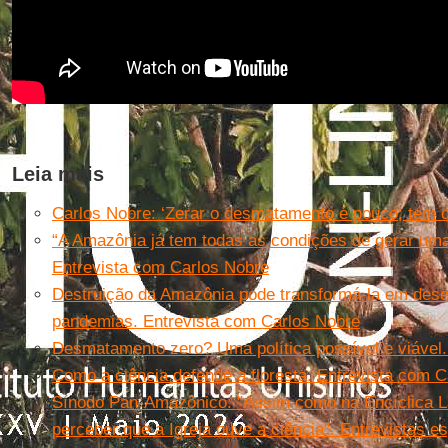
Leia mais
Carlos Nobre: ‘Zerar o desmatamento é pouco; tem d
“A Amazônia já tem todas as condições de gerar um
Entrevista com Carlos Nobre
Destruição da Amazônia pode transformá-la em dese
pandemias. Entrevista com Carlos Nobre
Desmatamento zero? Uma política possível e viável.
Como a ciência defende a floresta. Entrevista com 
Sínodo Pan-Amazônico: "Assim como na Encíclica La
perceber que a Igreja ouve a ciência". Entrevistas 