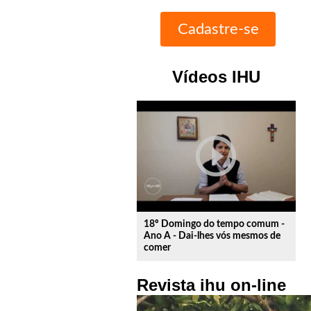
Vídeos IHU
play_circle_outline
18º Domingo do tempo comum -
Ano A - Dai-lhes vós mesmos de
comer
Revista ihu on-line