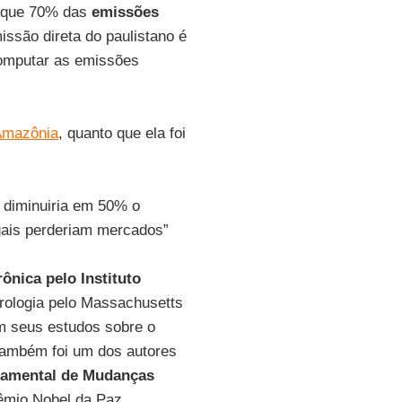
orque 70% das
emissões
issão direta do paulistano é
computar as emissões
Amazônia
, quanto que ela foi
, diminuiria em 50% o
ais perderiam mercados”
ônica pelo Instituto
rologia pelo Massachusetts
am seus estudos sobre o
também foi um dos autores
rnamental de Mudanças
rêmio Nobel da Paz,