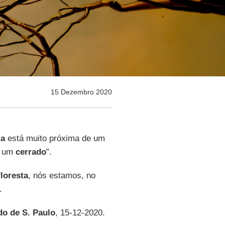
15 Dezembro 2020
ia
está muito próxima de um
ra um
cerrado
”.
floresta
, nós estamos, no
.
do de S. Paulo
, 15-12-2020.