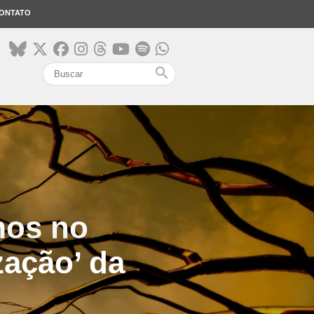
ONTATO
search
mos no
zação’ da