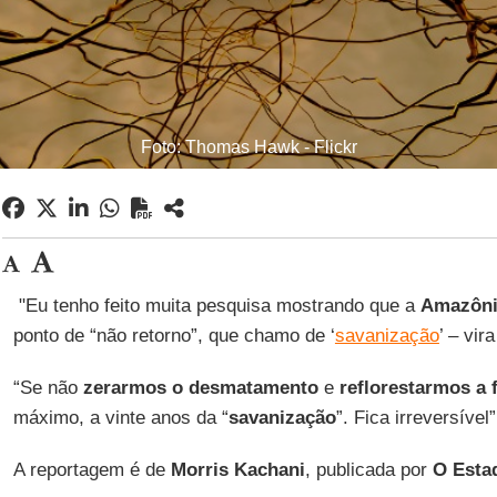
Foto: Thomas Hawk - Flickr
"Eu tenho feito muita pesquisa mostrando que a
Amazôn
ponto de “não retorno”, que chamo de ‘
savanização
’ – vi
“Se não
zerarmos o desmatamento
e
reflorestarmos a 
máximo, a vinte anos da “
savanização
”. Fica irreversível”
A reportagem é de
Morris Kachani
, publicada por
O Esta