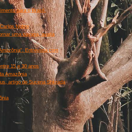
mento para o Brasil.
 Carlos Nobre
rnar uma savana, avalia
Amazônia”. Entrevista com
entre 15 e 30 anos
da Amazônia
us, artigo de Sucena Shkrada
ônia