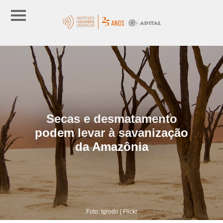
Secas e desmatamento
podem levar à savanização
da Amazônia
Foto: Igrodo | Flickr