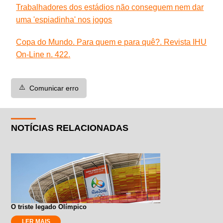
Trabalhadores dos estádios não conseguem nem dar
uma 'espiadinha' nos jogos
Copa do Mundo. Para quem e para quê?. Revista IHU
On-Line n. 422.
⚠️
Comunicar erro
NOTÍCIAS RELACIONADAS
O triste legado Olímpico
LER MAIS