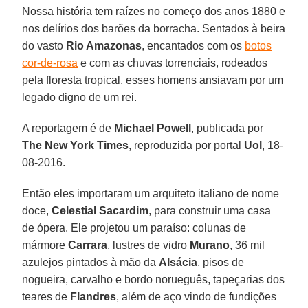
Nossa história tem raízes no começo dos anos 1880 e
nos delírios dos barões da borracha. Sentados à beira
do vasto
Rio Amazonas
, encantados com os
botos
cor-de-rosa
e com as chuvas torrenciais, rodeados
pela floresta tropical, esses homens ansiavam por um
legado digno de um rei.
A reportagem é de
Michael Powell
, publicada por
The New York Times
, reproduzida por portal
Uol
, 18-
08-2016.
Então eles importaram um arquiteto italiano de nome
doce,
Celestial Sacardim
, para construir uma casa
de ópera. Ele projetou um paraíso: colunas de
mármore
Carrara
, lustres de vidro
Murano
, 36 mil
azulejos pintados à mão da
Alsácia
, pisos de
nogueira, carvalho e bordo norueguês, tapeçarias dos
teares de
Flandres
, além de aço vindo de fundições