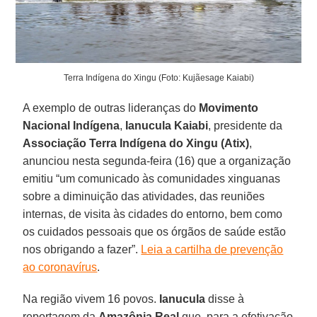
Terra Indígena do Xingu (Foto: Kujãesage Kaiabi)
A exemplo de outras lideranças do
Movimento
Nacional Indígena
,
Ianucula Kaiabi
, presidente da
Associação Terra Indígena do Xingu (Atix)
,
anunciou nesta segunda-feira (16) que a organização
emitiu “um comunicado às comunidades xinguanas
sobre a diminuição das atividades, das reuniões
internas, de visita às cidades do entorno, bem como
os cuidados pessoais que os órgãos de saúde estão
nos obrigando a fazer”.
Leia a cartilha de prevenção
ao coronavírus
.
Na região vivem 16 povos.
Ianucula
disse à
reportagem da
Amazônia Real
que, para a efetivação