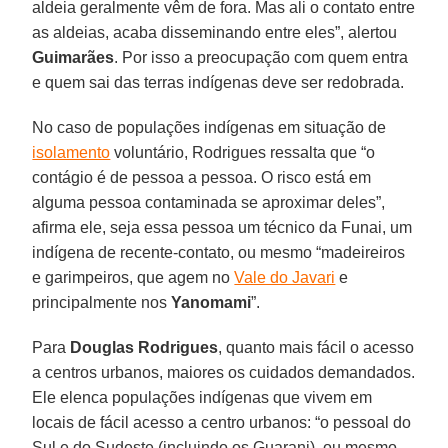
aldeia geralmente vêm de fora. Mas ali o contato entre
as aldeias, acaba disseminando entre eles”, alertou
Guimarães
. Por isso a preocupação com quem entra
e quem sai das terras indígenas deve ser redobrada.
No caso de populações indígenas em situação de
isolamento
voluntário, Rodrigues ressalta que “o
contágio é de pessoa a pessoa. O risco está em
alguma pessoa contaminada se aproximar deles”,
afirma ele, seja essa pessoa um técnico da Funai, um
indígena de recente-contato, ou mesmo “madeireiros
e garimpeiros, que agem no
Vale do Javari
e
principalmente nos
Yanomami
”.
Para
Douglas Rodrigues
, quanto mais fácil o acesso
a centros urbanos, maiores os cuidados demandados.
Ele elenca populações indígenas que vivem em
locais de fácil acesso a centro urbanos: “o pessoal do
Sul e do Sudeste (incluindo os Guarani), ou mesmo