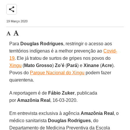
share
19 Março 2020
Para
Douglas Rodrigues
, restringir o acesso aos
territórios indígenas é a melhor prevenção ao
Covid-
19
. Ele já tratou de surtos de gripes nos povos do
Xingu
(
Mato Grosso
)
Zo’é
(
Pará
) e
Xinane
(
Acre
).
Povos do
Parque Nacional do Xingu
podem fazer
quarentena.
A reportagem é de
Fábio Zuker
, publicada
por
Amazônia Real
, 16-03-2020.
Em entrevista exclusiva à agência
Amazônia Real
, o
médico sanitarista
Douglas Rodrigues
, do
Departamento de Medicina Preventiva da Escola