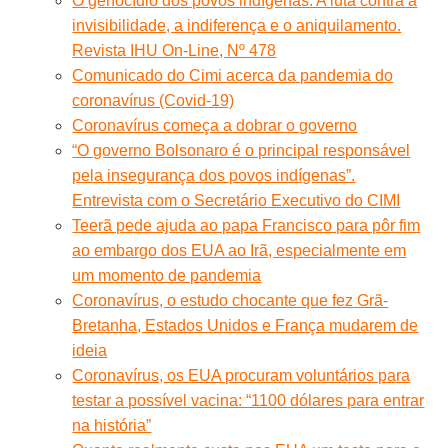
O genocídio dos povos indígenas. A luta contra a
invisibilidade, a indiferença e o aniquilamento.
Revista IHU On-Line, Nº 478
Comunicado do Cimi acerca da pandemia do
coronavírus (Covid-19)
Coronavírus começa a dobrar o governo
“O governo Bolsonaro é o principal responsável
pela insegurança dos povos indígenas”.
Entrevista com o Secretário Executivo do CIMI
Teerã pede ajuda ao papa Francisco para pôr fim
ao embargo dos EUA ao Irã, especialmente em
um momento de pandemia
Coronavírus, o estudo chocante que fez Grã-
Bretanha, Estados Unidos e França mudarem de
ideia
Coronavírus, os EUA procuram voluntários para
testar a possível vacina: “1100 dólares para entrar
na história”