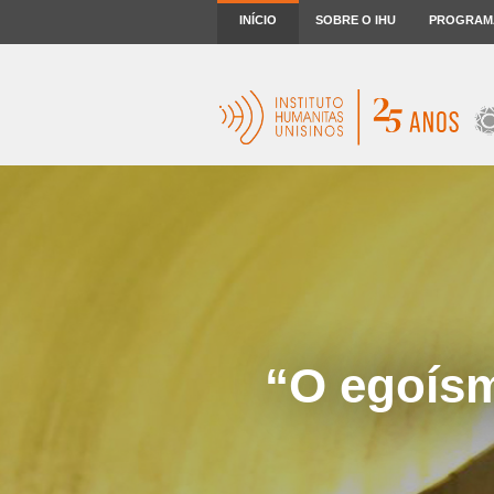
INÍCIO
SOBRE O IHU
PROGRAM
“O egoísm