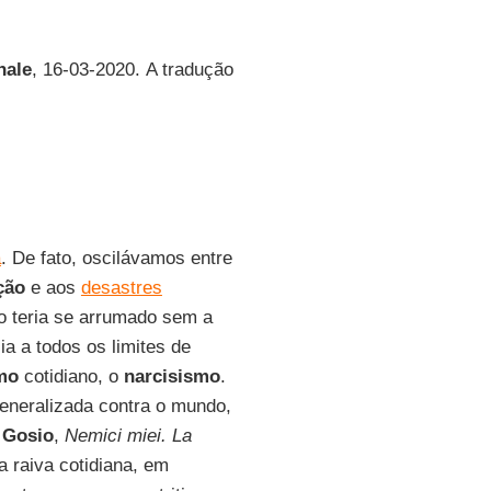
nale
, 16-03-2020. A tradução
a
. De fato, oscilávamos entre
ção
e aos
desastres
do teria se arrumado sem a
ia a todos os limites de
mo
cotidiano, o
narcisismo
.
eneralizada contra o mundo,
 Gosio
,
Nemici miei. La
 raiva cotidiana, em