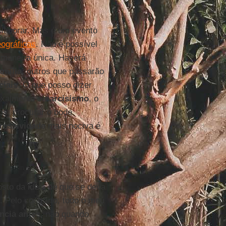
laborar. Mas é um evento
eográficas
. Não é possível
 maneira única. Haverá
amília
, outros que passarão
ciais
. O que posso dizer
doxalmente o
narcisismo
, o
s, procurar o bode
ressividade
mais nociva é
sto da ideia de que se deva
 Pelo contrário, todo o meu
ncia antes
, não quando