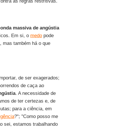
contra as regras restritivas.
a
onda massiva de angústia
icos. Em si, o
medo
pode
os, mas também há o que
importar, de ser exagerados;
horrendos de caça ao
ngústia
. A necessidade de
amos de ter certezas e, de
utas; para a ciência, em
gência
?"; "Como posso me
o sei, estamos trabalhando