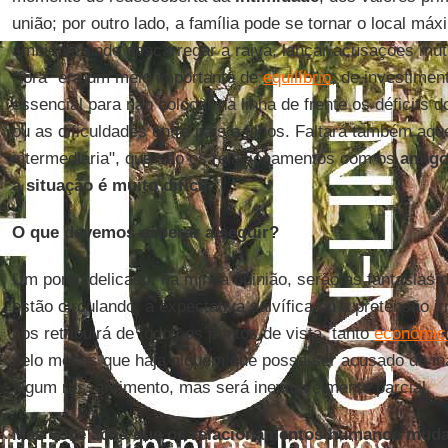
união; por outro lado, a família pode se tornar o local máx
ambiente onde descarregar a raiva, lançar acusações mút
"fora" era um meio importante de
equilíbrio
; de investimen
essencial para não colocar na linha de frente os déficits 
ou as dificuldades entre pais e filhos. Faltará também aqu
intermediária", que são os relacionamentos com os
amig
a situação é muito difícil
.
O que devemos esperar a seguir?
Um ponto delicado, na minha opinião, serão as fantasias
estão circulando, a expectativa salvífica ou a pretensão i
nos retribuirá de todos os pontos de vista, tanto
econômic
pelo menos que haja alguém que possa ser acusado de in
algum ressarcimento, mas será inevitavelmente parcial.
Mas você acha que os relacionamentos humanos mudar