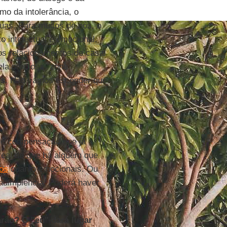
imo da intolerância, o
uas. Para muitos de nós, o
to intelectual e emocional,
dos relacionamentos de casal
ela preciosa "zona
os
. Não vamos esconder que
 de compensação que já
rreal de que há alguém que
os
quanto emocionais. Ou
adimplência. Poderá haver
ão? O "eu" dará lugar