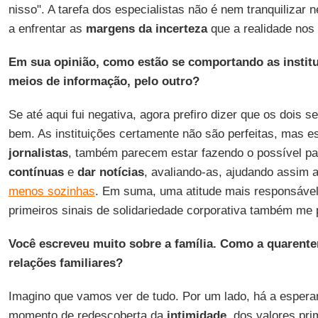
nisso". A tarefa dos especialistas não é nem tranquilizar
a enfrentar as
margens da incerteza
que a realidade nos
Em sua opinião, como estão se comportando as institu
meios de informação, pelo outro?
Se até aqui fui negativa, agora prefiro dizer que os dois
bem. As instituições certamente não são perfeitas, mas e
jornalistas
, também parecem estar fazendo o possível pa
contínuas
e
dar notícias
, avaliando-as, ajudando assim
menos sozinhas
. Em suma, uma atitude mais responsável
primeiros sinais de solidariedade corporativa também me 
Você escreveu muito sobre a família. Como a quarente
relações familiares?
Imagino que vamos ver de tudo. Por um lado, há a espera
momento de redescoberta da
intimidade
, dos valores pri