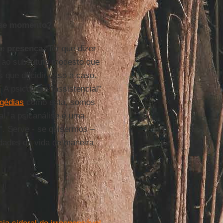
sse momento?
e
presença
. Ter que dizer
 ao substituto modesto que
os que decidir caso a caso.
 A psicologia "assistencial"
agédias
como esta, somos
l, a psicanálise é uma
". Serve - se quisermos –
ldades da vida de maneira