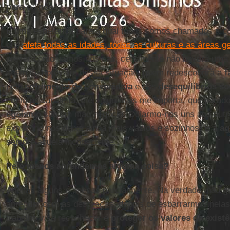
para o "nós"?
É uma esperança para a qual todos somos chamados a co
que
afeta todas as idades, todas as culturas e as áreas g
prever como vamos nos sair, certamente não haverá uma
quem se aproveite dessa situação, quem redescobrirá a
f
pelo
sofrimento da convivência
e dos
desequilíbrios so
como psicanalista, e é o que mais me importa, que para
egoísmo
são um mau negócio. Odiarmo-nos uns aos outro
expiatório nos deixa ainda mais vazios e sozinhos. E a
ag
sempre aquela inconsciente.
Pelo menos aprendemos alguma coisa?
Apenas alguns e apenas parcialmente. Na verdade, não go
aprender com as desgraças, depois de esbarrarmos nelas.
trabalho visa reconhecer e
proteger os valores da existê