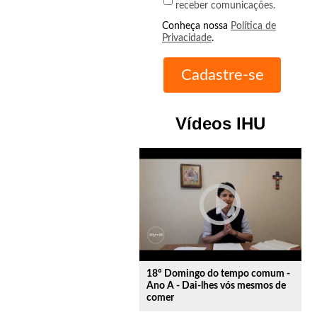
receber comunicações.
Conheça nossa
Política de
Privacidade
.
Vídeos IHU
play_circle_outline
18º Domingo do tempo comum -
Ano A - Dai-lhes vós mesmos de
comer