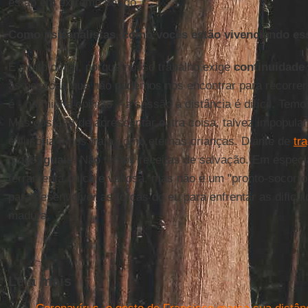
estão em extremo perigo.
Como psicanalistas, como vocês estão vivenciando e
É muito difícil, porque nosso trabalho exige
continuidade
às pessoas que não podemos nos encontrar para recorrer
é - na minha opinião – a sessão à distância é difícil. Tem
Mas gostaria de acrescentar outra coisa, talvez impopular.
é ilusória e nos trata como eternas crianças. Diante de
tr
todos
iguais
. Não temos receitas de salvação. Em especia
ferramenta única e valiosa, mas não é um "pronto-socorro
para desenvolver as forças do eu para enfrentar as dificu
madura.
Leia mais