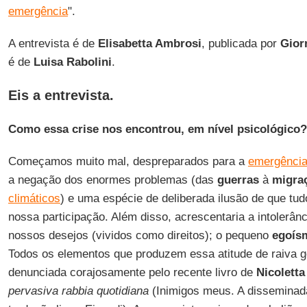
emergência
".
A entrevista é de
Elisabetta Ambrosi
, publicada por
Gior
é de
Luisa Rabolini
.
Eis a entrevista.
Como essa crise nos encontrou, em nível psicológico?
Começamos muito mal, despreparados para a
emergênci
a negação dos enormes problemas (das
guerras
à
migra
climáticos
) e uma espécie de deliberada ilusão de que tu
nossa participação. Além disso, acrescentaria a intolerânc
nossos desejos (vividos como direitos); o pequeno
egoís
Todos os elementos que produzem essa atitude de raiva g
denunciada corajosamente pelo recente livro de
Nicoletta
pervasiva rabbia quotidiana
(Inimigos meus. A disseminada