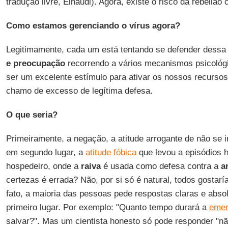
tradução livre, Einaudi). Agora, existe o risco da rebelião 
Como estamos gerenciando o vírus agora?
Legitimamente, cada um está tentando se defender dess
e preocupação
recorrendo a vários mecanismos psicológ
ser um excelente estímulo para ativar os nossos recurs
chamo de excesso de legítima defesa.
O que seria?
Primeiramente, a negação, a atitude arrogante de não se 
em segundo lugar, a
atitude fóbica
que levou a episódios 
hospedeiro, onde a
raiva
é usada como defesa contra a
a
certezas é errada? Não, por si só é natural, todos gostarí
fato, a maioria das pessoas pede respostas claras e absol
primeiro lugar. Por exemplo: "Quanto tempo durará a
emer
salvar?". Mas um cientista honesto só pode responder "nã