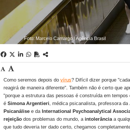
Foto: Marcelo Camargo | Agência Brasil
Como seremos depois do
vírus
? Difícil dizer porque "cad
reagirá de maneira diferente". Também não é certo que a
"porque a estrutura das pessoas é construída em tempos 
é
Simona Argentieri
, médica psicanalista, professora da
Psicanálise
e da
International Psychoanalytical Associ
rejeição
dos problemas do mundo, a
intolerância
a qualq
que tudo deveria ter dado certo, chegamos completament