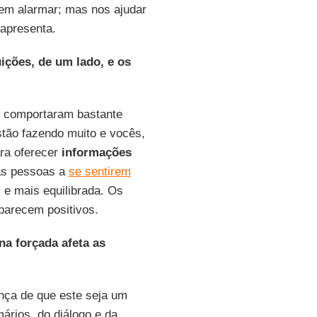
 nem alarmar; mas nos ajudar
 apresenta.
ições, de um lado, e os
 se comportaram bastante
stão fazendo muito e vocês,
ra oferecer
informações
 as pessoas a
se sentirem
 e mais equilibrada. Os
parecem positivos.
na forçada afeta as
nça de que este seja um
mários, do diálogo e da