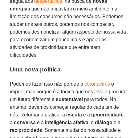
trégua aos
desperdícios
, na busca de
novas
energias
que não impactam o meio ambiente, na
limitação dos consumos não necessários. Podemos
ajudar uns aos outros, podemos nos compactar,
podemos desmonetizar algum aspecto de nossa vida
para economizar um pouco mais e apoiar as
atividades de proximidade que enfrentam
dificuldades.
Uma nova política
Podemos fazer isso não porque o
coronavírus
o
impõe, mas porque é a lógica que nos leva a procurar
um futuro diferente e
sustentável
para todos. No
entanto, devemos começar regulando cada um de
nós. Retornar a praticar a
escuta
e a
generosidade
,
a
conversa
e a
inteligência afetiva
, o
diálogo
e a
reciprocidade
. Somente mudando nossa atitude e
nossa abordagem para o outro podemos realmente