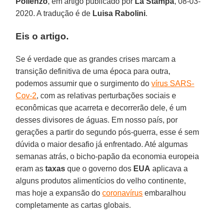
Pollenzo
, em artigo publicado por
La Stampa
, 08-03-
2020. A tradução é de
Luisa Rabolini
.
Eis o artigo.
Se é verdade que as grandes crises marcam a
transição definitiva de uma época para outra,
podemos assumir que o surgimento do
vírus SARS-
Cov-2
, com as relativas perturbações sociais e
econômicas que acarreta e decorrerão dele, é um
desses divisores de águas. Em nosso país, por
gerações a partir do segundo pós-guerra, esse é sem
dúvida o maior desafio já enfrentado. Até algumas
semanas atrás, o bicho-papão da economia europeia
eram as
taxas
que o governo dos
EUA
aplicava a
alguns produtos alimentícios do velho continente,
mas hoje a expansão do
coronavírus
embaralhou
completamente as cartas globais.