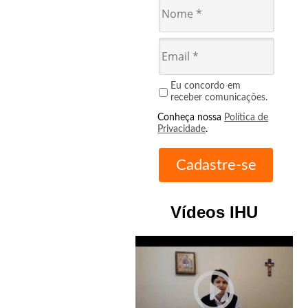
Eu concordo em
receber comunicações.
Conheça nossa
Política de
Privacidade
.
Vídeos IHU
play_circle_outline