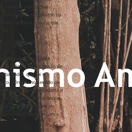
que exerceu cargos nos
,
justamente reclamando da
nível nacional e municipal,
 um período que dá para
onsequência da ascensão de
rabalhador, que foi o
eito, pêndulo no sentido de
a, no movimento estudantil e
m nós daríamos um arranque
seria um caminho para o
civil-militar iniciada com o