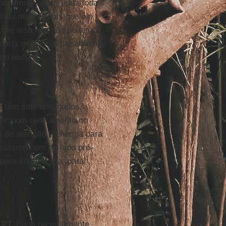
podemos saber, a ala toda
inda mais depois que ele
sobre isso nós não podemos
caria muito mal para ele não
 no escuro.
 têm sido divulgados,
eira um relaxamento no
o de atenção e energia para
usiasmo nem do lado pró-
ara voltar à rua, para
o
PT.
Eu vi recentemente