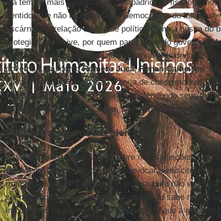
ela tem de mais arraigado de compadrio, de fisiologismo, 
sentidos, de não representação democrática do interesse 
escárnio em relação à ideia de política como a busca do
protegido, inclusive, por quem participava do governo
Lul
que ele tem mais poder do que o próprio presidente usurp
governo
Lula,
como
Romero Jucá, Renan
Calheiros
,
Eli
quem,
Moreira Franco,
são a corja de conspiradores. É u
sentido de dizer que é a oligarquia defendendo seus privil
do povo. Não são democratas, são golpistas conspiradore
Plebiscito para novas eleições
Está uma geleia a discussão sobre novas eleições, chamar 
presidenta
Dilma
é favorável a convocar plebiscito, segun
mas a cúpula do
PT
é contra, o próprio
Lula
não endossa 
sei não endossa a tese, então, a gente não sabe nem o q
importantes da política estão propondo. O que a gente sa