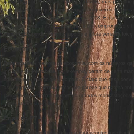
para nós, pobres mortais, são insondáveis, mas pelo que 
da atual situação quer a manutenção do governo
Temer,
a
confirmou que não será candidato em 2018. É claro que 
botar uma cruz, mas politicamente é um compromisso e fi
cumprir. Ele perderia muitos apoios e a luta seria de foice
Economia
Essa aparente melhora da economia, com os números que
inclusive da
Petrobras,
por exemplo, deram de certa man
ódio, no mau humor geral do país. É claro que esse desvi
as Olimpíadas contribuiu, mas me parece que não há ent
Dilma, nem do contra-Dilma para grandes manifestações, p
campanhas estridentes.
Crise no PT
Eu vejo com muita tristeza o que está acontecendo com 