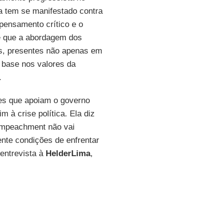
a tem se manifestado contra
 pensamento crítico e o
de que a abordagem dos
as, presentes não apenas em
 base nos valores da
.
res que apoiam o governo
 à crise política. Ela diz
 impeachment não vai
ente condições de enfrentar
entrevista à
Helder
Lima
,