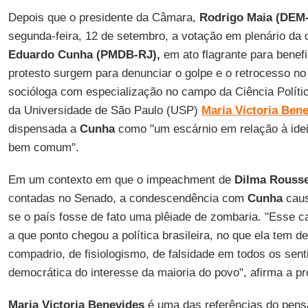
Depois que o presidente da Câmara,
Rodrigo Maia (DEM
segunda-feira, 12 de setembro, a votação em plenário da
Eduardo
Cunha (PMDB-RJ),
em ato flagrante para benefi
protesto surgem para denunciar o golpe e o retrocesso no
socióloga com especialização no campo da Ciência Polític
da Universidade de São Paulo (USP)
Maria Victoria Ben
dispensada a
Cunha
como "um escárnio em relação à idei
bem comum".
Em um contexto em que o impeachment de
Dilma Rousse
contadas no Senado, a condescendência com
Cunha
caus
se o país fosse de fato uma plêiade de zombaria. "Esse 
a que ponto chegou a política brasileira, no que ela tem d
compadrio, de fisiologismo, de falsidade em todos os sen
democrática do interesse da maioria do povo", afirma a pr
Maria Victoria Benevides
é uma das referências do pens