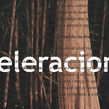
uma carta aberta, um desabafo de uma militante antiga, 
governos municipais do
PT
e no governo federal com
Lula
falta de empenho, não apenas dos dirigentes do partido de 
da militância, para continuar a luta contra o impeachment.
A crise política de hoje e sua inserção na História
É um período tristíssimo, e do ponto de vista histórico, é
comparar em termos de um pêndulo com o que veio em c
uma política mais democrática, mais justa em relação ao t
governo
João Goulart
, por quem eu tenho um grande resp
que houve um crescimento – eu estava lá no Rio, na époc
aquela efervescência popular, aquela crença de que enfi
importante pela justiça social, e muitos até achando que 
socialismo, e depois aquela queda vertiginosa e a ditadura 
golpe de 1964.