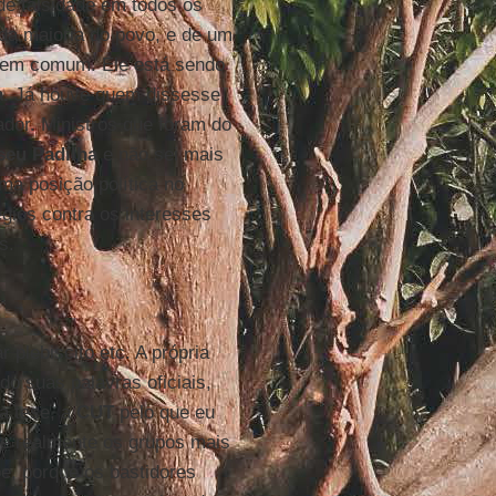
de falsidade em todos os
da maioria do povo, e de um
 bem comum. Ele está sendo
a.
Já houve quem dissesse
ador. Ministros que foram do
seu Padilha
e não sei mais
ma posição política no
égios contra os interesses
s.
plebiscito etc. A própria
do suas palavras oficiais,
a tese, a
CUT
pelo que eu
ue realmente os grupos mais
be, porque os bastidores