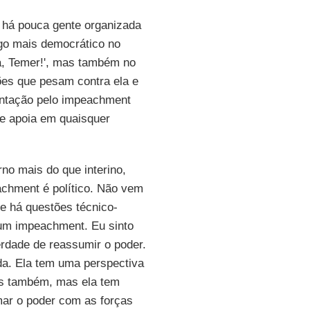
 há pouca gente organizada
go mais democrático no
ra, Temer!', mas também no
ções que pesam contra ela e
ntação pelo impeachment
se apoia em quaisquer
rno mais do que interino,
achment é político. Não vem
e há questões técnico-
 um impeachment. Eu sinto
rdade de reassumir o poder.
ada. Ela tem uma perspectiva
mos também, mas ela tem
mar o poder com as forças