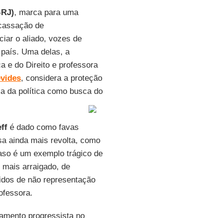
-RJ)
, marca para uma
 cassação de
ciar o aliado, vozes de
 país. Uma delas, a
a e do Direito e professora
evides
, considera a proteção
a da política como busca do
ff
é dado como favas
a ainda mais revolta, como
caso é um exemplo trágico de
e mais arraigado, de
tidos de não representação
ofessora.
amento progressista no