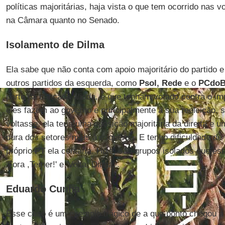
políticas majoritárias, haja vista o que tem ocorrido nas 
na Câmara quanto no Senado.
Isolamento de Dilma
Ela sabe que não conta com apoio majoritário do partido 
outros partidos da esquerda, como
Psol, Rede
e o
PCdoB
parte da bancada aliada, e que tenham votado contra o im
eles fazem ao governo e principalmente à sua reeleição, s
voltasse, ela teria uma oposição majoritária da direita e u
dura dos setores mais à esquerda. E tenho dificuldade de
próprio
PT
ela contaria. Hoje, são grupos isolados que est
'Fora ,Temer!' e 'Volta, Dilma!'.
Eduardo Cunha
Esse caso é um exemplo trágico de a que ponto chegou a po