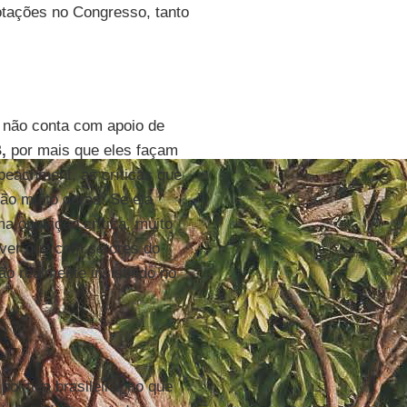
votações no Congresso, tanto
e não conta com apoio de
,
por mais que eles façam
peachment, as críticas que
ão muito duras. Se ela
ma oposição crítica, muito
 ver que com setores do
ão realmente insistindo no
lítica brasileira, no que