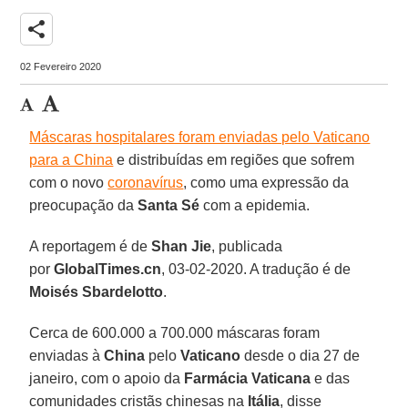
share
02 Fevereiro 2020
Máscaras hospitalares foram enviadas pelo Vaticano
para a China
e distribuídas em regiões que sofrem
com o novo
coronavírus
, como uma expressão da
preocupação da
Santa Sé
com a epidemia.
A reportagem é de
Shan Jie
, publicada
por
GlobalTimes.cn
, 03-02-2020. A tradução é de
Moisés Sbardelotto
.
Cerca de 600.000 a 700.000 máscaras foram
enviadas à
China
pelo
Vaticano
desde o dia 27 de
janeiro, com o apoio da
Farmácia Vaticana
e das
comunidades cristãs chinesas na
Itália
, disse