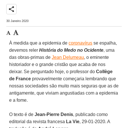
share
30 Janeiro 2020
À medida que a epidemia de
coronavírus
se espalha,
devemos reler
História do Medo no Ocidente
, uma
das obras-primas de
Jean Delumeau
, o eminente
historiador e o grande cristão que acaba de nos
deixar. Se perguntado hoje, o professor do
Collège
de France
provavelmente começaria lembrando que
nossas sociedades são muito mais seguras que as de
antigamente, que viviam angustiadas com a epidemia
e a fome.
O texto é de
Jean-Pierre Denis
, publicado como
editorial da revista francesa
La Vie
, 29-01-2020. A