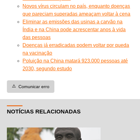
Novos vírus circulam no país, enquanto doenças
que pareciam superadas ameaçam voltar à cena
Eliminar as emissões das usinas a carvão na
Índia e na China pode acrescentar anos à vida
das pessoas
Doenças já erradicadas podem voltar por queda
na vacinação
Poluição na China matará 923.000 pessoas até
2030, segundo estudo
⚠️
Comunicar erro
NOTÍCIAS RELACIONADAS