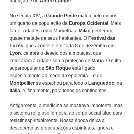
tradução é de
André Langer
.
No século XIV, a
Grande Peste
matou pelo menos
um quarto da população da
Europa Ocidental
. Mais
tarde, cidades como Mar
s
elha e
Milão
perderam
quase metade de seus habitantes. O
Festival das
Luzes
, que acontece em cada 8 de dezembro em
Lyon
, celebra o desejo dos almotacés, que
colocaram a cidade sob a proteção de
Maria
. O culto
superpopular de
São Roque
está ligado
especialmente ao medo da epidemia – e de
Montpellier
se espalhou para todo o
Languedoc
, na
Itália
, e, finalmente, para todos os continentes.
Antigamente, a medicina se mostrava impotente, mas
o sistema religioso fornecia ao corpo social algo para
resistir espiritualmente. Nossa época deixa a
descoberto as preocupações espirituais, ignora o