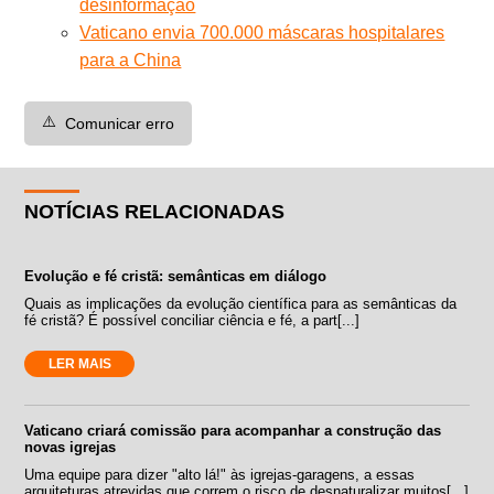
desinformação
Vaticano envia 700.000 máscaras hospitalares
para a China
⚠️
Comunicar erro
NOTÍCIAS RELACIONADAS
Evolução e fé cristã: semânticas em diálogo
Quais as implicações da evolução científica para as semânticas da
fé cristã? É possível conciliar ciência e fé, a part[...]
LER MAIS
Vaticano criará comissão para acompanhar a construção das
novas igrejas
Uma equipe para dizer "alto lá!" às igrejas-garagens, a essas
arquiteturas atrevidas que correm o risco de desnaturalizar muitos[...]