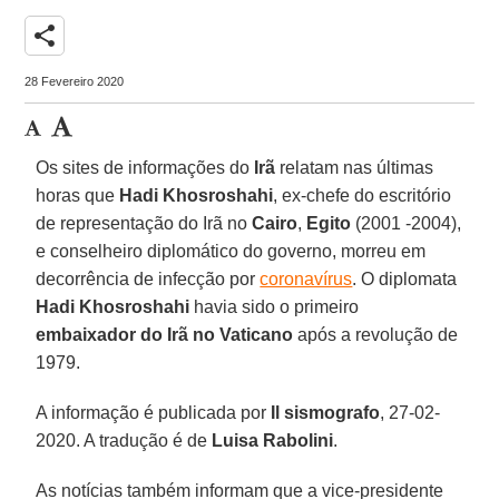
share
28 Fevereiro 2020
Os sites de informações do
Irã
relatam nas últimas
horas que
Hadi Khosroshahi
, ex-chefe do escritório
de representação do Irã no
Cairo
,
Egito
(2001 -2004),
e conselheiro diplomático do governo, morreu em
decorrência de infecção por
coronavírus
. O diplomata
Hadi Khosroshahi
havia sido o primeiro
embaixador do Irã no Vaticano
após a revolução de
1979.
A informação é publicada por
Il sismografo
, 27-02-
2020. A tradução é de
Luisa Rabolini
.
As notícias também informam que a vice-presidente