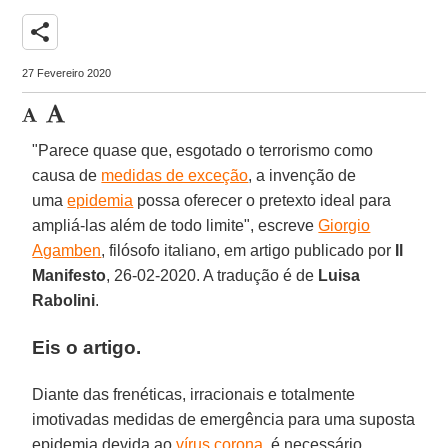
share
27 Fevereiro 2020
"Parece quase que, esgotado o terrorismo como
causa de
medidas de exceção
, a invenção de
uma
epidemia
possa oferecer o pretexto ideal para
ampliá-las além de todo limite", escreve
Giorgio
Agamben
, filósofo italiano, em artigo publicado por
Il
Manifesto
, 26-02-2020. A tradução é de
Luisa
Rabolini
.
Eis o artigo.
Diante das frenéticas, irracionais e totalmente
imotivadas medidas de emergência para uma suposta
epidemia devida ao
vírus corona
, é necessário