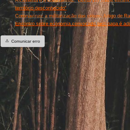
A cientista e o coronavírus: “Desta vez todos est
território desconhecido”
Coronavírus: a militarização das crises. Artigo de Ra
Encontro sobre economia convocado pelo papa é adi
⚠️
Comunicar erro