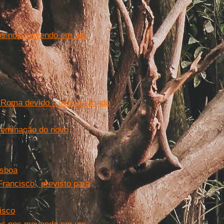
amos nos movendo em um
e Roma devido a leve resfriado
sseminação do novo
isboa
rancisco', previsto para
isco