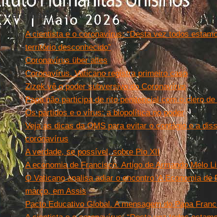
Leia mais
A cientista e o coronavírus: “Desta vez todos est
território desconhecido”
Coronavírus über alles
Coronavírus. Vaticano registra primeiro caso
Zizek vê o poder subversivo do Coronavírus
Papa não participa de rito penitencial com o clero d
Os partidos e o vírus: a biopolítica no poder
Veja as dicas da OMS para evitar o contágio e a di
coronavírus
A verdade, se possível, sobre Pio XII
A economia de Francisco. Artigo de Armando Melo L
O Vaticano analisa adiar o encontro 'A Economia de F
março, em Assis
Pacto Educativo Global. A mensagem do Papa Franc