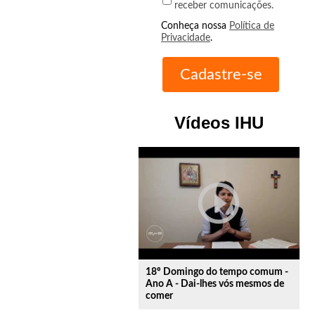
receber comunicações.
Conheça nossa
Política de
Privacidade
.
Vídeos IHU
play_circle_outline
18º Domingo do tempo comum -
Ano A - Dai-lhes vós mesmos de
comer