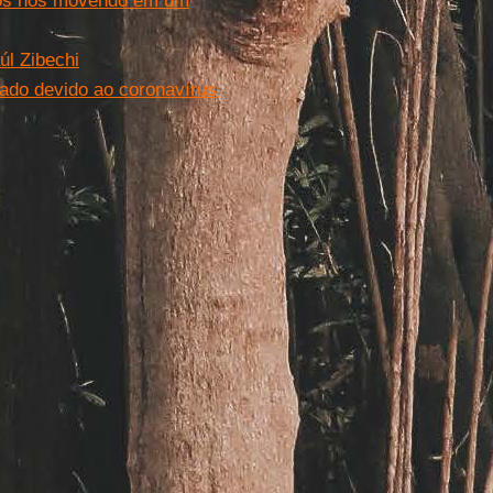
amos nos movendo em um
úl Zibechi
ado devido ao coronavírus