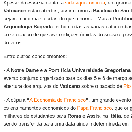
Apesar do esvaziamento, a
vida aqui continua
, em grande
Vaticanos
estão abertos, assim como a
Basílica de São
sejam muito mais curtas do que o normal. Mas a
Pontifíc
Arqueologia Sagrada
fechou todas as várias catacumbas
preocupação de que as condições úmidas do subsolo pos
do vírus.
Entre outros cancelamentos:
- A
Notre Dame
e a
Pontifícia Universidade Gregoriana
evento conjunto organizado para os dias 5 e 6 de março so
abertura dos arquivos do
Vaticano
sobre o papado de
Pio 
- A cúpula
“
A Economia de Francisco
”
, um grande evento 
os ensinamentos econômicos do
Papa Francisco
, que ori
milhares de estudantes para
Roma
e
Assis
, na
Itália
, de 
sendo transferida para uma data ainda indeterminada em