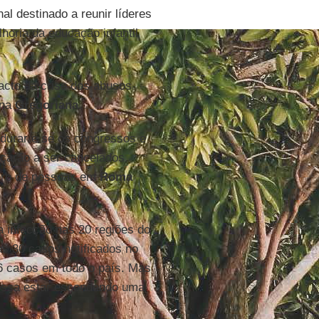
nal destinado a reunir líderes
horia da educação infantil
acto da crise dos abusos
 na
Gregoriana
.
 durar e se os congressos e
çarão a ser cancelados.
ero de pessoas em
Roma
 infecção nas 20 regiões do
as 30 casos notificados no
06 casos em todo o país. Mas
possa estar escondendo uma