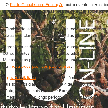
- O
Pacto Global sobre Educação
, outro evento internacio
mundiais e figuras religiosas para se debruçar sobre a mel
global, foi transferido de maio para outubro.
- Também foi adiado um evento para teólogos sobre o imp
sexuais do clero, marcado para os dias 11 e 14 de março
A grande questão agora parece ser quanto tempo isso vai
outros eventos agendados para mais adiante no ano come
Muitas coisas parecem depender de um aumento no núm
com
resultados positivos para o vírus
.
O
governo italiano
está divulgando números atualizados da
país todos os dias às 18h. No dia 4 de março, havia apen
Lácio
, a região mais ampla de
Roma
, de um total de 2.7
o medo é de que o longo período de incubação do vírus 
série de casos futuros.