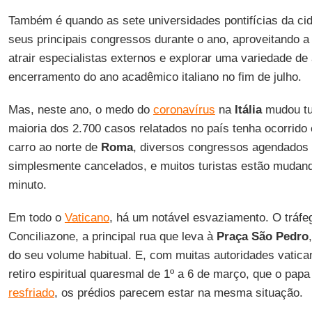
Também é quando as sete universidades pontifícias da ci
seus principais congressos durante o ano, aproveitando 
atrair especialistas externos e explorar uma variedade de
encerramento do ano acadêmico italiano no fim de julho.
Mas, neste ano, o medo do
coronavírus
na
Itália
mudou tu
maioria dos 2.700 casos relatados no país tenha ocorrido
carro ao norte de
Roma
, diversos congressos agendados
simplesmente cancelados, e muitos turistas estão mudand
minuto.
Em todo o
Vaticano
, há um notável esvaziamento. O tráfeg
Conciliazone, a principal rua que leva à
Praça São Pedro
do seu volume habitual. E, com muitas autoridades vatic
retiro espiritual quaresmal de 1º a 6 de março, que o pap
resfriado
, os prédios parecem estar na mesma situação.