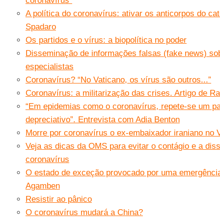
coronavírus”
A política do coronavírus: ativar os anticorpos do cat
Spadaro
Os partidos e o vírus: a biopolítica no poder
Disseminação de informações falsas (fake news) so
especialistas
Coronavírus? “No Vaticano, os vírus são outros...”
Coronavírus: a militarização das crises. Artigo de Ra
“Em epidemias como o coronavírus, repete-se um pa
depreciativo”. Entrevista com Adia Benton
Morre por coronavírus o ex-embaixador iraniano no 
Veja as dicas da OMS para evitar o contágio e a di
coronavírus
O estado de exceção provocado por uma emergência 
Agamben
Resistir ao pânico
O coronavírus mudará a China?