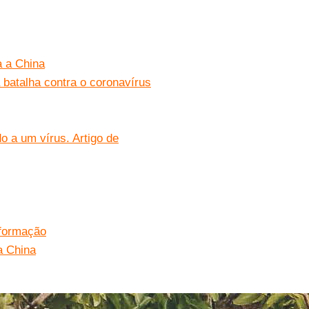
a a China
 batalha contra o coronavírus
o a um vírus. Artigo de
nformação
a China