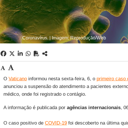
Coronavírus. | Imagem: Reprodução/Web
O
Vaticano
informou nesta sexta-feira, 6, o
primeiro caso
anunciou a suspensão do atendimento a pacientes extern
médico, onde foi registrado o contágio.
A informação é publicada por
agências
internacionais
, 0
O caso positivo de
COVID-19
foi descoberto na última quin