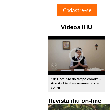
Vídeos IHU
play_circle_outline
18º Domingo do tempo comum -
Ano A - Dai-lhes vós mesmos de
comer
Revista ihu on-line