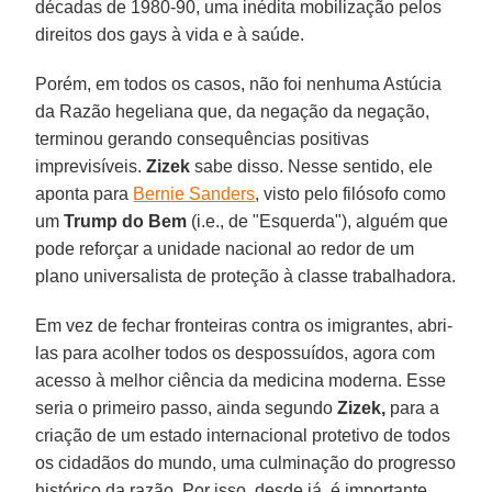
décadas de 1980-90, uma inédita mobilização pelos
direitos dos gays à vida e à saúde.
Porém, em todos os casos, não foi nenhuma Astúcia
da Razão hegeliana que, da negação da negação,
terminou gerando consequências positivas
imprevisíveis.
Zizek
sabe disso. Nesse sentido, ele
aponta para
Bernie Sanders
, visto pelo filósofo como
um
Trump do Bem
(i.e., de "Esquerda"), alguém que
pode reforçar a unidade nacional ao redor de um
plano universalista de proteção à classe trabalhadora.
Em vez de fechar fronteiras contra os imigrantes, abri-
las para acolher todos os despossuídos, agora com
acesso à melhor ciência da medicina moderna. Esse
seria o primeiro passo, ainda segundo
Zizek,
para a
criação de um estado internacional protetivo de todos
os cidadãos do mundo, uma culminação do progresso
histórico da razão. Por isso, desde já, é importante