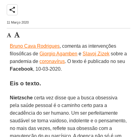
share
11 Março 2020
Bruno Cava Rodrigues
, comenta as intervenções
filosóficas de
Giorgio Agamben
e
Slavoj Zizek
sobre a
pandemia de
coronavírus
. O texto é publicado no seu
Facebook
, 10-03-2020.
Eis o texto.
Nietzsche
certa vez disse que a busca obsessiva
pela saúde pessoal é o caminho certo para a
decadência do ser humano. Um ser perfeitamente
saudável se torna vaidoso, indolente e o pensamento,
no mais das vezes, reflete sua obsessão com a
manutenção do eu narcísico. A doença não só é um