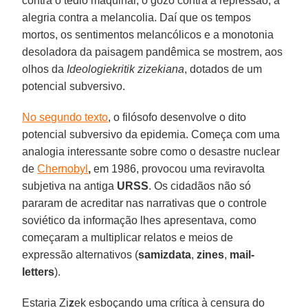
contra o tédio maquinal, o gozo contra a repressão, a
alegria contra a melancolia. Daí que os tempos
mortos, os sentimentos melancólicos e a monotonia
desoladora da paisagem pandêmica se mostrem, aos
olhos da
Ideologiekritik zizekiana
, dotados de um
potencial subversivo.
No segundo texto
, o filósofo desenvolve o dito
potencial subversivo da epidemia. Começa com uma
analogia interessante sobre como o desastre nuclear
de
Chernobyl
,
em 1986, provocou uma reviravolta
subjetiva na antiga
URSS
. Os cidadãos não só
pararam de acreditar nas narrativas que o controle
soviético da informação lhes apresentava, como
começaram a multiplicar relatos e meios de
expressão alternativos (
samizdata
,
zines
,
mail-
letters
).
Estaria Zi
z
ek esboçando uma crítica à censura do