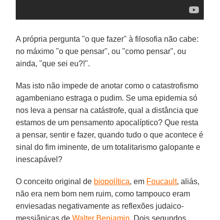
A própria pergunta "o que fazer" à filosofia não cabe:
no máximo "o que pensar", ou "como pensar", ou
ainda, "que sei eu?!".
Mas isto não impede de anotar como o catastrofismo
agambeniano estraga o pudim. Se uma epidemia só
nos leva a pensar na catástrofe, qual a distância que
estamos de um pensamento apocalíptico? Que resta
a pensar, sentir e fazer, quando tudo o que acontece é
sinal do fim iminente, de um totalitarismo galopante e
inescapável?
O conceito original de
biopolítica
, em
Foucault
, aliás,
não era nem bom nem ruim, como tampouco eram
enviesadas negativamente as reflexões judaico-
messiânicas de
Walter Benjamin
. Dois segundos