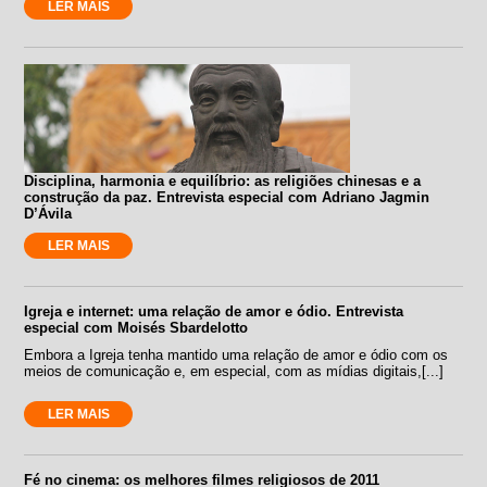
LER MAIS
Disciplina, harmonia e equilíbrio: as religiões chinesas e a
construção da paz. Entrevista especial com Adriano Jagmin
D’Ávila
LER MAIS
Igreja e internet: uma relação de amor e ódio. Entrevista
especial com Moisés Sbardelotto
Embora a Igreja tenha mantido uma relação de amor e ódio com os
meios de comunicação e, em especial, com as mídias digitais,[...]
LER MAIS
Fé no cinema: os melhores filmes religiosos de 2011