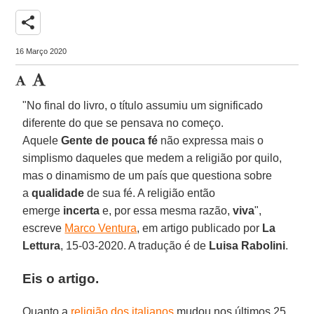
share
16 Março 2020
"No final do livro, o título assumiu um significado
diferente do que se pensava no começo.
Aquele
Gente de pouca fé
não expressa mais o
simplismo daqueles que medem a religião por quilo,
mas o dinamismo de um país que questiona sobre
a
qualidade
de sua fé. A religião então
emerge
incerta
e, por essa mesma razão,
viva
",
escreve
Marco Ventura
, em artigo publicado por
La
Lettura
, 15-03-2020. A tradução é de
Luisa Rabolini
.
Eis o artigo.
Quanto a
religião dos italianos
mudou nos últimos 25