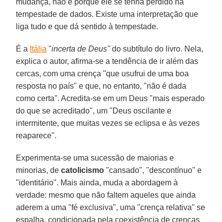
mudança, não é porque ele se tenha perdido na
tempestade de dados. Existe uma interpretação que
liga tudo e que dá sentido à tempestade.
É a
Itália
"
incerta de Deus"
do subtítulo do livro. Nela,
explica o autor, afirma-se a tendência de ir além das
cercas, com uma crença "que usufrui de uma boa
resposta no país" e que, no entanto, "não é dada
como certa". Acredita-se em um Deus "mais esperado
do que se acreditado", um "Deus oscilante e
intermitente, que muitas vezes se eclipsa e às vezes
reaparece".
Experimenta-se uma sucessão de maiorias e
minorias, de
catolicismo
"cansado", "descontínuo" e
"identitário". Mais ainda, muda a abordagem à
verdade: mesmo que não faltem aqueles que ainda
aderem a uma "fé exclusiva", uma "crença relativa" se
espalha, condicionada pela coexistência de crenças