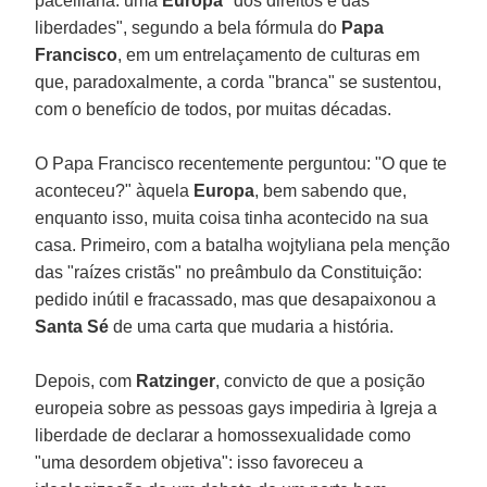
pacelliana: uma
Europa
"dos direitos e das
liberdades", segundo a bela fórmula do
Papa
Francisco
, em um entrelaçamento de culturas em
que, paradoxalmente, a corda "branca" se sustentou,
com o benefício de todos, por muitas décadas.
O Papa Francisco recentemente perguntou: "O que te
aconteceu?" àquela
Europa
, bem sabendo que,
enquanto isso, muita coisa tinha acontecido na sua
casa. Primeiro, com a batalha wojtyliana pela menção
das "raízes cristãs" no preâmbulo da Constituição:
pedido inútil e fracassado, mas que desapaixonou a
Santa Sé
de uma carta que mudaria a história.
Depois, com
Ratzinger
, convicto de que a posição
europeia sobre as pessoas gays impediria à Igreja a
liberdade de declarar a homossexualidade como
"uma desordem objetiva": isso favoreceu a