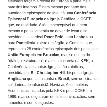
eleitorais forçam a recitar na Europa a parte mais útil
para fins internos. E nem mesmo por parte das
autoridade episcopais: de fato, há uma
Conferência
Episcopal Europeia da Igreja Católica
, a
CCEE
,
que, na realidade, é tão imperceptível que nem
mesmo o papa se sentiu no dever de levar o seu
presidente, o cardeal
Peter Erdö
, para
Lesbos
ou
para
Pantelleria
; existe um órgão, a Comece, que
representa 28 conferências episcopais dos países da
União Europeia
em
Bruxelas
, mas se ocupa do
"diálogo estruturado"; é a mesma tarefa da
KEK
, a
Conferência das outras Igrejas não católicas,
presidida por
Sir Christopher Hill
, bispo da
Igreja
Anglicana
que lutou contra o
Brexit
, sem um sinal de
solidariedade infracristã. Havia as Assembleias
Ecumênicas iniciadas pela KEK e pela CCEE em
1989, mas se esgotaram em três convocações, sem
lamentos e sem desgastes.