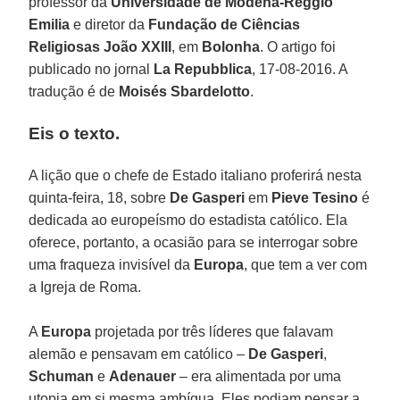
professor da
Universidade de Modena-Reggio
Emilia
e diretor da
Fundação de Ciências
Religiosas João XXIII
, em
Bolonha
. O artigo foi
publicado no jornal
La Repubblica
, 17-08-2016. A
tradução é de
Moisés Sbardelotto
.
Eis o texto.
A lição que o chefe de Estado italiano proferirá nesta
quinta-feira, 18, sobre
De Gasperi
em
Pieve Tesino
é
dedicada ao europeísmo do estadista católico. Ela
oferece, portanto, a ocasião para se interrogar sobre
uma fraqueza invisível da
Europa
, que tem a ver com
a Igreja de Roma.
A
Europa
projetada por três líderes que falavam
alemão e pensavam em católico –
De Gasperi
,
Schuman
e
Adenauer
– era alimentada por uma
utopia em si mesma ambígua. Eles podiam pensar a