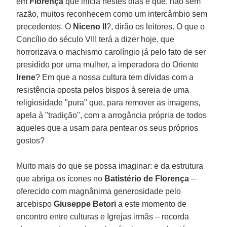
em
Florença
que inicia nestes dias e que, não sem
razão, muitos reconhecem como um intercâmbio sem
precedentes. O
Niceno II
?, dirão os leitores. O que o
Concílio do século VIII terá a dizer hoje, que
horrorizava o machismo carolíngio já pelo fato de ser
presidido por uma mulher, a imperadora do Oriente
Irene
? Em que a nossa cultura tem dívidas com a
resistência oposta pelos bispos à sereia de uma
religiosidade "pura" que, para remover as imagens,
apela à "tradição", com a arrogância própria de todos
aqueles que a usam para pentear os seus próprios
gostos?
Muito mais do que se possa imaginar: e da estrutura
que abriga os ícones no
Batistério de Florença
–
oferecido com magnânima generosidade pelo
arcebispo
Giuseppe Betori
a este momento de
encontro entre culturas e Igrejas irmãs – recorda