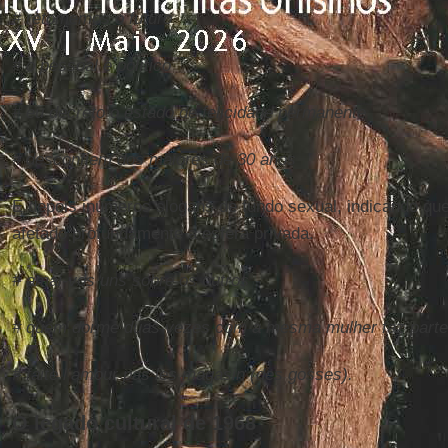
# retomemos o futuro
# o pessoal é político
# eu decreto o estado de felicidade permanente
# desconfiem dos maiores de 30 anos
E depois inúmeros slogans de fundo sexual, indicando que 
afetado profundamente a esfera privada.
# amai-vos uns sobre os outros
# quem dorme duas vezes com a mesma mulher faz parte
# faite l’amour pas les magasin (des gosses).
O legado cultural de 1968