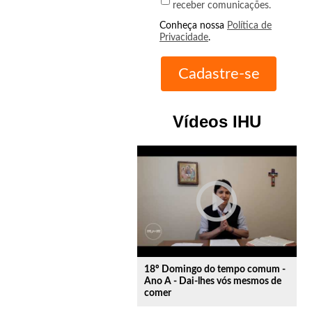
receber comunicações.
Conheça nossa
Política de
Privacidade
.
Vídeos IHU
play_circle_outline
18º Domingo do tempo comum -
Ano A - Dai-lhes vós mesmos de
comer