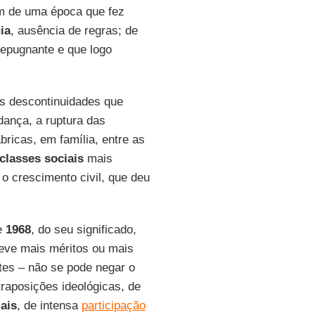
m de uma época que fez
ia
, ausência de regras; de
epugnante e que logo
as descontinuidades que
ança, a ruptura das
bricas, em família, entre as
classes sociais
mais
 o crescimento civil, que deu
de
1968
, do seu significado,
teve mais méritos ou mais
tes – não se pode negar o
traposições ideológicas, de
ais
, de intensa
participação