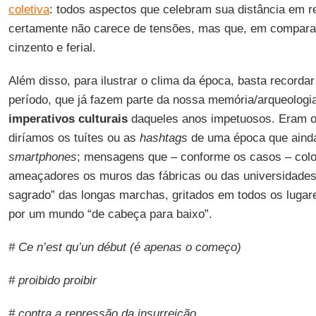
coletiva
: todos aspectos que celebram sua distância em r
certamente não carece de tensões, mas que, em compara
cinzento e ferial.
Além disso, para ilustrar o clima da época, basta recordar
período, que já fazem parte da nossa memória/arqueologia 
imperativos culturais
daqueles anos impetuosos. Eram 
diríamos os tuítes ou as
hashtags
de uma época que ainda
smartphones
; mensagens que – conforme os casos – colo
ameaçadores os muros das fábricas ou das universidades,
sagrado” das longas marchas, gritados em todos os lugar
por um mundo “de cabeça para baixo”.
# Ce n’est qu’un début (é apenas o começo)
# proibido proibir
# contra a repressão da insurreição