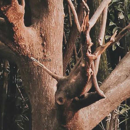
o ímpeto político havia
 do sistema