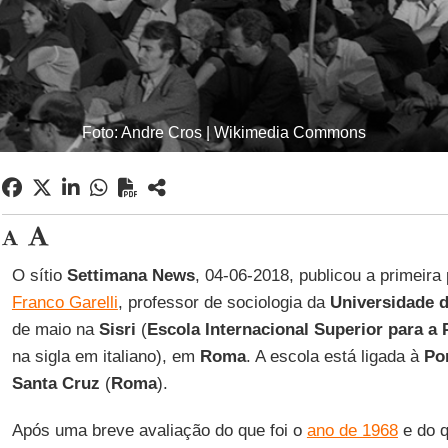
Foto: Andre Cros | Wikimedia Commons
O sítio
Settimana News
, 04-06-2018, publicou a primeira
Franco Garelli
, professor de sociologia da
Universidade 
de maio na
Sisri
(
Escola Internacional Superior para a 
na sigla em italiano), em
Roma
. A escola está ligada à
Po
Santa Cruz
(
Roma
).
Após uma breve avaliação do que foi o
ano de 1968
e do q