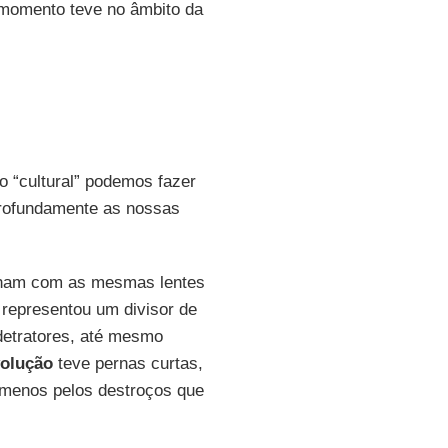
e momento teve no âmbito da
o “cultural” podemos fazer
profundamente as nossas
lham com as mesmas lentes
 representou um divisor de
detratores, até mesmo
volução
teve pernas curtas,
 menos pelos destroços que