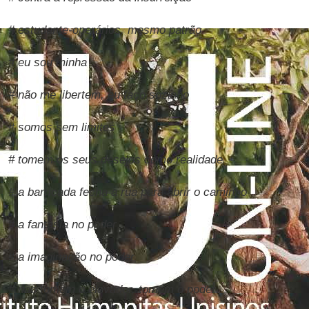
# estudante-operários, mesmo patrão
# eu sou minha
# não me libertem, eu faço sozinho
# somos sem limites
# tomem os seus desejos como realidade
# a barricada fecha a rua para abrir o caminho
# a fantasia no poder
# a imaginação no poder
# não tomem o elevador, tomem o poder