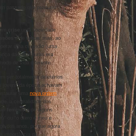
um passado que produziu
r em
crise
uma sociedade
ssões
e de
tabus
; mas, ao
operar uma conexão (uma
ança das estruturas era
odo de vida diferente.
m ser totalmente deletérios
os jovens da época achavam
nstaurar uma
nova ordem
de, a centralidade dos
gan
feminista
de alguns
u” ou “o útero é meu e
ngo dos anos, porque agora
 a importância da