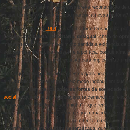
O que pretendo afirmar com essa breve reconstrução de 
muito barulho e estupor? O que marcou a nossa história?
Acima de tudo, em
1968
, havia uma forte tensão para pô
considerada
injusta
,
autoritária
,
desigual
, cheia de
opre
mesmo tempo, também era muito sentida a exigência de 
soldagem) entre a vida pessoal e a política, porque a mud
considerada como um pré-requisito para implementar um m
Em segundo lugar, alguns desses slogans hoje nos parece
e anacrônicos, por exemplo, pelo modo ingênuo em que 
que podiam derrubar os
poderes fortes da sociedade
e i
social
; enquanto outras mensagens (a demanda de felicida
desejos, a afirmação “eu sou minha” – que remete ao slo
anos mais tarde: “o corpo é meu e quem manda nele sou e
quem manda nele sou eu”) parecem ter feito escola ao lo
fazem parte de uma
cultura generalizada
, que reivindica