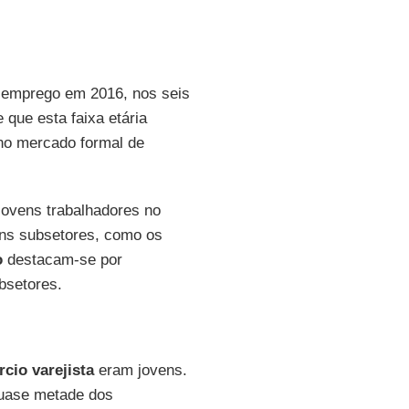
 emprego em 2016, nos seis
 que esta faixa etária
no mercado formal de
jovens trabalhadores no
ns subsetores, como os
o
destacam-se por
bsetores.
cio varejista
eram jovens.
quase metade dos