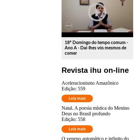
play_circle_outline
18º Domingo do tempo comum -
Ano A - Dai-lhes vós mesmos de
comer
Revista ihu on-line
Aceleracionismo Amazônico
Edição: 559
Leia mais
Natal. A poesia mística do Menino
Deus no Brasil profundo
Edição: 558
Leia mais
O veneno automático e infinito do