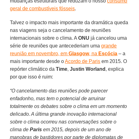
mudanças estruturais que reduzam o nosso
consumo
geral de combustíveis fósseis
.
Talvez o impacto mais importante da dramática queda
nas viagens seja o cancelamento de reuniões
internacionais sobre o clima. A
ONU
já cancelou uma
série de reuniões que antecederiam uma
grande
reunião em novembro, em
Glasgow
, na
Escócia
– a
mais importante desde o
Acordo de Paris
em 2015. O
repórter climático da
Time
,
Justin Worland
, explica
por que isso é ruim:
“O cancelamento das reuniões pode parecer
enfadonho, mas tem o potencial de arruinar
totalmente os debates sobre o clima em um momento
delicado. A última grande inovação internacional
sobre o clima ocorreu nas conversações sobre o
clima de
Paris
em 2015, depois de um ano de
manobras de bastidores por parte de diplomatas de