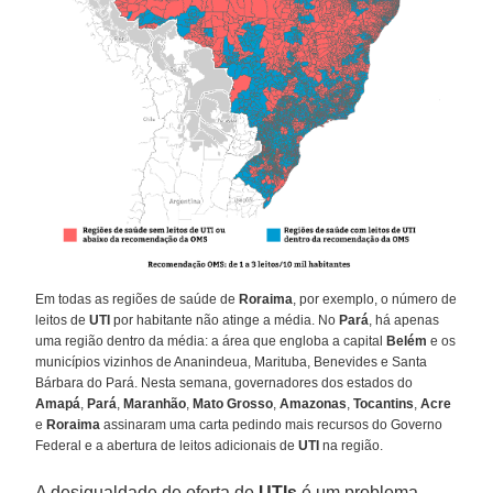
Em todas as regiões de saúde de
Roraima
, por exemplo, o número de
leitos de
UTI
por habitante não atinge a média. No
Pará
, há apenas
uma região dentro da média: a área que engloba a capital
Belém
e os
municípios vizinhos de Ananindeua, Marituba, Benevides e Santa
Bárbara do Pará. Nesta semana, governadores dos estados do
Amapá
,
Pará
,
Maranhão
,
Mato Grosso
,
Amazonas
,
Tocantins
,
Acre
e
Roraima
assinaram uma carta pedindo mais recursos do Governo
Federal e a abertura de leitos adicionais de
UTI
na região.
A desigualdade de oferta de
UTIs
é um problema