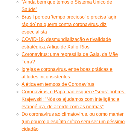
“Ainda bem que temos o Sistema Único de
Saúde”
Brasil perdeu 'tempo precioso' e precisa 'agir
rápido' na guerra contra coronavírus, diz
especialista
COVID-19, desmundialização e rivalidade
estratégica. Artigo de Xulio Ríos
Coronavírus: uma represália de Gaia, da Mãe
Terra?
Igrejas e coronavírus, entre boas práticas e
atitudes inconsistentes
A ética em tempos de Coronavírus
Coronavírus, o Papa não esquece “seus” pobres.
Krajewski: “Nós os ajudamos com inteligência
evangélica, de acordo com as normas”
Do coronavírus ao climatovírus, ou como manter
(um pouco) o espírito crítico sem ser um péssimo
cidadão