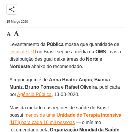
share
15 Março 2020
Levantamento da
Pública
mostra que quantidade de
leitos de UTI
no Brasil segue a média da
OMS
, mas a
distribuição desigual deixa áreas do
Norte
e
Nordeste
abaixo do recomendado.
A reportagem é de
Anna Beatriz Anjos
,
Bianca
Muniz
,
Bruno Fonseca
e
Rafael Oliveira
, publicada
por
Agência Pública
, 13-03-2020.
Mais da metade das regiões de saúde do Brasil
possui
menos de uma
Unidade de Terapia Intensiva
(
UTI
) para cada 10 mil pessoas
— o mínimo
recomendado pela
Organização Mundial da Saúde