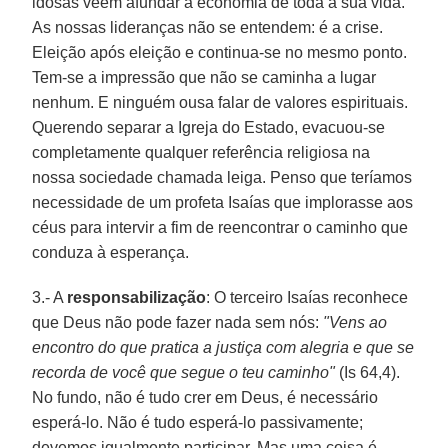
idosas veem afundar a economia de toda a sua vida.
As nossas lideranças não se entendem: é a crise.
Eleição após eleição e continua-se no mesmo ponto.
Tem-se a impressão que não se caminha a lugar
nenhum. E ninguém ousa falar de valores espirituais.
Querendo separar a Igreja do Estado, evacuou-se
completamente qualquer referência religiosa na
nossa sociedade chamada leiga. Penso que teríamos
necessidade de um profeta Isaías que implorasse aos
céus para intervir a fim de reencontrar o caminho que
conduza à esperança.
3.- A
responsabilização
: O terceiro Isaías reconhece
que Deus não pode fazer nada sem nós:
"Vens ao
encontro do que pratica a justiça com alegria e que se
recorda de você que segue o teu caminho"
(Is 64,4).
No fundo, não é tudo crer em Deus, é necessário
esperá-lo. Não é tudo esperá-lo passivamente;
devemos igualmente participar. Mas uma coisa é