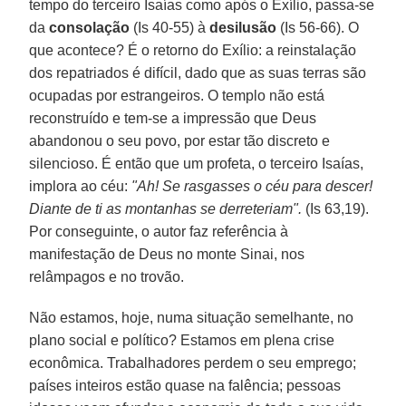
tempo do terceiro Isaías como após o Exílio, passa-se
da
consolação
(Is 40-55) à
desilusão
(Is 56-66). O
que acontece? É o retorno do Exílio: a reinstalação
dos repatriados é difícil, dado que as suas terras são
ocupadas por estrangeiros. O templo não está
reconstruído e tem-se a impressão que Deus
abandonou o seu povo, por estar tão discreto e
silencioso. É então que um profeta, o terceiro Isaías,
implora ao céu:
"Ah! Se rasgasses o céu para descer!
Diante de ti as montanhas se derreteriam".
(Is 63,19).
Por conseguinte, o autor faz referência à
manifestação de Deus no monte Sinai, nos
relâmpagos e no trovão.
Não estamos, hoje, numa situação semelhante, no
plano social e político? Estamos em plena crise
econômica. Trabalhadores perdem o seu emprego;
países inteiros estão quase na falência; pessoas