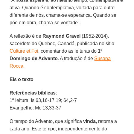
"A nossa espera é, ao mesmo tempo, contemplativa e
ativa. Quando é contemplativa, voltada para outro
diferente de nós, chama-se esperança. Quando se
põe em obra, chama-se vontade".
A reflexão é de
Raymond Gravel
(1952-2014),
sacerdote do Quebec, Canadá, publicada no sítio
Culture et Foi
, comentando as leituras do
1º
Domingo de Advento
. A tradução é de
Susana
Rocca
.
Eis o texto
Referências bíblicas
:
1ª leitura: Is 63,16-17.19; 64,2-7
Evangelho: Mc 13,33-37
O tempo do Advento, que significa
vinda
, retorna a
cada ano. Este tempo, independentemente do