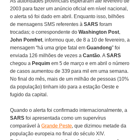
As autoridades provinciais esperaram até fevereiro de
2003 para fazer um anúncio oficial em nível nacional,
o alerta só foi dado em abril. Enquanto isso, bilhões
de mensagens SMS referentes à
SARS
foram
trocadas; o correspondente do
Washington Post
,
John Pomfret
, informou que, de 8 a 10 de fevereiro, a
mensagem “há uma gripe fatal em
Guandong
” foi
enviada 126 milhões de vezes a
Cantão
. A
SARS
chegou a
Pequim
em 5 de março e em abril o número
de casos aumentou de 339 para mil em uma semana.
No final do mês, mais de um milhão de pessoas (10%
da população) tinham ido para a estação Oeste e
fugido da capital.
Quando o alerta foi confirmado internacionalmente, a
SARS
foi apresentada como um supervírus
comparável à
Grande Peste
, que dizimou metade da
população europeia no final do século XIV.