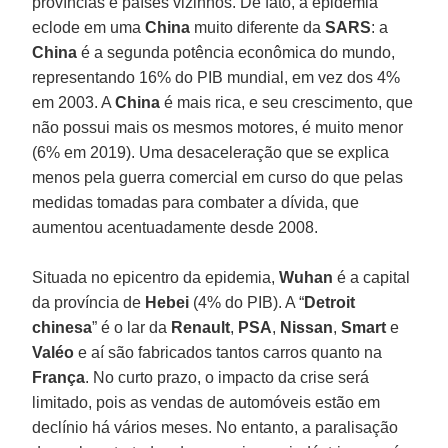
províncias e países vizinhos. De fato, a epidemia
eclode em uma
China
muito diferente da
SARS
: a
China
é a segunda potência econômica do mundo,
representando 16% do PIB mundial, em vez dos 4%
em 2003. A
China
é mais rica, e seu crescimento, que
não possui mais os mesmos motores, é muito menor
(6% em 2019). Uma desaceleração que se explica
menos pela guerra comercial em curso do que pelas
medidas tomadas para combater a dívida, que
aumentou acentuadamente desde 2008.
Situada no epicentro da epidemia,
Wuhan
é a capital
da província de
Hebei
(4% do PIB). A “
Detroit
chinesa
” é o lar da
Renault
,
PSA
,
Nissan
,
Smart
e
Valéo
e aí são fabricados tantos carros quanto na
França
. No curto prazo, o impacto da crise será
limitado, pois as vendas de automóveis estão em
declínio há vários meses. No entanto, a paralisação