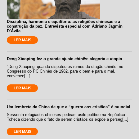
Disciplina, harmonia e equilíbrio: as religiões chinesas e a
construção da paz. Entrevista especial com Adriano Jagmin
D’Ávila
LER MAIS
Deng Xiaoping fez o grande ajuste chinês: alegoria e utopia
"Deng Xiaoping, quando disputou os rumos do dragão chinês, no
Congresso do PC Chinês de 1982, para o bem e para o mal,
convence[...]
LER MAIS
Um lembrete da China de que a “guerra aos cristãos” é mundial
Sessenta refugiados chineses pediram asilo político na República
Tcheca dizendo que o fato de serem cristãos os expõe a perseg[...]
LER MAIS