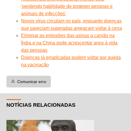
‘perdendo habilidade de proteger pessoas e
animais de infecções’
Novos vírus circulam no país, enquanto doenças
que pareciam superadas ameaçam voltar à cena
Eliminar as emissões das usinas a carvão na
Índia e na China pode acrescentar anos à vida
das pessoas
Doenças já erradicadas podem voltar por queda
na vacinação
⚠️
Comunicar erro
NOTÍCIAS RELACIONADAS