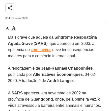
share
05 Fevereiro 2020
Mais grave que aquela da
Síndrome Respiratória
Aguda Grave
(
SARS
), que apareceu em 2003, a
epidemia do
coronavírus
deve ter consequências
maiores para o comércio internacional.
A reportagem é de
Jean-Raphaël Chaponnière
,
publicada por
Alternatives Économiques
, 04-02-
2020. A tradução é de
André
Langer
.
A
SARS
apareceu em novembro de 2002 na
província de
Guangdong
, onde, pela primeira vez, o
vírus atravessou a barreira entre animais e humanos.