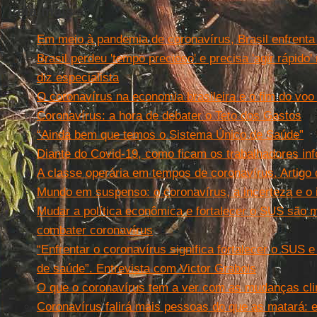
Leia mais
Em meio à pandemia de coronavírus, Brasil enfrenta
Brasil perdeu 'tempo precioso' e precisa 'agir rápido'
diz especialista
O coronavírus na economia brasileira e o fim do voo
Coronavírus: a hora de debater o Teto dos Gastos
“Ainda bem que temos o Sistema Único de Saúde”
Diante do Covid-19, como ficam os trabalhadores in
A classe operária em tempos de coronavírus. Artigo
Mundo em suspenso: o coronavírus, a incerteza e o i
Mudar a política econômica e fortalecer o SUS são 
combater coronavírus
“Enfrentar o coronavírus significa fortalecer o SUS e
de saúde”. Entrevista com Victor Grabois
O que o coronavírus tem a ver com as mudanças cl
Coronavírus falirá mais pessoas do que as matará: e