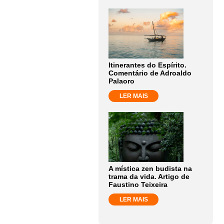
Itinerantes do Espírito.
Comentário de Adroaldo
Palaoro
LER MAIS
A mística zen budista na
trama da vida. Artigo de
Faustino Teixeira
LER MAIS