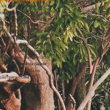
for, tudo se torna realmente
ia e financeira. Na
Europa
,
i se meter a mexer nisso?
os. Ele tem capacidade de
ma certa paz interior vendo o
lido sistema público. Quem
derson
Oliveira
, secretário
dros do país. Mas nem isso
om o
Ministério da Saúde
sta havia anunciado na
ssão” para mudar a
arar de fingir, em queda