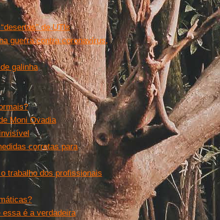
 “desertos” de UTIs
 na guerra contra coronavírus,
 de galinha
formais?
 de Moni Ovadia
nvisível
medidas corretas para
 o trabalho dos profissionais
imáticas?
 essa é a verdadeira