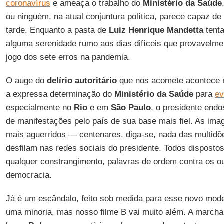
coronavírus
e ameaça o trabalho do
Ministério da Saúde
ou ninguém, na atual conjuntura política, parece capaz de
tarde. Enquanto a pasta de
Luiz Henrique Mandetta
tenta
alguma serenidade rumo aos dias difíceis que provavelmen
jogo dos sete erros na pandemia.
O auge do
delírio autoritário
que nos acomete acontece
a expressa determinação do
Ministério da Saúde
para
ev
especialmente no
Rio
e em
São Paulo
, o presidente endo
de manifestações pelo país de sua base mais fiel. As im
mais aguerridos — centenares, diga-se, nada das multidõ
desfilam nas redes sociais do presidente. Todos dispostos 
qualquer constrangimento, palavras de ordem contra os o
democracia.
Já é um escândalo, feito sob medida para esse novo mode
uma minoria, mas nosso filme B vai muito além. A marcha