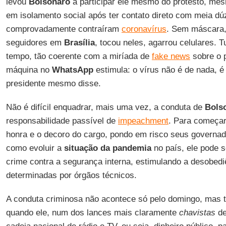
levou
Bolsonaro
a participar ele mesmo do protesto, mes
em isolamento social após ter contato direto com meia d
comprovadamente contraíram
coronavírus
. Sem máscara,
seguidores em
Brasília
, tocou neles, agarrou celulares.
tempo, tão coerente com a miríada de
fake news
sobre o 
máquina no
WhatsApp
estimula: o vírus não é de nada, é
presidente mesmo disse.
Não é difícil enquadrar, mais uma vez, a conduta de
Bols
responsabilidade passível de
impeachment
. Para começar,
honra e o decoro do cargo, pondo em risco seus governad
como evoluir a
situação da
pandemia
no país, ele pode 
crime contra a segurança interna, estimulando a desobed
determinadas por órgãos técnicos.
A conduta criminosa não acontece só pelo domingo, mas t
quando ele, num dos lances mais claramente
chavistas
de