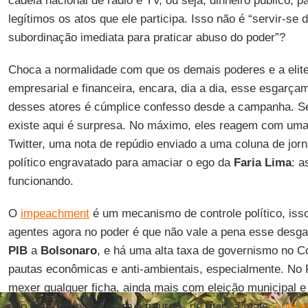
cadeia nacional de rádio e TV, ou seja, dinheiro público,
legítimos os atos que ele participa. Isso não é “servir-se
subordinação imediata para praticar abuso do poder”?
Choca a normalidade com que os demais poderes e a elite 
empresarial e financeira, encara, dia a dia, esse esgarç
desses atores é cúmplice confesso desde a campanha. S
existe aqui é surpresa. No máximo, eles reagem com uma 
Twitter, uma nota de repúdio enviado a uma coluna de jorna
político engravatado para amaciar o ego da
Faria
Lima
: a
funcionando.
O
impeachment
é um mecanismo de controle político, isso 
agentes agora no poder é que não vale a pena esse desgas
PIB
a
Bolsonaro
, e há uma alta taxa de governismo no C
pautas econômicas e anti-ambientais, especialmente. No
mexer qualquer ficha, ainda mais com eleição municipal e 
não tiver um plano claro a futuro― de mais a mais,
Lula es