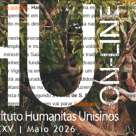
as polícias
,
Hamilton Mourão
é uma esfinge... Seja como 
impensável em meio a uma crise sem precedentes, sanitár
pelo menos desde 1945 não se vivia nada assim. Quem va
É neste panorama que
Bolsonaro
avança, fazendo estrag
complicar, e muito, uma situação já volátil. Chega a dar u
ministro da Saúde falar, honrando a tradição do nosso só
conhece a fundo epidemiologia no Brasil garante que
Wan
de Vigilância em Saúde da pasta, é um dos melhores qua
está assegurado. Fomos surpreendidos, neste sábado, c
voltando atrás na proibição de cruzeiros que a própria pa
sexta-feira. Segundo a
Folha de S. Paulo
, sofreram “pre
determinação. Quem vai parar
Bolsonaro
, quando vamos p
livre, que até aqui vai tudo bem?