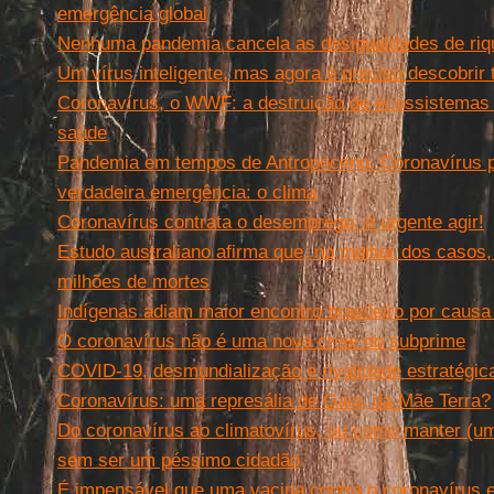
emergência global
Nenhuma pandemia cancela as desigualdades de riq
Um vírus inteligente, mas agora é preciso descobrir
Coronavírus, o WWF: a destruição de ecossistema
saúde
Pandemia em tempos de Antropoceno. Coronavírus po
verdadeira emergência: o clima
Coronavírus contrata o desemprego: é urgente agir!
Estudo australiano afirma que, no melhor dos casos,
milhões de mortes
Indígenas adiam maior encontro brasileiro por causa
O coronavírus não é uma nova crise do subprime
COVID-19, desmundialização e rivalidade estratégica
Coronavírus: uma represália de Gaia, da Mãe Terra?
Do coronavírus ao climatovírus, ou como manter (um 
sem ser um péssimo cidadão
É impensável que uma vacina contra o coronavírus 