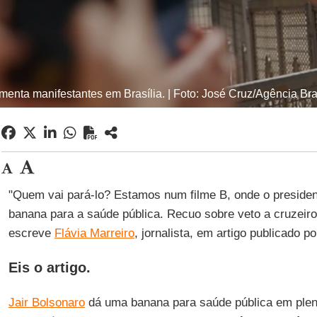
enta manifestantes em Brasília. | Foto: José Cruz/Agência Bra
"Quem vai pará-lo? Estamos num filme B, onde o presiden
banana para a saúde pública. Recuo sobre veto a cruzeiro
escreve
Flávia Marreiro
, jornalista, em artigo publicado p
Eis o artigo.
Jair Bolsonaro
dá uma banana para saúde pública em plen