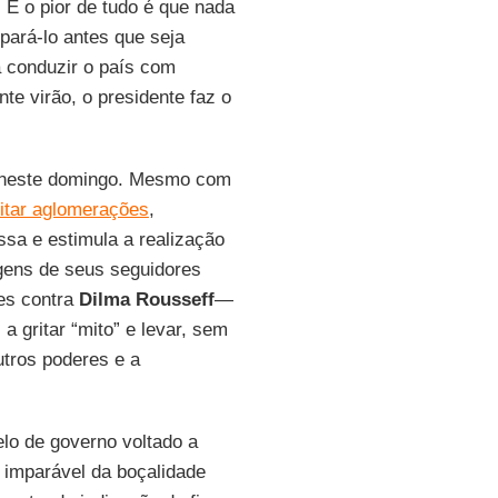
. E o pior de tudo é que nada
 pará-lo antes que seja
 conduzir o país com
te virão, o presidente faz o
 neste domingo. Mesmo com
itar aglomerações
,
ssa e estimula a realização
agens de seus seguidores
es contra
Dilma
Rousseff
—
a gritar “mito” e levar, sem
utros poderes e a
lo de governo voltado a
 imparável da boçalidade