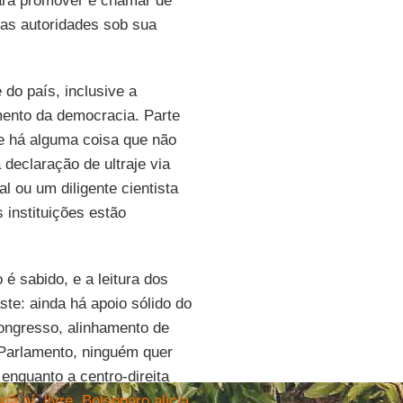
 para promover e chamar de
 das autoridades sob sua
do país, inclusive a
amento da democracia. Parte
e há alguma coisa que não
declaração de ultraje via
l ou um diligente cientista
s instituições estão
é sabido, e a leitura dos
te: ainda há apoio sólido do
ongresso, alinhamento de
 Parlamento, ninguém quer
enquanto a centro-direita
tá aí, livre
,
Bolsonaro alicia