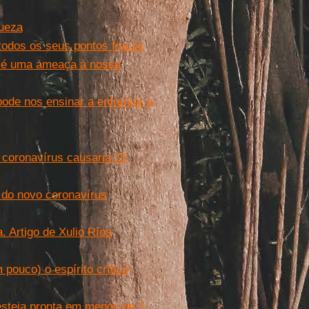
ueza
 todos os seus pontos fracos
s é uma ameaça à nossa
de nos ensinar a enfrentar a
 coronavírus causaria 15
 do novo coronavírus
. Artigo de Xulio Ríos
pouco) o espírito crítico
esteja pronta em menos de 1-