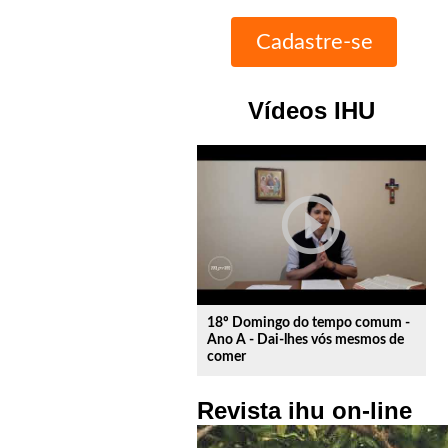
Vídeos IHU
play_circle_outline
18º Domingo do tempo comum -
Ano A - Dai-lhes vós mesmos de
comer
Revista ihu on-line