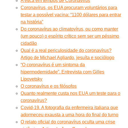
A ética em tempos de Coronavírus
Coronavírus, os EUA procuram voluntários para
testar a possível vacina: “1100 dólares para entrar
na história”
Do coronavírus ao climatovírus, ou como manter
(um pouco) o espírito crítico sem ser um péssimo
cidadão
Qual é a real periculosidade do coronavírus?
Artigo de Michael Agliardo, jesuíta e sociólogo
“O coronavírus é um sintoma da
hipermodernidade”. Entrevista com Gilles
Lipovetsky
O coronavírus e os filósofos
Quanto realmente custa nos EUA um teste para o
coronavírus?
Covid-19. A fotografia da enfermeira italiana que
adormeceu exausta a uma hora do final do turno
O relato oficial do coronavírus oculta uma crise