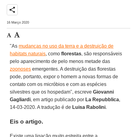
share
16 Março 2020
"As
mudanças no uso da terra e a destruição de
habitats naturais
, como
florestas
, são responsáveis
pelo aparecimento de pelo menos metade das
zoonoses
emergentes. A destruição das florestas
pode, portanto, expor o homem a novas formas de
contato com os micróbios e com as espécies
silvestres que os hospedam", escreve
Giovanni
Gagliardi
, em artigo publicado por
La Repubblica
,
14-03-2020. A tradução é de
Luisa Rabolini
.
Eis o artigo.
Existe uma ligação muito estreita entre a