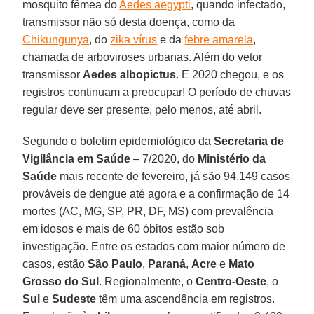
mosquito fêmea do
Aedes aegypti
, quando infectado,
transmissor não só desta doença, como da
Chikungunya
, do
zika vírus
e da
febre amarela
,
chamada de arboviroses urbanas. Além do vetor
transmissor
Aedes albopictus
. E 2020 chegou, e os
registros continuam a preocupar! O período de chuvas
regular deve ser presente, pelo menos, até abril.
Segundo o boletim epidemiológico da
Secretaria de
Vigilância em Saúde
– 7/2020, do
Ministério da
Saúde
mais recente de fevereiro, já são 94.149 casos
prováveis de dengue até agora e a confirmação de 14
mortes (AC, MG, SP, PR, DF, MS) com prevalência
em idosos e mais de 60 óbitos estão sob
investigação. Entre os estados com maior número de
casos, estão
São Paulo
,
Paraná
,
Acre
e
Mato
Grosso do Sul
. Regionalmente, o
Centro-Oeste
, o
Sul
e
Sudeste
têm uma ascendência em registros.