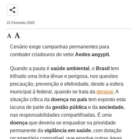
share
21 Fevereiro 2020
Cenário exige campanhas permanentes para
combater criadouros do vetor
Aedes
aegypti
.
Quando a pauta é
saúde ambiental
, o
Brasil
tem
trilhado uma linha tênue e perigosa, nos quesitos
precaução, prevenção e efetividade, desde a esfera
municipal à federal, quando se trata da
dengue
. A
situação crítica da
doença no país
tem exposto esta
lacuna de parte da
gestão pública
e da
sociedade
,
nas responsabilidades compartilhadas. É uma
doença
que deveria se enquadrar na prioridade
permanente da
vigilância em saúde
, com dotação
orçamentária compatível, que envolve outras áreas