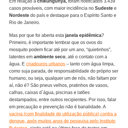
Em relação à
chikungunya,
foram notificados 3.439
casos prováveis, com maior incidência no
Sudeste
e
Nordeste
do país e destaque para o Espírito Santo e
Rio de Janeiro.
Mas por que foi aberta esta
janela epidêmica
?
Primeiro, é importante lembrar que os ovos do
mosquito podem ficar até por um ano, “quietinhos”,
latentes em
ambiente seco
, até o contato com a
água. E
criadouros urbanos
– tanto com água limpa,
como suja parada, de responsabilidade do próprio ser
humano, ou seja, qualquer um de nós, não faltam por
aí, não é? São pneus velhos, pratinhos de vasos,
calhas, caixas d`água, piscinas e latões
destampados, entre outros recipientes. Por isso, falar
em precaução e prevenção não é banalidade. A
vacina (com finalidade de utilização pública) contra a
dengue, após muitos anos de pesquisa pelo Instituto