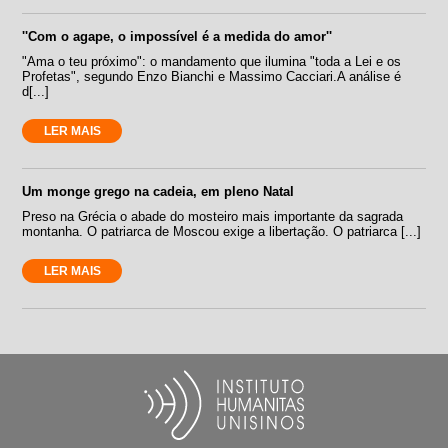
''Com o agape, o impossível é a medida do amor''
"Ama o teu próximo": o mandamento que ilumina "toda a Lei e os
Profetas", segundo Enzo Bianchi e Massimo Cacciari.A análise é
d[...]
LER MAIS
Um monge grego na cadeia, em pleno Natal
Preso na Grécia o abade do mosteiro mais importante da sagrada
montanha. O patriarca de Moscou exige a libertação. O patriarca [...]
LER MAIS