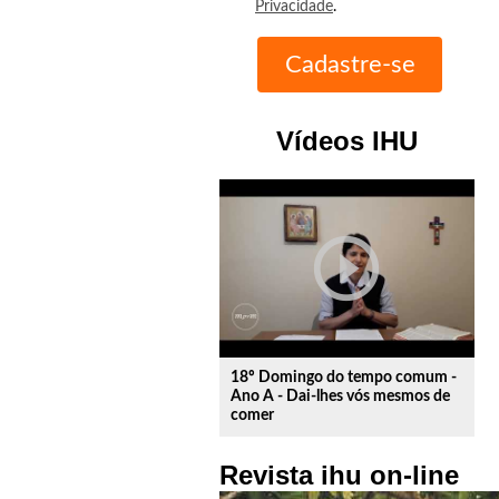
Privacidade
.
Vídeos IHU
play_circle_outline
18º Domingo do tempo comum -
Ano A - Dai-lhes vós mesmos de
comer
Revista ihu on-line