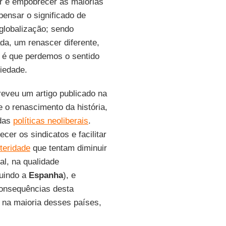
ar e empobrecer as maiorias
pensar o significado de
 globalização; sendo
da, um renascer diferente,
a é que perdemos o sentido
iedade.
reveu um artigo publicado na
 o renascimento da história,
 das
políticas neoliberais
.
cer os sindicatos e facilitar
steridade
que tentam diminuir
al, na qualidade
luindo a
Espanha
), e
onsequências desta
 na maioria desses países,