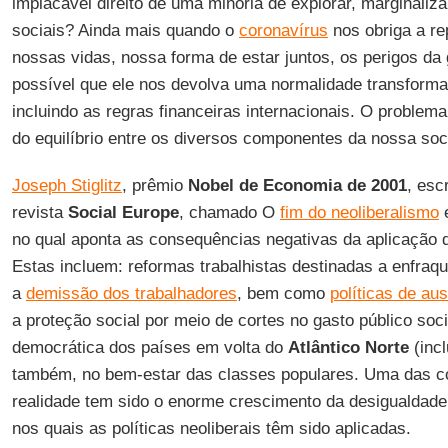
implacável direito de uma minoria de explorar, marginaliz
sociais? Ainda mais quando o
coronavírus
nos obriga a re
nossas vidas, nossa forma de estar juntos, os perigos da
possível que ele nos devolva uma normalidade transforma
incluindo as regras financeiras internacionais. O problem
do equilíbrio entre os diversos componentes da nossa soc
Joseph Stiglitz
, prêmio
Nobel de Economia de 2001
, esc
revista
Social Europe
, chamado O
fim do neoliberalismo
e
no qual aponta as consequências negativas da aplicação
Estas incluem: reformas trabalhistas destinadas a enfraque
a
demissão dos trabalhadores
, bem como
políticas de au
a proteção social por meio de cortes no gasto público soci
democrática dos países em volta do
Atlântico Norte
(inc
também, no bem-estar das classes populares. Uma das c
realidade tem sido o enorme crescimento da desigualdade
nos quais as políticas neoliberais têm sido aplicadas.