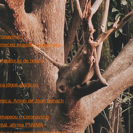
ronavírus?
dormeceu exausta a uma hora
 metáforas de nossa
a jogos políticos
têmica. Artigo de Joan Benach
e mapeou o coronavírus
ental, afirma PNUMA
io na economia internacional