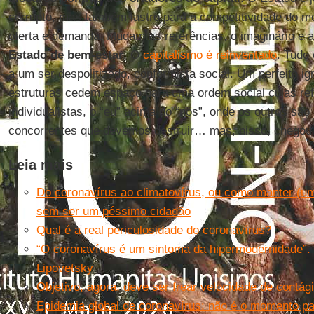
corrupto, mas também lastro para a competitividade do me
oferta e demanda. Mudam as referências, o imaginário e as
Estado de bem-estar
. O
capitalismo é reinventado
. Tudo 
a um ser despolitizado, conformista social. Um perfeito ig
estruturas cedem espaço para uma ordem social cujas re
individualistas, o “eu” acima do “nós”, onde os outros sã
concorrentes que devemos destruir… mas, nisso, chegou
Leia mais
Do coronavírus ao climatovírus, ou como manter (um 
sem ser um péssimo cidadão
Qual é a real periculosidade do coronavírus?
“O coronavírus é um sintoma da hipermodernidade”. 
Lipovetsky
Objetivo, agora, deve ser frear velocidade de contág
Epidemia global de coronavírus: não é o momento par