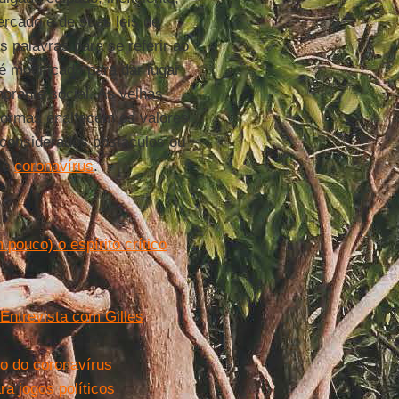
rcado e de suas leis de
 palavras para se referir ao
é modificado para dar lugar
norante social. As velhas
formas enaltecem os valores
o considerados obstáculos ou
 o
coronavírus
.
pouco) o espírito crítico
Entrevista com Gilles
io do coronavírus
a jogos políticos