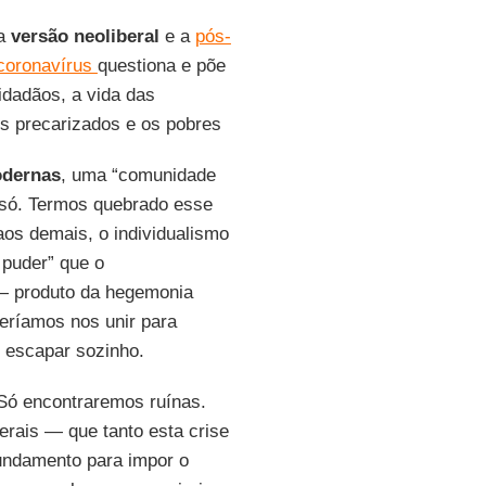
ua
versão neoliberal
e a
pós-
coronavírus
questiona e põe
idadãos, a vida das
os precarizados e os pobres
odernas
, uma “comunidade
 só. Termos quebrado esse
aos demais, o individualismo
 puder” que o
 — produto da hegemonia
eríamos nos unir para
 escapar sozinho.
Só encontraremos ruínas.
erais — que tanto esta crise
undamento para impor o