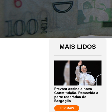
MAIS LIDOS
Prevost assina a nova
Constituição. Removida a
parte teocrática de
Bergoglio
LER MAIS