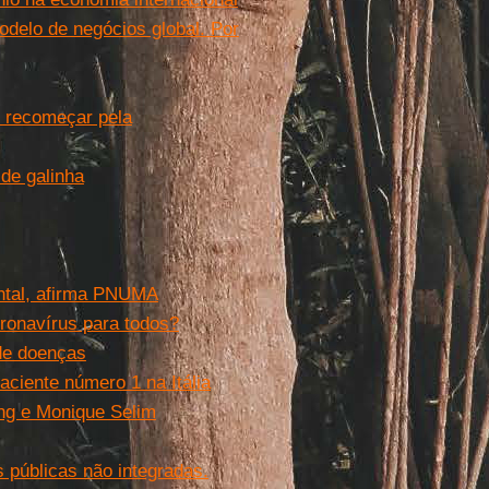
odelo de negócios global. Por
de recomeçar pela
 de galinha
ental, afirma PNUMA
ronavírus para todos?
de doenças
aciente número 1 na Itália
ang e Monique Selim
s públicas não integradas.