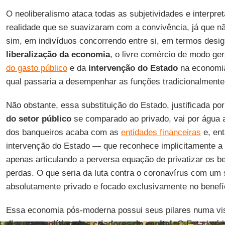
O neoliberalismo ataca todas as subjetividades e interpre
realidade que se suavizaram com a convivência, já que nã
sim, em indivíduos concorrendo entre si, em termos desigu
liberalização da economia
, o livre comércio de modo ge
do gasto público
e da
intervenção do Estado
na economia 
qual passaria a desempenhar as funções tradicionalmente 
Não obstante, essa substituição do Estado, justificada p
do setor público
se comparado ao privado, vai por água a
dos banqueiros acaba com as
entidades financeiras
e, ent
intervenção do Estado — que reconhece implicitamente a 
apenas articulando a perversa equação de privatizar os ben
perdas. O que seria da luta contra o coronavírus com um
absolutamente privado e focado exclusivamente no benefí
Essa economia pós-moderna possui seus pilares numa vis
discurso político dos criadores do capital
. O Estado é j