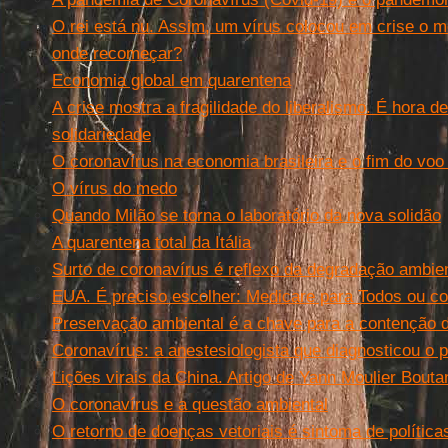
O rei está nu. Assim, um vírus colocou em crise o m
onde recomeçar?
Economia global em quarentena
A crise mostra a fragilidade do liberalismo. É hora 
solidariedade
O coronavírus na economia brasileira e o fim do voo
O vírus do medo
Quando Milão se torna o laboratório da nova solidão
A quarentena total da Itália
Surto de coronavírus é reflexo da degradação ambi
EUA. É preciso escolher: Medicare para Todos ou co
Preservação ambiental é a chave para a contenção 
Coronavírus: a anestesiologista que diagnosticou o p
Lições virais da China. Artigo de Yann Moulier Bout
O coronavírus e a questão ambiental
O retorno de doenças vetoriais é sintoma de política