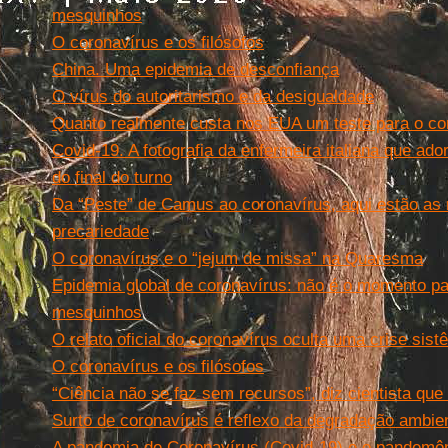
mesquinhos
O coronavírus e os filósofos
China. Uma epidemia de desconfiança
O vírus do autoritarismo e da desigualdade
Quanto realmente custa nos EUA um teste para o co
Covid-19. A fotografia da enfermeira italiana que a
do final do turno
Da “Peste” de Camus ao coronavírus, aqui estão as
precariedade
O coronavírus e o “jejum de missa” na Quaresma
Epidemia global de coronavírus: não é o momento par
mesquinhos
O relato oficial do coronavírus oculta uma crise sis
O coronavírus e os filósofos
“Ciência não se faz sem recursos”, diz cientista qu
Surto de coronavírus é reflexo da degradação ambi
A pandemia de Coronavírus (Covid-19) e o pandemôn