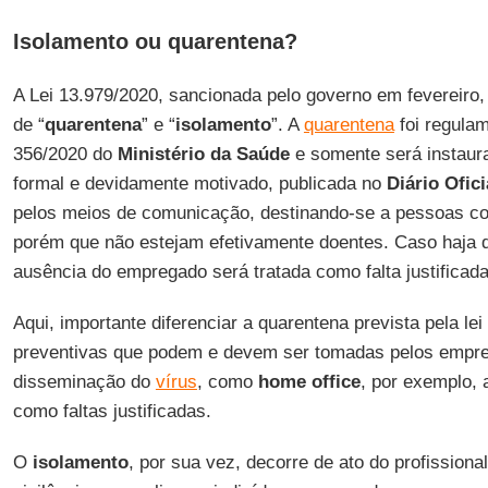
Isolamento ou quarentena?
A Lei 13.979/2020, sancionada pelo governo em fevereiro, 
de “
quarentena
” e “
isolamento
”. A
quarentena
foi regulam
356/2020 do
Ministério da Saúde
e somente será instaura
formal e devidamente motivado, publicada no
Diário Ofici
pelos meios de comunicação, destinando-se a pessoas c
porém que não estejam efetivamente doentes. Caso haja d
ausência do empregado será tratada como falta justificada
Aqui, importante diferenciar a quarentena prevista pela le
preventivas que podem e devem ser tomadas pelos empreg
disseminação do
vírus
, como
home
office
, por exemplo, 
como faltas justificadas.
O
isolamento
, por sua vez, decorre de ato do profission