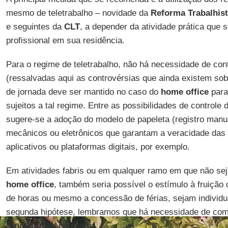
mesmo de teletrabalho – novidade da
Reforma Trabalhis
e seguintes da
CLT
, a depender da atividade prática que 
profissional em sua residência.
Para o regime de teletrabalho, não há necessidade de cont
(ressalvadas aqui as controvérsias que ainda existem sob
de jornada deve ser mantido no caso do
home office
para
sujeitos a tal regime. Entre as possibilidades de controle d
sugere-se a adoção do modelo de papeleta (registro manu
mecânicos ou eletrônicos que garantam a veracidade das
aplicativos ou plataformas digitais, por exemplo.
Em atividades fabris ou em qualquer ramo em que não sej
home office
, também seria possível o estímulo à fruição
de horas ou mesmo a concessão de férias, sejam individua
segunda hipótese, lembramos que há necessidade de com
Sindicato
da categoria.