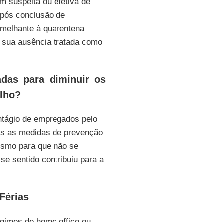
om suspeita ou efetiva de
após conclusão de
semelhante à quarentena
o sua ausência tratada como
das para diminuir os
alho?
ntágio de empregados pelo
as as medidas de prevenção
esmo para que não se
se sentido contribuiu para a
Férias
egimes de home office ou