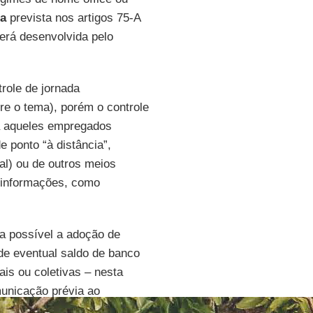
ta
prevista nos artigos 75-A
será desenvolvida pelo
role de jornada
re o tema), porém o controle
 aqueles empregados
e ponto “à distância”,
al) ou de outros meios
 informações, como
a possível a adoção de
 de eventual saldo de banco
is ou coletivas – nesta
unicação prévia ao