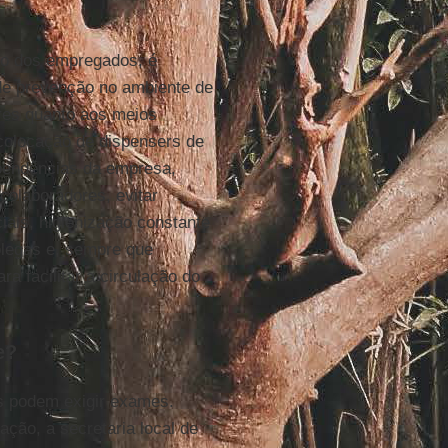
io dos empregados, é
de prevenção no ambiente de
res quanto aos meios
 colocação de dispensers de
ependências da empresa,
colaboradores, evitar
iais, higienização constante
olegas e, sempre que
ra facilitar a circulação do
e?
s podem exigir exames.
ção, a secretaria local de