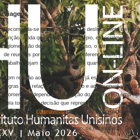
Viagens
Recomenda-se evitar ao máximo o deslocamento de empr
função, ainda que dentro do município, especialmente par
aglomeração de pessoas. Além disso, o ideal é que a empr
de reuniões por meios digitais (conference calls, por exe
trabalho sejam realizadas somente quando forem absoluta
Com relação aos empregados que já estejam no exterior, 
regras com relação ao seu retorno e ao desenvolvimento d
momento, a depender da situação do país onde o empreg
pela tomada da decisão que represente menor exposição 
contágio pelo
coronavírus
, cabendo ao empregador arcar
extraordinários decorrentes de eventual estadia prolongada
remarcação de viagem de retorno, se necessário.