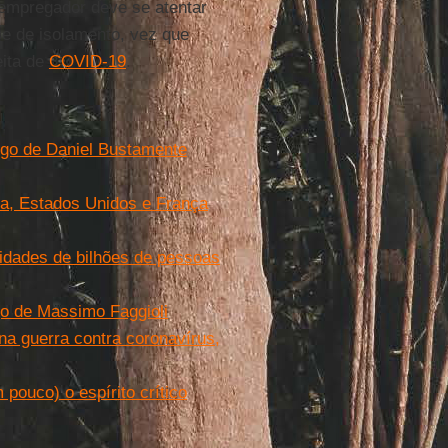
o empregador deve se atentar
se de isolamento, vez que
eita de
COVID-19
.
tigo de Daniel Bustamente
ha, Estados Unidos e França
idades de bilhões de pessoas
go de Massimo Faggioli
 na guerra contra coronavírus,
pouco) o espírito crítico