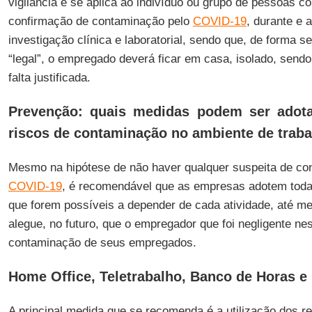
vigilância e se aplica ao indivíduo ou grupo de pessoas c
confirmação de contaminação pelo
COVID-19
, durante e 
investigação clínica e laboratorial, sendo que, de forma 
“legal”, o empregado deverá ficar em casa, isolado, send
falta justificada.
Prevenção: quais medidas podem ser adota
riscos de contaminação no ambiente de trab
Mesmo na hipótese de não haver qualquer suspeita de co
COVID-19
, é recomendável que as empresas adotem tod
que forem possíveis a depender de cada atividade, até m
alegue, no futuro, que o empregador que foi negligente nes
contaminação de seus empregados.
Home Office, Teletrabalho, Banco de Horas e 
A principal medida que se recomenda é a utilização dos r