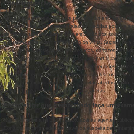
Conscientização
Ainda que a empresa não opte pelo afastamento temporár
imprescindível que se adote todas as medidas possíveis 
trabalho e, também, para conscientização dos colaborado
existentes para evitar transmissão do vírus. Sugere-se a
álcool gel à disposição dos empregados, cartazes nas d
treinamentos online com confirmação de participação dos 
aglomerações de qualquer tipo, inclusive reuniões presenc
dos ambientes de convívio, cumprimentos físicos entre c
possível, manutenção de portas e janelas abertas, tanto pa
ar quanto para evitar contato com maçanetas.
Posso exigir que o empregado faça um exam
Não. Conforme a lei 13.979/2020, apenas agentes público
Contudo, nada impede que, havendo suspeita de contamina