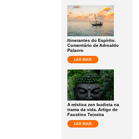
Itinerantes do Espírito.
Comentário de Adroaldo
Palaoro
LER MAIS
A mística zen budista na
trama da vida. Artigo de
Faustino Teixeira
LER MAIS