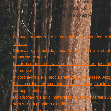
saúde seja informada para diligenciar a respeito. Ainda, 
a possíveis abusos cometidos pelo colaborador na hipóte
não é necessário qualquer exame para comprovar a susp
Leia mais
O novo coronavírus e as ecologias de plantation. Ar
Teixeira
Coronavírus, o estudo chocante que fez Grã-Bretan
mudarem de ideia
Lavar as mãos com sabão não está entre as possibil
no mundo
O coronavírus e a miopia (religiosa) em massa. Arti
Brasil perdeu 'tempo precioso' e precisa 'agir rápido'
diz especialista
Do coronavírus ao climatovírus, ou como manter (um 
sem ser um péssimo cidadão
Qual é a real periculosidade do coronavírus?