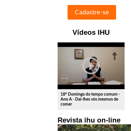
Vídeos IHU
play_circle_outline
18º Domingo do tempo comum -
Ano A - Dai-lhes vós mesmos de
comer
Revista ihu on-line