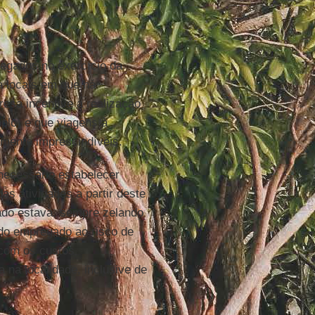
egados no exercício da
a locais em que há
esa incentive a realização
mplo) e que viagens à
mente imprescindíveis.
necessário estabelecer
as atividades a partir deste
ado estava, sempre zelando
do empregado ao risco de
 com os custos
 na localidade, inclusive de