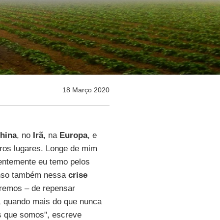
18 Março 2020
hina
, no
Irã
, na
Europa
, e
tros lugares. Longe de mim
dentemente eu temo pelos
penso também nessa
crise
remos – de repensar
 quando mais do que nunca
is que somos", escreve