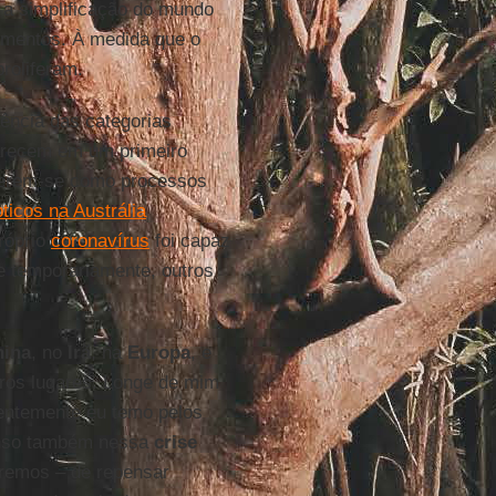
é a simplificação do mundo
timentos. À medida que o
proliferam.
ência das categorias
recem em um primeiro
derem-se como processos
ticos na Austrália
róprio
coronavírus
foi capaz
e temporariamente, outros
hina
, no
Irã
, na
Europa
, e
tros lugares. Longe de mim
dentemente eu temo pelos
penso também nessa
crise
remos – de repensar