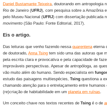
Daniel Bustamante Teixeira
, doutorando em antropologia 
Rio de Janeiro (
UFRJ
), com pesquisa sobre a Amazônia e
pelo Museu Nacional (
UFRJ
) com dissertação publicada n
movimento
(São Paulo: Fonte Editorial, 2017).
Eis o artigo.
Das leituras que venho fazendo nessa
quarentena
eterna 
de doutorado,
Anna Tsing
tem sido uma das autoras que m
pela escrita clara e provocativa e pela capacidade de faz
improváveis perspectivas. Apesar de antropóloga, as ques
vão muito além do humano. Sendo especialista em
fungo
estudo das paisagens multiespécies,
Tsing
questiona a e
chamando atenção para o entrelaçamento entre humanos 
(re)criação de habitabilidade em um
planeta em ruínas
.
Um conceito chave nos textos recentes de
Tsing
é o de
a