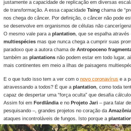
justamente a capacidade de replicação em diversas esca
de transformação. A essa capacidade
Tsing
chama de “pro
nos chega do câncer. Por definição, o câncer não pode es
se desenvolve em organismos de células não cancerígenas
O mesmo vale para a
plantation
, que se espalha através
multiespécies
mas que nunca chega a cumprir suas prom
paradoxo que a autora chama de
Antropoceno fragment
também as
plantations
não podem estar em todo lugar, a
mais continentes em meio a ilhas de paisagens multiespé
E o que tudo isso tem a ver com o
novo coronavírus
e a p
atravessando a todos? É que a
plantation
, como toda ten
capaz de despertar uma “força oculta” que desafia cálcu
Assim foi em
Fordlândia
e no
Projeto Jari
– para falar d
pesquisando –, grandes projetos no coração da
Amazôni
ataques incontroláveis de fungos. Isto porque a
plantatio
proximidade de corpos ativos, purificados e idênticos, of