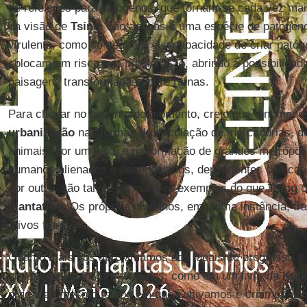
de refeições para patógenos, que tornam-se cada vez mai
na visão de
Tsing
, não apenas é uma espécie de patógeno
virulenta, como contém em si a capacidade de criar patóg
colocam em risco sua proliferação, abrindo a possibilidad
paisagens transformadas sobre ruínas.
Para chegar no assunto do momento, creio que fenômen
urbanização
nas formas de circulação de mercadorias, de
animais, por um lado, e na formação de grandes metróp
humanos alienados e desengajados, dependentes das cade
por outro, são talvez os maiores exemplos do que
Tsing
c
plantation
. Os próprios humanos, em última instância, t
ativos futuros.
Quanto mais nos aproximamos dos ideais de progresso e 
almejamos, transformamo-nos, como em um livro de
Kafk
praga, ao mesmo tempo em que cultivamos e criamos pa