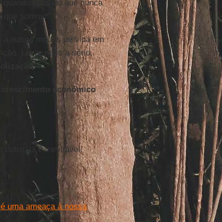
 quando mais do que nunca
is que somos.
s a outros modos de vida em
nção. Levar mais a sério,
olização
.
o
crescimento econômico
utro, já é inevitável.
s é uma ameaça à nossa