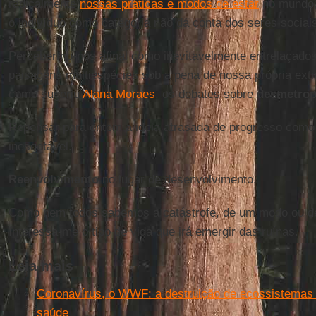
radicalmente
nossas práticas e modos de estar
no mundo,
o indivíduo como categoria não dá conta dos seres socia
Percebermo-nos afinal como inevitavelmente entrelaçado
paisagens multiespécies sob a pena de nossa própria exti
como sugeriu
Alana Moraes
, os debates sobre
desmetrop
Repensar para ontem a ideia atrasada de progresso com
inesgotável.
Reenvolvimento
no lugar de desenvolvimento.
Como nem todos sabemos a catástrofe, de um modo ou de o
Interessa-me o tipo de vida que irá emergir das ruínas.
Leia mais
Coronavírus, o WWF: a destruição de ecossistema
saúde