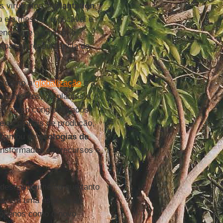
s virulentos. A
plantation
,
 ela mesma, replicável e
enos que a limitam e
e para a ressurgência de
os como a
globalização
e a
 alimentos, de plantas e
oles como conglomerados
ias globais de produção,
hamou de
ecologias de
ransformados em recursos e
desenvolvimento que tanto
a
, em uma espécie de
tógenos como o novo