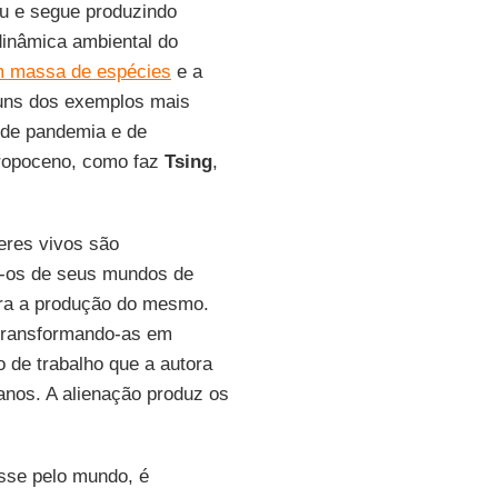
u e segue produzindo
dinâmica ambiental do
m massa de espécies
e a
uns dos exemplos mais
de pandemia e de
ntropoceno, como faz
Tsing
,
eres vivos são
o-os de seus mundos de
ara a produção do mesmo.
 transformando-as em
 de trabalho que a autora
nos. A alienação produz os
asse pelo mundo, é