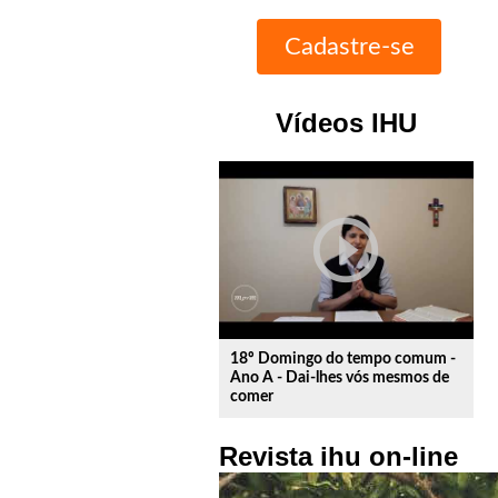
Vídeos IHU
play_circle_outline
18º Domingo do tempo comum -
Ano A - Dai-lhes vós mesmos de
comer
Revista ihu on-line