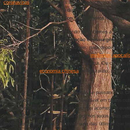
coronavírus
. A maior ameaça à ressurgência, diz
Tsing
, 
dos vivos como um conjunto de ativos para futuros inves
mundo se torna uma
plantation
, os patógenos virulentos 
Mas nem tudo está perdido quando percebemos a ambival
trabalhadas pela autora.
Proliferação
e
ressurgência
apa
momento como opostos inconciliáveis, para depois suce
temporais indistintos. Como depois dos
incêndios apocalíp
assistimos encantados a rebrota da floresta. Ou como o p
de fazer parar a
economia chinesa
, amenizando, ainda qu
efeitos catastróficos do antropoceno.
É muito grave e muito triste o que está se passando na
C
ao que tudo indica o que deve ser inevitável em tantos ou
diminuir os impactos da tragédia que nos acomete, e evi
meus pais, minha avó, meu filho e por nós todos. Mas 
global
como uma chance – talvez uma das últimas que te