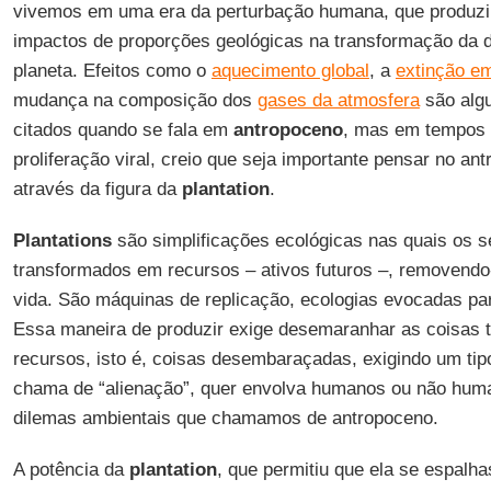
vivemos em uma era da perturbação humana, que produzi
impactos de proporções geológicas na transformação da 
planeta. Efeitos como o
aquecimento global
, a
extinção e
mudança na composição dos
gases da atmosfera
são alg
citados quando se fala em
antropoceno
, mas em tempos 
proliferação viral, creio que seja importante pensar no a
através da figura da
plantation
.
Plantations
são simplificações ecológicas nas quais os s
transformados em recursos – ativos futuros –, removend
vida. São máquinas de replicação, ecologias evocadas p
Essa maneira de produzir exige desemaranhar as coisas
recursos, isto é, coisas desembaraçadas, exigindo um tipo
chama de “alienação”, quer envolva humanos ou não huma
dilemas ambientais que chamamos de antropoceno.
A potência da
plantation
, que permitiu que ela se espalh