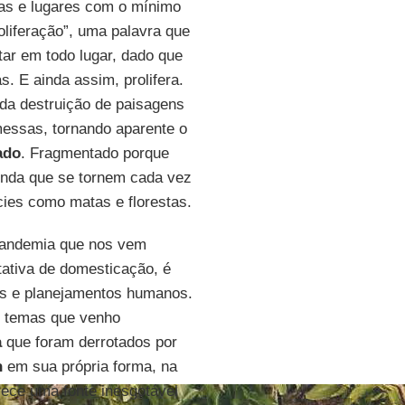
las e lugares com o mínimo
liferação”, uma palavra que
tar em todo lugar, dado que
. E ainda assim, prolifera.
 da destruição de paisagens
essas, tornando aparente o
ado
. Fragmentado porque
inda que se tornem cada vez
cies como matas e florestas.
andemia que nos vem
tativa de domesticação, é
los e planejamentos humanos.
e temas que venho
a
que foram derrotados por
n
em sua própria forma, na
erece uma fonte inesgotável