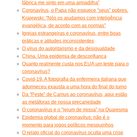
fábrica me sinto em uma armadilha”
Coronavírus, o Papa não esquece “seus” pobres.
Krajewski: “Nós os ajudamos com inteligência
evangélica, de acordo com as normas”
Igrejas estrangeiras e coronavírus, entre boas
práticas e atitudes inconsistentes
O vírus do autoritarismo e da desigualdade
China. Uma epidemia de desconfiança
Quanto realmente custa nos EUA um teste para o
coronavírus?
Covid-19. A fotografia da enfermeira italiana que
adormeceu exausta a uma hora do final do turno
Da “Peste” de Camus ao coronavírus, aqui estão
as metáforas de nossa precariedade
O coronavírus e o “jejum de missa” na Quaresma
Epidemia global de coronavírus: não é o
momento para jogos políticos mesquinhos
O relato oficial do coronavírus oculta uma crise