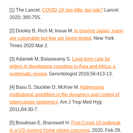
[1] The Lancet.
COVID-19: too little, too late?
Lancet
2020; 395:755.
[2] Dooley B, Rich M, Inoue M.
In graying Japan, many
are vulnerable but few are being tested
. New York
Times 2020 Mar 2.
[3] Adamek M, Balaswamy S.
Long term care for
elders in developing countries in Asia and Africa: a
systematic review
. Gerontologist 2016;56:413-13.
[4] Basu S, Stuckler D, McKee M.
Addressing
institutional amplifiers in the dynamics and control of
tuberculosis epidemics
. Am J Trop Med Hyg
2011;84:30-7.
[5] Boodman E, Branswell H.
First Covid-19 outbreak
in a US nursing home raises concerns
. 2020. Feb 29.