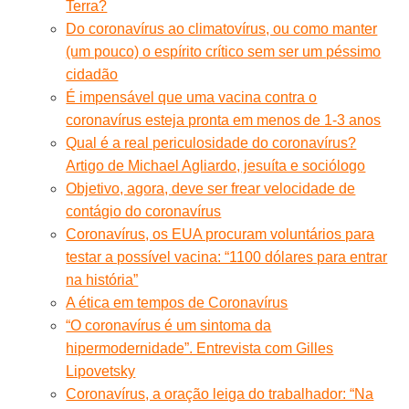
Terra?
Do coronavírus ao climatovírus, ou como manter
(um pouco) o espírito crítico sem ser um péssimo
cidadão
É impensável que uma vacina contra o
coronavírus esteja pronta em menos de 1-3 anos
Qual é a real periculosidade do coronavírus?
Artigo de Michael Agliardo, jesuíta e sociólogo
Objetivo, agora, deve ser frear velocidade de
contágio do coronavírus
Coronavírus, os EUA procuram voluntários para
testar a possível vacina: “1100 dólares para entrar
na história”
A ética em tempos de Coronavírus
“O coronavírus é um sintoma da
hipermodernidade”. Entrevista com Gilles
Lipovetsky
Coronavírus, a oração leiga do trabalhador: “Na