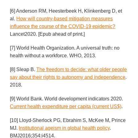
[6] Anderson RM, Heesterbeek H, Klinkenberg D, et
al.
How will country-based mitigation measures
influence the course of the COVID-19 epidemic?
Lancet2020. [Epub ahead of print.]
[7] World Health Organization. A universal truth: no
health without a workforce. WHO, 2013.
[8] Sleap B.
The freedom to decide: what older people
say about their rights to autonomy and independence
.
2018.
[9] World Bank. World development indicators 2020.
Current health expenditure per capita (current US$)
.
[10] Lloyd-Sherlock PG, Ebrahim S, McKee M, Prince
MJ.
Institutional ageism in global health policy
.
BMJ2016;354:i4514.