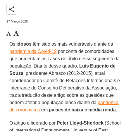
share
17 Março 2020
Os
idosos
têm sido os mais vulneráveis diante da
pandemia da Covid-19
por conta de comorbidades
que aumentam os casos de óbito nesse segmento da
população. Diante desse quadro,
Luis Eugenio de
Souza
, presidente Abrasco (2012-2015), atual
coordenador do Comitê de Relações Internacionais e
integrante do Conselho Deliberativo da Associação,
traz a tradução deste artigo sobre as questões que
podem afetar a população idosa diante da
pandemia
do coronavírus
em
países de baixa e média renda
.
O artigo é liderado por
Peter Lloyd-Sherlock
(School
of International Development, University of East