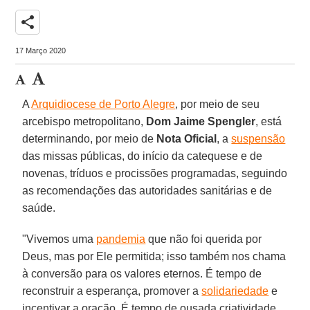
share
17 Março 2020
A
Arquidiocese de Porto Alegre
, por meio de seu
arcebispo metropolitano,
Dom Jaime Spengler
, está
determinando, por meio de
Nota Oficial
, a
suspensão
das missas públicas, do início da catequese e de
novenas, tríduos e procissões programadas, seguindo
as recomendações das autoridades sanitárias e de
saúde.
"Vivemos uma
pandemia
que não foi querida por
Deus, mas por Ele permitida; isso também nos chama
à conversão para os valores eternos. É tempo de
reconstruir a esperança, promover a
solidariedade
e
incentivar a oração. É tempo de ousada criatividade