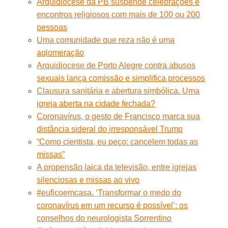
Arquidiocese da PB suspende celebrações e
encontros religiosos com mais de 100 ou 200
pessoas
Uma comunidade que reza não é uma
aglomeração
Arquidiocese de Porto Alegre contra abusos
sexuais lança comissão e simplifica processos
Clausura sanitária e abertura simbólica. Uma
igreja aberta na cidade fechada?
Coronavírus, o gesto de Francisco marca sua
distância sideral do irresponsável Trump
“Como cientista, eu peço: cancelem todas as
missas”
A propensão laica da televisão, entre igrejas
silenciosas e missas ao vivo
#euficoemcasa. ‘Transformar o medo do
coronavírus em um recurso é possível’: os
conselhos do neurologista Sorrentino