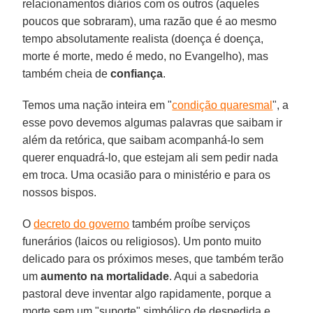
relacionamentos diários com os outros (aqueles
poucos que sobraram), uma razão que é ao mesmo
tempo absolutamente realista (doença é doença,
morte é morte, medo é medo, no Evangelho), mas
também cheia de
confiança
.
Temos uma nação inteira em "
condição quaresmal
", a
esse povo devemos algumas palavras que saibam ir
além da retórica, que saibam acompanhá-lo sem
querer enquadrá-lo, que estejam ali sem pedir nada
em troca. Uma ocasião para o ministério e para os
nossos bispos.
O
decreto do governo
também proíbe serviços
funerários (laicos ou religiosos). Um ponto muito
delicado para os próximos meses, que também terão
um
aumento na mortalidade
. Aqui a sabedoria
pastoral deve inventar algo rapidamente, porque a
morte sem um "suporte" simbólico de despedida e