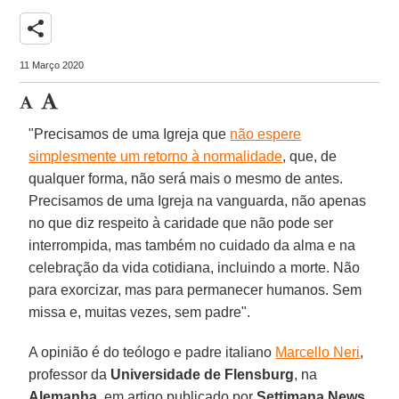
share
11 Março 2020
"Precisamos de uma Igreja que
não espere
simplesmente um retorno à normalidade
, que, de
qualquer forma, não será mais o mesmo de antes.
Precisamos de uma Igreja na vanguarda, não apenas
no que diz respeito à caridade que não pode ser
interrompida, mas também no cuidado da alma e na
celebração da vida cotidiana, incluindo a morte. Não
para exorcizar, mas para permanecer humanos. Sem
missa e, muitas vezes, sem padre".
A opinião é do teólogo e padre italiano
Marcello Neri
,
professor da
Universidade de Flensburg
, na
Alemanha
, em artigo publicado por
Settimana News
,