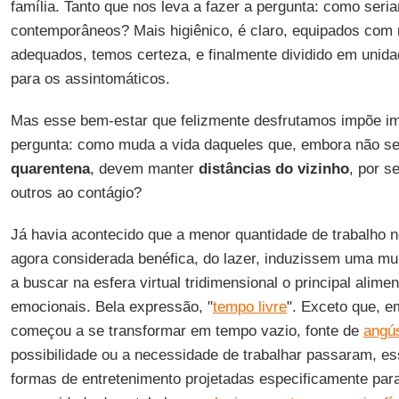
família. Tanto que nos leva a fazer a pergunta: como seri
contemporâneos? Mais higiênico, é claro, equipados com 
adequados, temos certeza, e finalmente dividido em unidad
para os assintomáticos.
Mas esse bem-estar que felizmente desfrutamos impõe im
pergunta: como muda a vida daqueles que, embora não s
quarentena
, devem manter
distâncias do vizinho
, por s
outros ao contágio?
Já havia acontecido que a menor quantidade de trabalho n
agora considerada benéfica, do lazer, induzissem uma mu
a buscar na esfera virtual tridimensional o principal alim
emocionais. Bela expressão, "
tempo livre
". Exceto que, e
começou a se transformar em tempo vazio, fonte de
angús
possibilidade ou a necessidade de trabalhar passaram, es
formas de entretenimento projetadas especificamente par