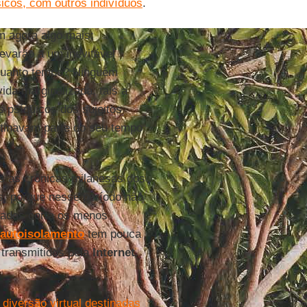
sicos, com outros indivíduos
.
 agora algo mais:
evarão a um inevitável
r quanto tempo? Ninguém
ida marginalizada, tais a
 psíquicos dos sujeitos
stinavam parte do seu tempo
s as crônicas milanesas dos
s, porque nesse período não
hadas corta os menos
autoisolamento
tem pouca
 transmitidos pela
Internet
.
e
diversão virtual destinadas