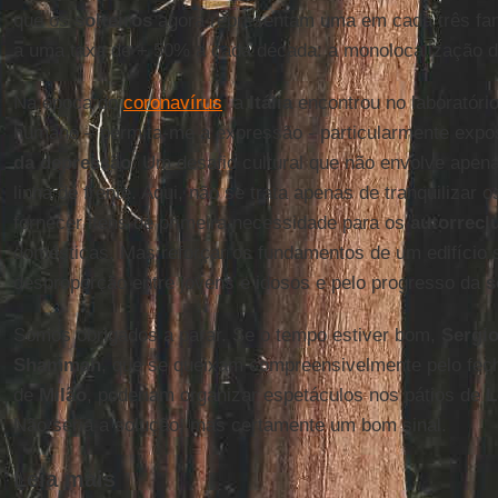
que os
solteiros
agora representam uma em cada três famí
a uma taxa de + 50% a cada década: a monolocalização da
Na época do
coronavírus
, a
Itália
encontrou no laboratóri
humano – permita-me a expressão - particularmente expo
da depressão
. Um desafio cultural que não envolve apen
linha de frente. Aqui, não se trata apenas de tranquilizar 
fornecer itens de primeira necessidade para os
autorrecl
domésticas. Mas reforçar os fundamentos de um edifício 
desproporção entre jovens e idosos e pelo progresso da
s
Somos obrigados a parar. Se o tempo estiver bom,
Sergi
Shammah
, que se queixam compreensivelmente pelo fec
de
Milão
, poderiam organizar espetáculos nos pátios de
L
Não seria a solução, mas certamente um bom sinal.
Leia mais