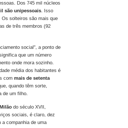
essoas. Dos 745 mil núcleos
il são unipessoais
. Isso
. Os solteiros são mais que
lias de três membros (92
ciamento social", a ponto de
 significa que um número
amento onde mora sozinho.
idade média dos habitantes é
as com
mais de setenta
que, quando têm sorte,
 de um filho.
Milão
do século XVII,
iços sociais, é claro, dez
m a companhia de uma