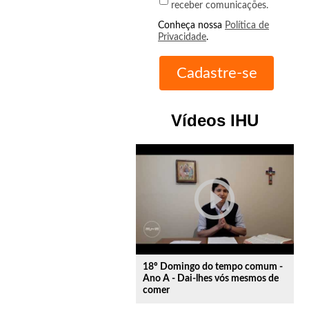
receber comunicações.
Conheça nossa
Política de
Privacidade
.
Vídeos IHU
play_circle_outline
18º Domingo do tempo comum -
Ano A - Dai-lhes vós mesmos de
comer