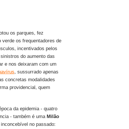
otou os parques, fez
do verde os frequentadores de
culos, incentivados pelos
s sinistros do aumento das
tar e nos deixaram com um
navírus
, sussurrado apenas
nas concretas modalidades
orma providencial, quem
poca da epidemia - quatro
lência - também é uma
Milão
 inconcebível no passado: