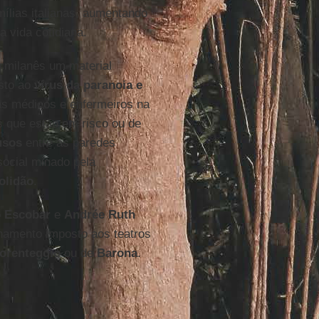
lias italianas, aumentando
 vida cotidiana.
o milanês um material
sto ao
vírus da paranoia e
as médicos e enfermeiros na
os que estão em risco ou de
usos
entre as paredes
social minado pela
olidão
.
o Escobar
e
Andrée Ruth
hamento imposto aos teatros
orenteggio
ou de
Barona
.