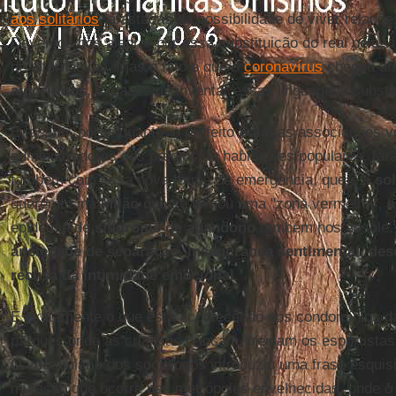
aos solitários
, afastadas da possibilidade de viver relações
Devemos nos alegrar por essa substituição do real pelo vi
de alternativas. Mas o fato é que o
coronavírus
chegou an
algoritmos
, capazes de inventar essas linguagens substit
E, assim, por enquanto, o prefeito
Sala
, as associações vo
administradores dos prédios de habitações populares, fa
também com essa nova forma de emergência, que é a
so
queremos na
Milão
que se tornou uma "zona vermelha", 
epidemia de
síndrome de abandono
também nos assole. 
ansiedade de separação
,
insegurança sentimental
,
des
recusa da intimidade emocional
.
É exatamente o que está acontecendo nos condomínios da 
parques onde as crianças brincam, treinam os esportista
O vocabulário dos sociólogos introduziu uma frase esquis
mutação que ocorre nas metrópoles envelhecidas, onde o E