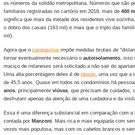
os números da solidão metropolitana. Números que são p
familiares registradas no cartório em 2018, mais de
400 m
significa que mais da metade dos residentes vive sozinha
o dobro dos casais (163 mil) e mais que o triplo das famí
mil).
Agora que o
coronavírus
impõe medidas brutais de "distan
tornar eventualmente necessário o
autoisolamento
, isso
maciço de milaneses será solicitado a não sair do apart
Uma alta porcentagem deles é de
idosos
, uma vez que a 
de 45,5 anos. Quase em todos os condomínios há pesso
anos
, principalmente
viúvas
, que precisam de cuidados, 
desfrutam apenas da atenção de uma cuidadora e da visita
Essa é uma diferença substancial em comparação com a
contada por
Manzoni
. Mais rica e mais equipada com serv
vezes mais populosa, mas com os cabelos brancos e se