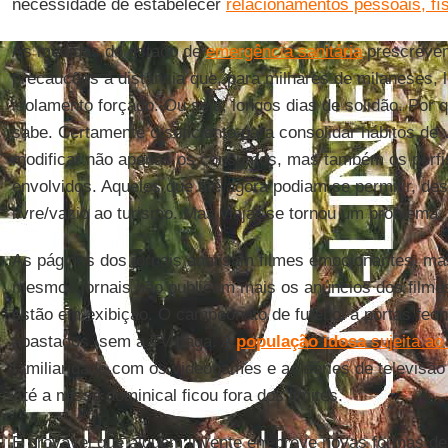
necessidade de estabelecer
relacionamentos pessoais, fí
As medidas do estado de
emergência sanitária
prescrevem
precauções à distância que, para milhares de milaneses, l
isolamento forçado. Ou seja, longos dias de solidão. Po
sabe. Certamente o suficiente para consolidar hábitos de v
modificar não apenas os consumos, mas também os perfis
envolvidos. Aqueles que até agora podiam se permitir, de
livre/vazio ao turismo. Mas viajar se tornou um problema.
As páginas dos jornais analisam filmes emocionantes, ma
mesmos jornais não publicam mais os anúncios dos filme
estão em exibição. O campeonato de futebol a portas fec
abastados, sem a TV paga. A
população idosa
sujeita ao
familiaridade com os videogames e as séries de televisão
Até a missa dominical ficou fora dos limites.
É provável que alguém invente em breve novas formas d