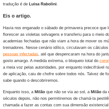
tradução é de
Luisa Rabolini
.
Eis o artigo.
Havia nos enganado o sábado de primavera precoce que l
florescer as violetas selvagens e transferiu para o meio 
academias fechadas que não viam a hora de mover os mús
treinadores. Nesse cenário idílico, circulavam os cálculo
pessoas infectadas
, até que despencaram na hora do jan
gosto amargo. A medida extrema, o bloqueio total do
coro
a meia voz pelas autoridades, por enquanto indecifrável 
de aplicação, caiu de chofre sobre todos nós. Talvez de f
sabe quando o descobriremos.
Enquanto isso, a
Milão
que não se via ao sol, a
Milão
da é
séculos depois, não nos permitiremos de chamá-la pesti
chamada a fazer as contas com sua dimensão existencial