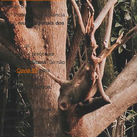
 sociais tradicionais.
rtual? Pode ser, na ausência
tes das
multinacionais dos
utas.
luntárias, os
rão bem em se preocupar
lidão metropolitana
. Se não
além do
Covid-19
, uma
Os sintomas são:
confiança dos outros
,
periferia, próximos aos
s e passeiam com cachorros.
ita para descrever a
nte da Estatística nos diz