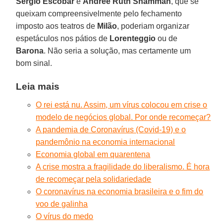
Sergio Escobar
e
Andrée Ruth Shammah
, que se
queixam compreensivelmente pelo fechamento
imposto aos teatros de
Milão
, poderiam organizar
espetáculos nos pátios de
Lorenteggio
ou de
Barona
. Não seria a solução, mas certamente um
bom sinal.
Leia mais
O rei está nu. Assim, um vírus colocou em crise o
modelo de negócios global. Por onde recomeçar?
A pandemia de Coronavírus (Covid-19) e o
pandemônio na economia internacional
Economia global em quarentena
A crise mostra a fragilidade do liberalismo. É hora
de recomeçar pela solidariedade
O coronavírus na economia brasileira e o fim do
voo de galinha
O vírus do medo