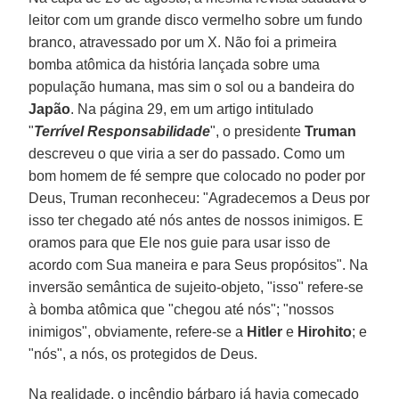
leitor com um grande disco vermelho sobre um fundo
branco, atravessado por um X. Não foi a primeira
bomba atômica da história lançada sobre uma
população humana, mas sim o sol ou a bandeira do
Japão
. Na página 29, em um artigo intitulado
"
Terrível Responsabilidade
", o presidente
Truman
descreveu o que viria a ser do passado. Como um
bom homem de fé sempre que colocado no poder por
Deus, Truman reconheceu: "Agradecemos a Deus por
isso ter chegado até nós antes de nossos inimigos. E
oramos para que Ele nos guie para usar isso de
acordo com Sua maneira e para Seus propósitos". Na
inversão semântica de sujeito-objeto, "isso" refere-se
à bomba atômica que "chegou até nós"; "nossos
inimigos", obviamente, refere-se a
Hitler
e
Hirohito
; e
"nós", a nós, os protegidos de Deus.
Na realidade, o incêndio bárbaro já havia começado