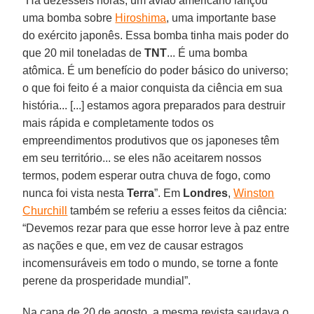
“Há dezesseis horas, um avião americano lançou
uma bomba sobre
Hiroshima
, uma importante base
do exército japonês. Essa bomba tinha mais poder do
que 20 mil toneladas de
TNT
... É uma bomba
atômica. É um benefício do poder básico do universo;
o que foi feito é a maior conquista da ciência em sua
história... [...] estamos agora preparados para destruir
mais rápida e completamente todos os
empreendimentos produtivos que os japoneses têm
em seu território... se eles não aceitarem nossos
termos, podem esperar outra chuva de fogo, como
nunca foi vista nesta
Terra
”. Em
Londres
,
Winston
Churchill
também se referiu a esses feitos da ciência:
“Devemos rezar para que esse horror leve à paz entre
as nações e que, em vez de causar estragos
incomensuráveis em todo o mundo, se torne a fonte
perene da prosperidade mundial”.
Na capa de 20 de agosto, a mesma revista saudava o