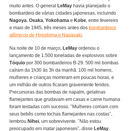
muito antes. O general
LeMay
havia planejado o
bombardeio de várias cidades japonesas, incluindo
Nagoya
,
Osaka
,
Yokohama
e
Kobe
, entre fevereiro
e maio de 1945, três meses antes dos
bombardeios
atômicos de Hiroshima e Nagasaki
.
Na noite de 10 de março,
LeMay
ordenou o
lançamento de 1.500 toneladas de explosivos sobre
Tóquio
por 300 bombardeiros B-29. 500 mil bombas
caíram da 1h30 às 3h da manhã. 100 mil homens,
mulheres e crianças morreram em poucas horas, e
um milhão de outros ficaram gravemente feridos.
Precursoras das bombas de napalm, gelatinas
flamejantes que grudavam em casas e carne humana
foram testadas com sucesso. "Mulheres corriam com
seus bebês como tochas flamejantes nas costas",
lembrou
Nihei
, um sobrevivente. "Não estou
preocupado em matar japoneses", disse
LeMay
.