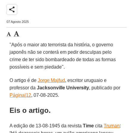
share
07 Agosto 2025
"Após o maior ato terrorista da história, o governo
japonês não se conterá em pedir desculpas pelo
crime de ter sido bombardeado de todas as formas
possíveis e sem piedade".
O artigo é de
Jorge Majfud
, escritor uruguaio e
professor da
Jacksonville University
, publicado por
Página|12
, 07-08-2025.
Eis o artigo.
A edição de 13-08-1945 da revista
Time
cita
Truman
: