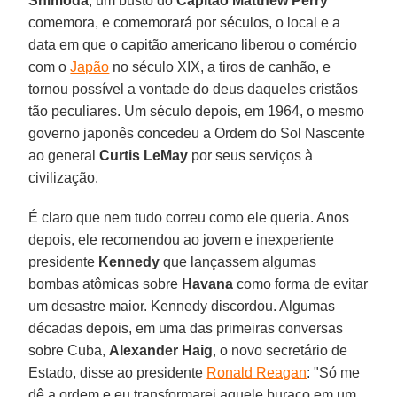
Shimoda
, um busto do
Capitão Matthew Perry
comemora, e comemorará por séculos, o local e a
data em que o capitão americano liberou o comércio
com o
Japão
no século XIX, a tiros de canhão, e
tornou possível a vontade do deus daqueles cristãos
tão peculiares. Um século depois, em 1964, o mesmo
governo japonês concedeu a Ordem do Sol Nascente
ao general
Curtis LeMay
por seus serviços à
civilização.
É claro que nem tudo correu como ele queria. Anos
depois, ele recomendou ao jovem e inexperiente
presidente
Kennedy
que lançassem algumas
bombas atômicas sobre
Havana
como forma de evitar
um desastre maior. Kennedy discordou. Algumas
décadas depois, em uma das primeiras conversas
sobre Cuba,
Alexander Haig
, o novo secretário de
Estado, disse ao presidente
Ronald Reagan
: "Só me
dê a ordem e eu transformarei aquele buraco em um