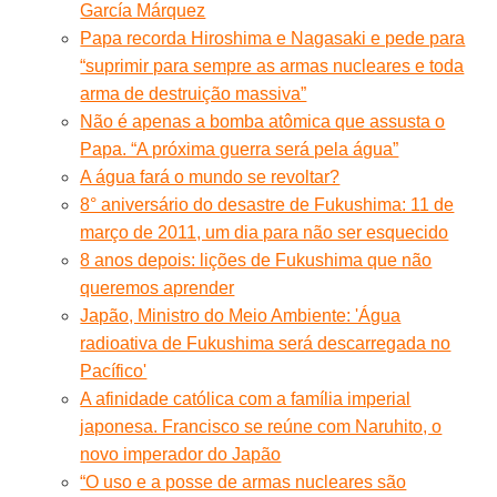
García Márquez
Papa recorda Hiroshima e Nagasaki e pede para
“suprimir para sempre as armas nucleares e toda
arma de destruição massiva”
Não é apenas a bomba atômica que assusta o
Papa. “A próxima guerra será pela água”
A água fará o mundo se revoltar?
8° aniversário do desastre de Fukushima: 11 de
março de 2011, um dia para não ser esquecido
8 anos depois: lições de Fukushima que não
queremos aprender
Japão, Ministro do Meio Ambiente: 'Água
radioativa de Fukushima será descarregada no
Pacífico'
A afinidade católica com a família imperial
japonesa. Francisco se reúne com Naruhito, o
novo imperador do Japão
“O uso e a posse de armas nucleares são