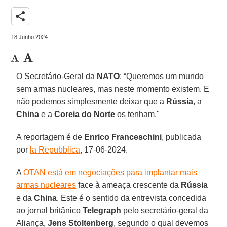
share
18 Junho 2024
O Secretário-Geral da
NATO
: “Queremos um mundo
sem armas nucleares, mas neste momento existem. E
não podemos simplesmente deixar que a
Rússia
, a
China
e a
Coreia do Norte
os tenham."
A reportagem é de
Enrico Franceschini
, publicada
por
la Repubblica
, 17-06-2024.
A
OTAN está em negociações para implantar mais
armas nucleares
face à ameaça crescente da
Rússia
e da
China
. Este é o sentido da entrevista concedida
ao jornal britânico
Telegraph
pelo secretário-geral da
Aliança,
Jens Stoltenberg
, segundo o qual devemos