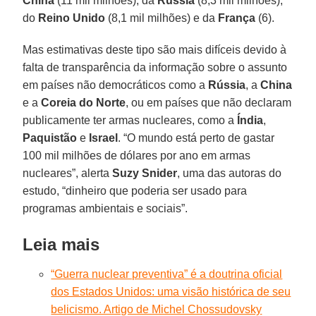
China
(11 mil milhões), da
Rússia
(8,3 mil milhões),
do
Reino Unido
(8,1 mil milhões) e da
França
(6).
Mas estimativas deste tipo são mais difíceis devido à
falta de transparência da informação sobre o assunto
em países não democráticos como a
Rússia
, a
China
e a
Coreia do Norte
, ou em países que não declaram
publicamente ter armas nucleares, como a
Índia
,
Paquistão
e
Israel
. “O mundo está perto de gastar
100 mil milhões de dólares por ano em armas
nucleares”, alerta
Suzy Snider
, uma das autoras do
estudo, “dinheiro que poderia ser usado para
programas ambientais e sociais”.
Leia mais
“Guerra nuclear preventiva” é a doutrina oficial
dos Estados Unidos: uma visão histórica de seu
belicismo. Artigo de Michel Chossudovsky