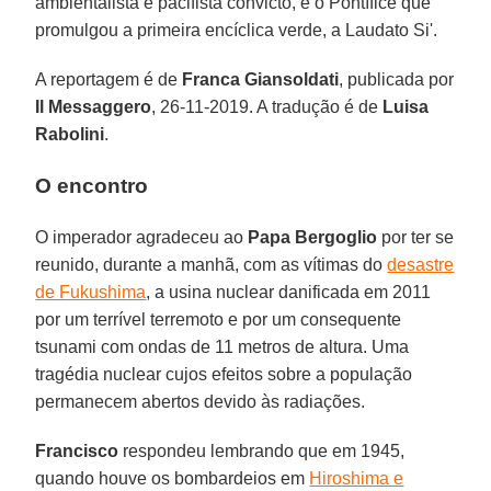
ambientalista e pacifista convicto, e o Pontífice que
promulgou a primeira encíclica verde, a Laudato Si'.
A reportagem é de
Franca Giansoldati
, publicada por
Il Messaggero
, 26-11-2019. A tradução é de
Luisa
Rabolini
.
O encontro
O imperador agradeceu ao
Papa Bergoglio
por ter se
reunido, durante a manhã, com as vítimas do
desastre
de Fukushima
, a usina nuclear danificada em 2011
por um terrível terremoto e por um consequente
tsunami com ondas de 11 metros de altura. Uma
tragédia nuclear cujos efeitos sobre a população
permanecem abertos devido às radiações.
Francisco
respondeu lembrando que em 1945,
quando houve os bombardeios em
Hiroshima e