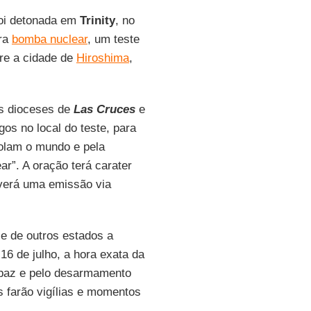
foi detonada em
Trinity
, no
ira
bomba nuclear
, um teste
re a cidade de
Hiroshima
,
as dioceses de
Las Cruces
e
igos no local do teste, para
solam o mundo e pela
r”. A oração terá carater
averá uma emissão via
e de outros estados a
16 de julho, a hora exata da
 paz e pelo desarmamento
s farão vigílias e momentos