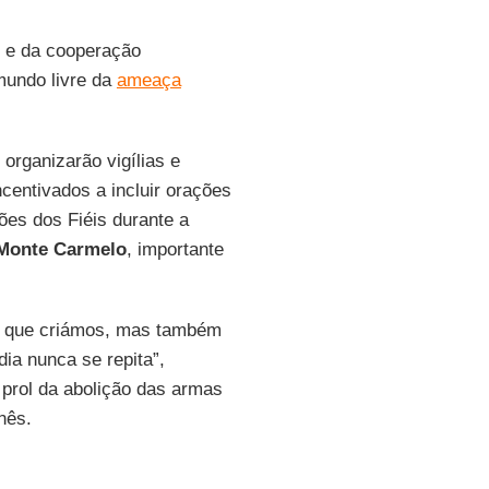
o e da cooperação
 mundo livre da
ameaça
organizarão vigílias e
centivados a incluir orações
ões dos Fiéis durante a
Monte Carmelo
, importante
o que criámos, mas também
dia nunca se repita”,
prol da abolição das armas
nês.