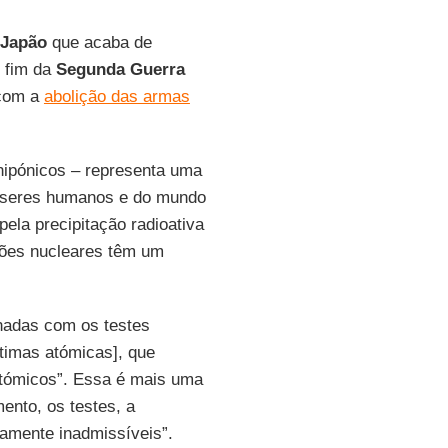
 Japão
que acaba de
o fim da
Segunda Guerra
 com a
abolição das armas
ipónicos – representa uma
s seres humanos e do mundo
ela precipitação radioativa
sões nucleares têm um
onadas com os testes
ítimas atómicas], que
atómicos”. Essa é mais uma
ento, os testes, a
amente inadmissíveis”.