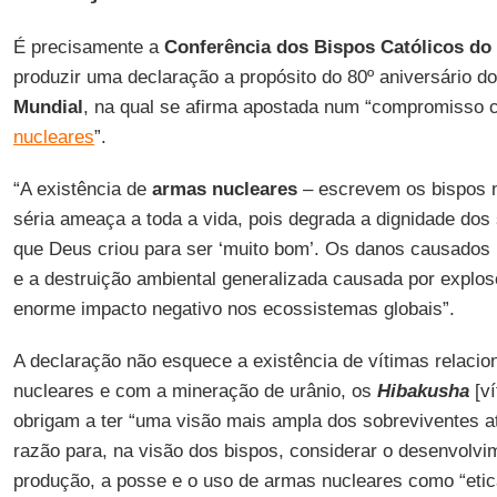
É precisamente a
Conferência dos Bispos Católicos do
produzir uma declaração a propósito do 80º aniversário d
Mundial
, na qual se afirma apostada num “compromisso
nucleares
”.
“A existência de
armas nucleares
– escrevem os bispos n
séria ameaça a toda a vida, pois degrada a dignidade do
que Deus criou para ser ‘muito bom’. Os danos causados p
e a destruição ambiental generalizada causada por explo
enorme impacto negativo nos ecossistemas globais”.
A declaração não esquece a existência de vítimas relaci
nucleares e com a mineração de urânio, os
Hibakusha
[v
obrigam a ter “uma visão mais ampla dos sobreviventes 
razão para, na visão dos bispos, considerar o desenvolvim
produção, a posse e o uso de armas nucleares como “etic