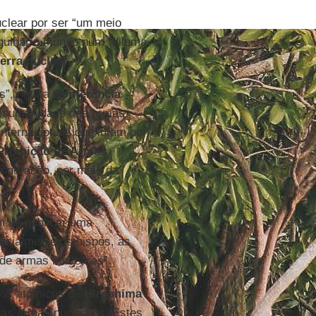
clear por ser “um meio
rgulhar o mundo num “dilema
erra nuclear
.
”, nota a
Conferência
 desumanidade das armas
internacionais que lutam por
Proibição de Armas
ma geração, por meio da
 de publicar uma
pecialmente os bispos, as
 de armas nucleares”.
tos atómicos de
Hiroshima
das armas nucleares. Estes