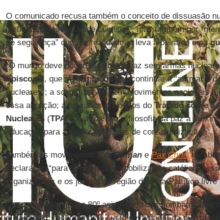
O comunicado recusa também o conceito de dissuasão nu
ineficaz de resolução de conflitos”, mas também por “me
de segurança” que, na realidade, o leva à beira de uma
gu
“O mundo deve poder escolher a paz sem armas nucleares
Episcopal
, que se compromete a continuar a “afirmar a
nucleares”; a solidarizar-se com movimentos nacionais e 
essa abolição; a apoiar os princípios do
Tratado sobre a 
Nucleares
(
TPAN
) e a “passar a filosofia da paz à próxi
educação para a paz e atividades de conscientização”.
Também os movimentos
Pax Roman
e
Pax Christi
acabam
declaração “para sensibilizar e mobilizar os católicos, es
organizações e os jovens na região da Ásia-Pacífico livre
“Ao comemorarmos o 80º aniversário dos bombardeamen
e
Nagasaki
, recordamos o custo devastador da guerra e 