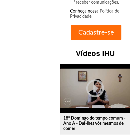
receber comunicações.
Conheça nossa
Política de
Privacidade
.
Vídeos IHU
play_circle_outline
18º Domingo do tempo comum -
Ano A - Dai-lhes vós mesmos de
comer