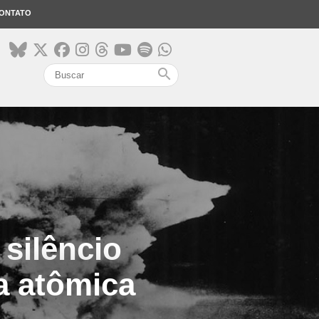
ONTATO
search
 silêncio
a atômica