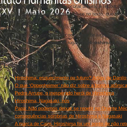
aniversários impelem-nos a procurar a cura, a reconciliaçã
ameaça da devastação nuclear”, lê-se no texto, que todo
subscrever online.
Esta declaração, juntamente com a lista de signatários, 
serviços memoriais que terão lugar em
Hiroshima
e
Naga
9 de agosto de 2025.
Leia mais
Hiroshima: esquecimento ou futuro? Artigo de Danilo
O que ‘Oppenheimer’ não diz sobre a bomba atômica
Pedro Arrupe, o inesperado herói de Hiroshima
Hiroshima, Nagasaki, nós
Papa: Não podemos deixar se repetir no Oriente M
consequências sombrias de Hiroshima e Nagasaki
A marca de Caim. Hiroshima foi um ponto de não ret