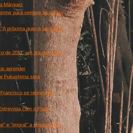
ía Márquez
primir para sempre as armas
“A próxima guerra será pela
ço de 2011, um dia para não
os aprender
 de Fukushima será
. Francisco se reúne com
Entrevista com o Papa
” e “imoral” a posse e uso