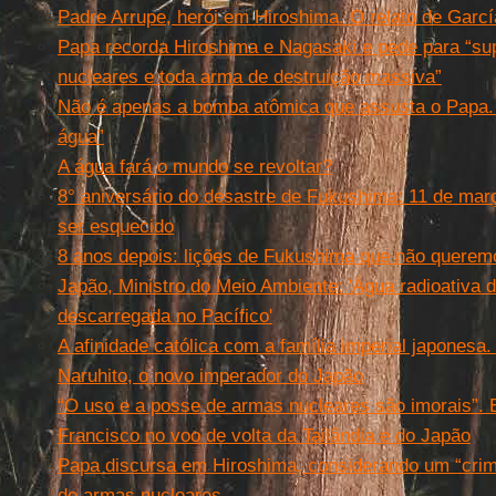
Padre Arrupe, herói em Hiroshima. O relato de Garc
Papa recorda Hiroshima e Nagasaki e pede para “su
nucleares e toda arma de destruição massiva”
Não é apenas a bomba atômica que assusta o Papa. 
água”
A água fará o mundo se revoltar?
8° aniversário do desastre de Fukushima: 11 de mar
ser esquecido
8 anos depois: lições de Fukushima que não querem
Japão, Ministro do Meio Ambiente: 'Água radioativa
descarregada no Pacífico'
A afinidade católica com a família imperial japonesa
Naruhito, o novo imperador do Japão
“O uso e a posse de armas nucleares são imorais”. 
Francisco no voo de volta da Tailândia e do Japão
Papa discursa em Hiroshima, considerando um “crime
de armas nucleares