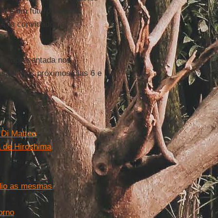
o e um futuro livre da
s são convidados a
será apresentada nos
saki
, nos próximos dias 6 e
 Di Matteo
 de Hiroshima
édio as mesmas
orno