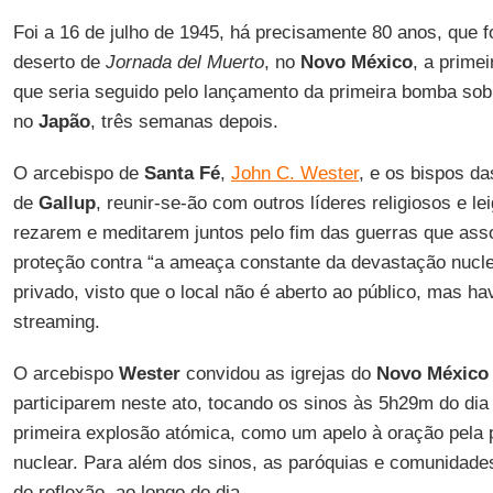
Foi a 16 de julho de 1945, há precisamente 80 anos, que 
deserto de
Jornada del Muerto
, no
Novo México
, a prime
que seria seguido pelo lançamento da primeira bomba sob
no
Japão
, três semanas depois.
O arcebispo de
Santa Fé
,
John C. Wester
, e os bispos d
de
Gallup
, reunir-se-ão com outros líderes religiosos e le
rezarem e meditarem juntos pelo fim das guerras que as
proteção contra “a ameaça constante da devastação nuclea
privado, visto que o local não é aberto ao público, mas h
streaming.
O arcebispo
Wester
convidou as igrejas do
Novo México
participarem neste ato, tocando os sinos às 5h29m do dia 
primeira explosão atómica, como um apelo à oração pela
nuclear. Para além dos sinos, as paróquias e comunidade
de reflexão, ao longo do dia.