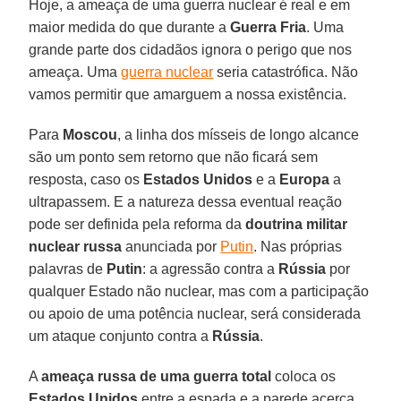
Hoje, a ameaça de uma guerra nuclear é real e em
maior medida do que durante a
Guerra Fria
. Uma
grande parte dos cidadãos ignora o perigo que nos
ameaça. Uma
guerra nuclear
seria catastrófica. Não
vamos permitir que amarguem a nossa existência.
Para
Moscou
, a linha dos mísseis de longo alcance
são um ponto sem retorno que não ficará sem
resposta, caso os
Estados Unidos
e a
Europa
a
ultrapassem. E a natureza dessa eventual reação
pode ser definida pela reforma da
doutrina militar
nuclear russa
anunciada por
Putin
. Nas próprias
palavras de
Putin
: a agressão contra a
Rússia
por
qualquer Estado não nuclear, mas com a participação
ou apoio de uma potência nuclear, será considerada
um ataque conjunto contra a
Rússia
.
A
ameaça russa de uma guerra total
coloca os
Estados Unidos
entre a espada e a parede acerca