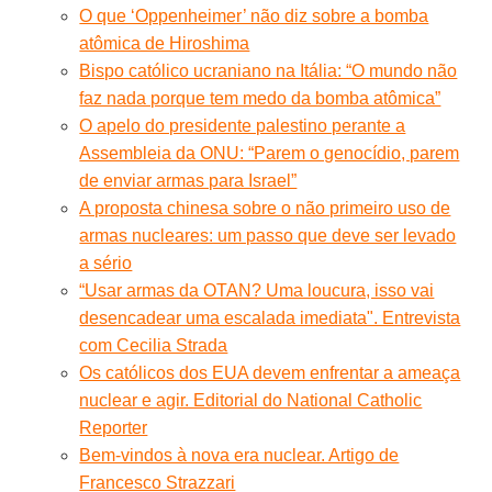
O que ‘Oppenheimer’ não diz sobre a bomba
atômica de Hiroshima
Bispo católico ucraniano na Itália: “O mundo não
faz nada porque tem medo da bomba atômica”
O apelo do presidente palestino perante a
Assembleia da ONU: “Parem o genocídio, parem
de enviar armas para Israel”
A proposta chinesa sobre o não primeiro uso de
armas nucleares: um passo que deve ser levado
a sério
“Usar armas da OTAN? Uma loucura, isso vai
desencadear uma escalada imediata". Entrevista
com Cecilia Strada
Os católicos dos EUA devem enfrentar a ameaça
nuclear e agir. Editorial do National Catholic
Reporter
Bem-vindos à nova era nuclear. Artigo de
Francesco Strazzari