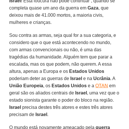
Israel
! Esta loucura não pode continuar”, quando se
completa quase um ano da guerra em
Gaza
, que
deixou mais de 41.000 mortos, a maioria civis,
mulheres e crianças.
Sou contra as armas, seja qual for a sua categoria, e
considero que o que está acontecendo no mundo,
com armas convencionais ou não, é uma das
tragédias da humanidade. Alguém tem que parar a
escalada, mas os que podem, não querem. A essa
altura, apenas a Europa e os
Estados Unidos
poderiam deter as guerras de
Israel
e na
Ucrânia
. A
União Europeia
, os
Estados Unidos
e a
OTAN
em
geral são os aliados centrais de
Israel
, uma vez que o
estado sionista garante o poder do bloco na região.
Israel
precisa destes três atores e estes três atores
precisam de
Israel
.
O mundo está novamente ameaçado pela
guerra