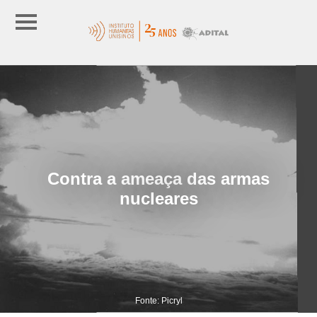
Contra a ameaça das armas
nucleares
Fonte: Picryl