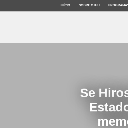
INÍCIO
SOBRE O IHU
PROGRAMA
Se Hiro
Estad
memór