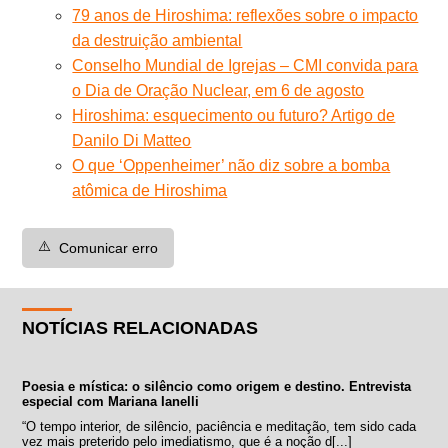
79 anos de Hiroshima: reflexões sobre o impacto
da destruição ambiental
Conselho Mundial de Igrejas – CMI convida para
o Dia de Oração Nuclear, em 6 de agosto
Hiroshima: esquecimento ou futuro? Artigo de
Danilo Di Matteo
O que ‘Oppenheimer’ não diz sobre a bomba
atômica de Hiroshima
⚠️
Comunicar erro
NOTÍCIAS RELACIONADAS
Poesia e mística: o silêncio como origem e destino. Entrevista
especial com Mariana Ianelli
“O tempo interior, de silêncio, paciência e meditação, tem sido cada
vez mais preterido pelo imediatismo, que é a noção d[...]