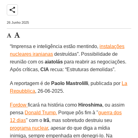
share
26 Junho 2025
“Imprensa e inteligência estão mentindo,
instalações
nucleares iranianas
destruídas”. Possibilidade de
reunião com os
aiatolás
para reabrir as negociações.
Após críticas,
CIA
recua: “Estruturas demolidas”.
A reportagem é de
Paolo
Mastrolilli
, publicada por
La
Repubblica
, 26-06-2025.
Fordow
ficará na história como
Hiroshima
, ou assim
pensa
Donald Trump.
Porque pôs fim à "
guerra dos
12 dias
" com o
Irã
, mas sobretudo destruiu seu
programa nuclear
, apesar do que diga a mídia
inimiga, sempre empenhada em denegri-lo. Na