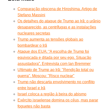
Comparação obscena de Hiroshima. Artigo de
Stefano Massini
Os detalhes do ataque de Trump ao Irã: o urânio
desaparecido, as centrífugas e as instalações
nucleares secretas
Trump aumenta as tensões globais ao
bombardear o Irã
Ataque dos EUA: “A escolha de Trump foi
equivocada e ditada por seu ego. Situação
assustadora”. Entrevista com Ian Bremmer
Ultimato de Trump ao Irã: "Rendição total ou
guerra". Moscou: "Risco nuclear"
Trump não descarta envolvimento no conflito
entre Israel e Irã
Israel coloca a região à beira do abismo
Exército israelense domina os céus, mas parar
foguetes não basta