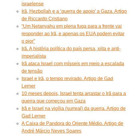
israelense
Irã, Hezbollah e a ‘guerra de apoio’ a Gaza. Artigo
de Riccardo Cristiano
“Um Netanyahu em plena fuga para a frente vai
responder ao Irã, e apenas os EUA podem evitar
o pior”
Irã. A história política do país persa, xiita e anti-
imperialista
Irã ataca Israel com mísseis em meio a escalada
de tensão
Israel e Irã, o tempo revirado. Artigo de Gad
Lerner
10 meses depois, Israel tenta arrastar o Irã para a
guerra que começou em Gaza
Irã e Israel na vigília (surreal) da guerra. Artigo de
Gad Lerner
A Caixa de Pandora do Oriente Médio. Artigo de
André Márcio Neves Soares