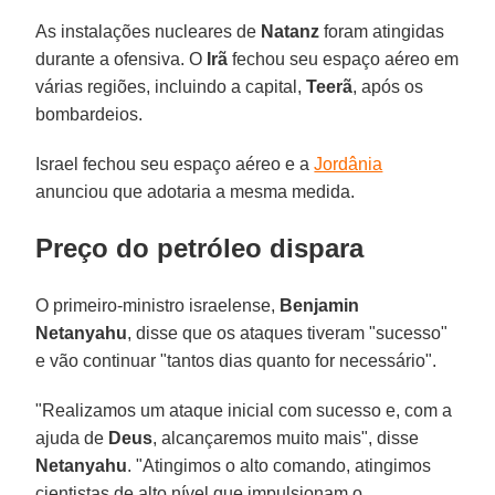
As instalações nucleares de
Natanz
foram atingidas
durante a ofensiva. O
Irã
fechou seu espaço aéreo em
várias regiões, incluindo a capital,
Teerã
, após os
bombardeios.
Israel fechou seu espaço aéreo e a
Jordânia
anunciou que adotaria a mesma medida.
Preço do petróleo dispara
O primeiro-ministro israelense,
Benjamin
Netanyahu
, disse que os ataques tiveram "sucesso"
e vão continuar "tantos dias quanto for necessário".
"Realizamos um ataque inicial com sucesso e, com a
ajuda de
Deus
, alcançaremos muito mais", disse
Netanyahu
. "Atingimos o alto comando, atingimos
cientistas de alto nível que impulsionam o