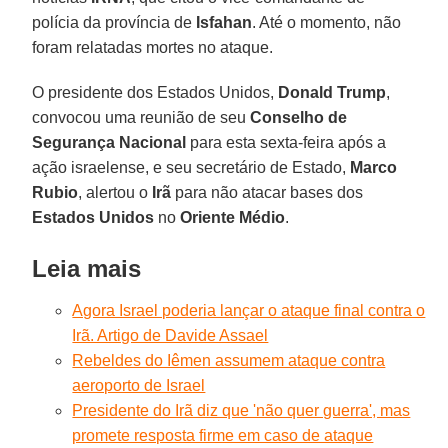
polícia da província de
Isfahan
. Até o momento, não
foram relatadas mortes no ataque.
O presidente dos Estados Unidos,
Donald
Trump
,
convocou uma reunião de seu
Conselho de
Segurança Nacional
para esta sexta-feira após a
ação israelense, e seu secretário de Estado,
Marco
Rubio
, alertou o
Irã
para não atacar bases dos
Estados Unidos
no
Oriente
Médio
.
Leia mais
Agora Israel poderia lançar o ataque final contra o
Irã. Artigo de Davide Assael
Rebeldes do Iêmen assumem ataque contra
aeroporto de Israel
Presidente do Irã diz que 'não quer guerra', mas
promete resposta firme em caso de ataque