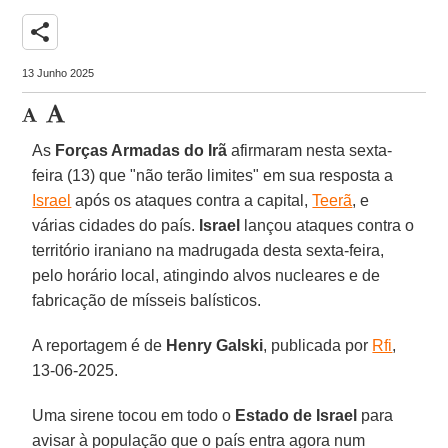
share
13 Junho 2025
As
Forças Armadas do Irã
afirmaram nesta sexta-
feira (13) que "não terão limites" em sua resposta a
Israel
após os ataques contra a capital,
Teerã
, e
várias cidades do país.
Israel
lançou ataques contra o
território iraniano na madrugada desta sexta-feira,
pelo horário local, atingindo alvos nucleares e de
fabricação de mísseis balísticos.
A reportagem é de
Henry
Galski
, publicada por
Rfi
,
13-06-2025.
Uma sirene tocou em todo o
Estado de Israel
para
avisar à população que o país entra agora num