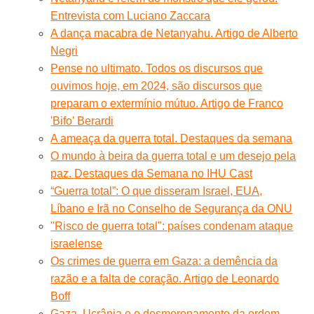
Entrevista com Luciano Zaccara
A dança macabra de Netanyahu. Artigo de Alberto
Negri
Pense no ultimato. Todos os discursos que
ouvimos hoje, em 2024, são discursos que
preparam o extermínio mútuo. Artigo de Franco
'Bifo' Berardi
A ameaça da guerra total. Destaques da semana
O mundo à beira da guerra total e um desejo pela
paz. Destaques da Semana no IHU Cast
“Guerra total”: O que disseram Israel, EUA,
Líbano e Irã no Conselho de Segurança da ONU
"Risco de guerra total": países condenam ataque
israelense
Os crimes de guerra em Gaza: a demência da
razão e a falta de coração. Artigo de Leonardo
Boff
Gaza, Ucrânia e o desmoronamento da ordem