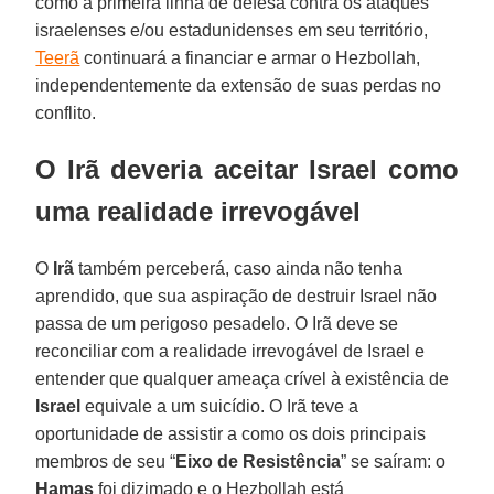
como a primeira linha de defesa contra os ataques
israelenses e/ou estadunidenses em seu território,
Teerã
continuará a financiar e armar o Hezbollah,
independentemente da extensão de suas perdas no
conflito.
O Irã deveria aceitar Israel como
uma realidade irrevogável
O
Irã
também perceberá, caso ainda não tenha
aprendido, que sua aspiração de destruir Israel não
passa de um perigoso pesadelo. O Irã deve se
reconciliar com a realidade irrevogável de Israel e
entender que qualquer ameaça crível à existência de
Israel
equivale a um suicídio. O Irã teve a
oportunidade de assistir a como os dois principais
membros de seu “
Eixo de Resistência
” se saíram: o
Hamas
foi dizimado e o Hezbollah está