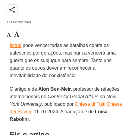
share
17 Outubro 2024
Israel
pode vencer todas as batalhas contra os
palestinos por gerações, mas nunca vencerá uma
guerra que os subjugue para sempre. Tanto uns
quanto os outros deveriam reconhecer a
inevitabilidade da coexistência
O artigo é de
Alon Ben
-
Meir
, professor de relações
internacionais no
Center for Global Affairs da New
York University
, publicado por
Chiesa di Tutti Chiesa
dei Poveri
, 11-10-2024. A tradução é de
Luisa
Rabolini
.
Eis o artigo.