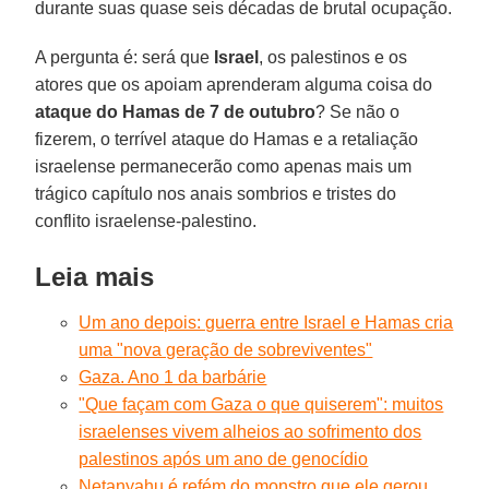
durante suas quase seis décadas de brutal ocupação.
A pergunta é: será que
Israel
, os palestinos e os
atores que os apoiam aprenderam alguma coisa do
ataque do Hamas de 7 de outubro
? Se não o
fizerem, o terrível ataque do Hamas e a retaliação
israelense permanecerão como apenas mais um
trágico capítulo nos anais sombrios e tristes do
conflito israelense-palestino.
Leia mais
Um ano depois: guerra entre Israel e Hamas cria
uma "nova geração de sobreviventes"
Gaza. Ano 1 da barbárie
"Que façam com Gaza o que quiserem": muitos
israelenses vivem alheios ao sofrimento dos
palestinos após um ano de genocídio
Netanyahu é refém do monstro que ele gerou.