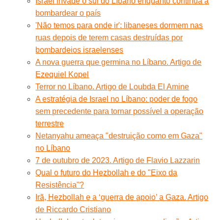
Israel invade o sul do Líbano enquanto continua a
bombardear o país
'Não temos para onde ir': libaneses dormem nas
ruas depois de terem casas destruídas por
bombardeios israelenses
A nova guerra que germina no Líbano. Artigo de
Ezequiel Kopel
Terror no Líbano. Artigo de Loubda El Amine
A estratégia de Israel no Líbano: poder de fogo
sem precedente para tornar possível a operação
terrestre
Netanyahu ameaça "destruição como em Gaza"
no Líbano
7 de outubro de 2023. Artigo de Flavio Lazzarin
Qual o futuro do Hezbollah e do "Eixo da
Resistência"?
Irã, Hezbollah e a ‘guerra de apoio’ a Gaza. Artigo
de Riccardo Cristiano