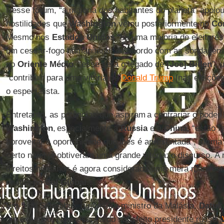
Nesse fórum, “a maioria dos habitantes do planeta” apoio
hostilidades que
Washington
vetou posteriormente no
Co
Mesmo nos
Estados Unidos
“há uma maioria de eleitore
um cessar-fogo humanitário, de acordo com as sondagens
no
Oriente Médio
, “esse será o legado de
[Joe] Biden
”, 
“contribuir para uma vitória de
Donald Trump
[nas eleições
o especialista.
Entretanto, as potências que aspiram a contrariar o pode
Washington
, especialmente a
Rússia
e a
China
, “estão 
aproveitar a oportunidade que lhes é apresentada”, afirm
certo nível já obtiveram uma grande vitória: o discurso. A 
direitos humanos é agora considerada uma mera manifesta
muitos no
Sul Global
.
Em 5 de Setembro, o primeiro-ministro da Malásia,
Datuk
um exemplo. Na presença do satisfeito presidente russo,