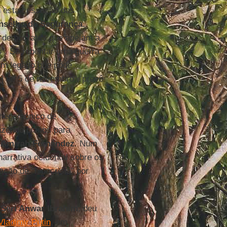
u esta cessação das
nselho de Segurança
.
s democratas que apelam a
”. Se rebentar uma guerra
um legado que pode
] de 5 de novembro”, prevê
r hegemónico de
fazendo planos para
a
Amirah Fernández
. Num
narrativa ocidental sobre os
ção de “hipocrisia” por
 Seri Anwar Ibrahim
, deu
Vladimir Putin
, em