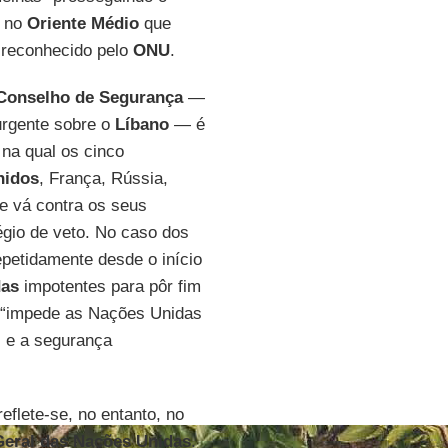
” no
Oriente Médio
que
, reconhecido pelo
ONU
.
onselho de Segurança
—
 urgente sobre o
Líbano
— é
 na qual os cinco
nidos
, França, Rússia,
e vá contra os seus
égio de veto. No caso dos
repetidamente desde o início
das
impotentes para pôr fim
 “impede as Nações Unidas
z e a segurança
eflete-se, no entanto, no
eral das Nações Unidas
.