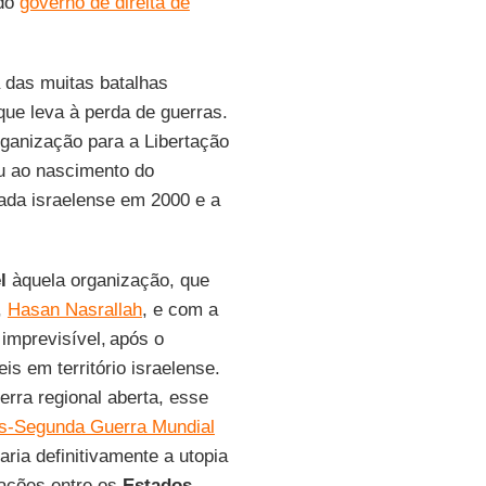
 do
governo de direita de
das muitas batalhas
que leva à perda de guerras.
ganização para a Libertação
ou ao nascimento do
irada israelense em 2000 e a
l
àquela organização, que
,
Hasan Nasrallah
, e com a
imprevisível, após o
is em território israelense.
rra regional aberta, esse
s-Segunda Guerra Mundial
ria definitivamente a utopia
ações entre os
Estados
,