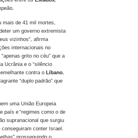
mpeão.
u mais de 41 mil mortes,
e deter um governo extremista
eus vizinhos”, afirma
ações internacionais no
o “apenas grito no céu” que a
a Ucrânia e o “silêncio
semelhante contra o
Líbano
,
lagrante “duplo padrão” que
 nem uma União Europeia
e país e “regimes como o de
ção supranacional que surgiu
 conseguiram conter Israel.
melhas” prosseguindo o