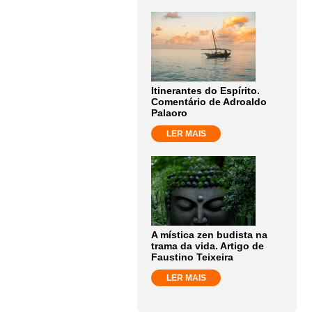
Itinerantes do Espírito.
Comentário de Adroaldo
Palaoro
LER MAIS
A mística zen budista na
trama da vida. Artigo de
Faustino Teixeira
LER MAIS