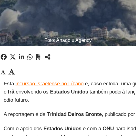
Foto: Anadolu Agency
Esta
incursão israelense no Líbano
e, caso ecloda, uma g
o
Irã
envolvendo os
Estados Unidos
também poderá lanç
ódio futuro.
A reportagem é de
Trinidad Deiros Bronte
, publicado po
Com o apoio dos
Estados Unidos
e com a
ONU
paralisad