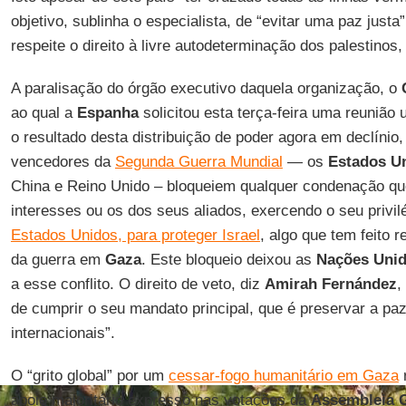
objetivo, sublinha o especialista, de “evitar uma paz justa
respeite o direito à livre autodeterminação dos palestinos
A paralisação do órgão executivo daquela organização, o
C
ao qual a
Espanha
solicitou esta terça-feira uma reunião
o resultado desta distribuição de poder agora em declínio,
vencedores da
Segunda Guerra Mundial
— os
Estados U
China e Reino Unido – bloqueiem qualquer condenação qu
interesses ou os dos seus aliados, exercendo o seu privil
Estados Unidos, para proteger Israel
, algo que tem feito 
da guerra em
Gaza
. Este bloqueio deixou as
Nações Uni
a esse conflito. O direito de veto, diz
Amirah Fernández
,
de cumprir o seu mandato principal, que é preservar a pa
internacionais”.
O “grito global” por um
cessar-fogo humanitário em Gaza
r
apoio majoritário expresso nas votações da
Assembleia G