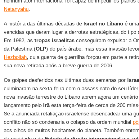
nenhum ator internacional foi capaz de impedir os planos
Netanyahu
.
A história das últimas décadas de
Israel no Líbano
é uma 
vencidas que deram lugar a derrotas estratégicas, do tipo 
Em 1982, as
tropas israelitas
conseguiram expulsar a Or
da Palestina (
OLP
) do país árabe, mas essa invasão lev
Hezbollah
, cuja guerra de guerrilha forçou em parte a ret
sua nova retirada após a breve guerra de 2006.
Os golpes desferidos nas últimas duas semanas por
Israe
culminaram na sexta-feira com o assassinato do seu líder
nova invasão terrestre do Líbano abrem agora um cenário 
lançamento pelo
Irã
esta terça-feira de cerca de 200 mísse
Se a anunciada retaliação israelense desencadear uma gue
conflito não só condenaria o colapso da ordem mundial
pó
aos olhos de muitos habitantes do planeta. Também enterra
da equidade e do
Estado de direito internacional
nas rel