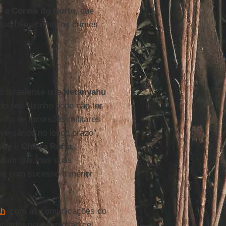
o a
Coreia do Norte
, que
escreveu como “os crimes
o israelense que
Netanyahu
do seu vizinho pode não ter
rico de incursões militares
versários no longo prazo”,
wby
e
Chiara Ruffa
,
ordam que, nas suas
ar com sucesso a menor
ah
, com as comunicações do
utilados pela explosão de