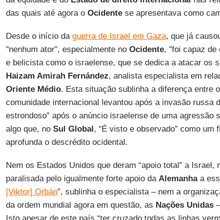
das quais até agora o
Ocidente
se apresentava como ca
Desde o início da
guerra de Israel em Gaza
, que já causo
"nenhum ator", especialmente no
Ocidente
, "foi capaz d
e belicista como o israelense, que se dedica a atacar os s
Haizam Amirah Fernández
, analista especialista em rel
Oriente Médio
. Esta situação sublinha a diferença entre 
comunidade internacional levantou após a invasão russa d
estrondoso” após o anúncio israelense de uma agressão 
algo que, no
Sul Global
, “É visto e observado” como um f
aprofunda o descrédito ocidental.
Nem os Estados Unidos que deram “apoio total” a Israel,
paralisada pelo igualmente forte apoio da
Alemanha
a ess
[Viktor] Orbán
”, sublinha o especialista – nem a organiza
da ordem mundial agora em questão, as
Nações Unidas
–
Isto apesar de este país “ter cruzado todas as linhas ver