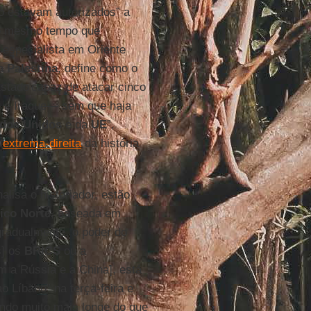
ão estavam autorizados” a
 ao mesmo tempo que
r especialista em Oriente
 a
Palestina
, define como o
stado capaz de atacar cinco
a e Iraque— sem que haja
dos Unidos
e da
UE
”,
s
extrema-direita
da história
nalisa o historiador, estão
tico Norte
, baseada em
“gradualmente, o poder do
s] os
BRICS
ou a
m a Rússia e a China], está
o Líbano” na terça-feira e
, indo muito mais longe do que