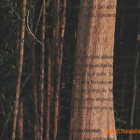
qualquer país ocidental. Até mesmo um Estado pária com
procura laços mais estreitos com o
Irã
, condenou o que d
de guerra de
Israel
no Líbano”.
Eu odeio futuro
Mesmo que o ataque iraniano não desencadeie a retaliaçã
ameaçou e a extensão do conflito seja evitada, a invasão 
o resultado esperado para
Israel
. Esse país “tem um histó
no Líbano que apenas serviram para fortalecer os seus ad
destaca uma análise das cientistas políticas
Vanessa Ne
publicada no
The Conversation
. Estes especialistas rec
sucessivas invasões, “
Israel
mostrou-se incapaz de ocup
porção do território libanês”.
Com o assassinato do líder do
Hezbollah
,
Hasan Nasrall
grupo infiltradas e centenas dos seus militantes e civis m