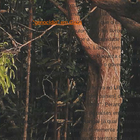
Vladivostok
, ele aludiu à forma como os ocidentais “já n
ensinar lições de “direitos humanos” aos países do sul,
toleravam o
“genocídio” em Gaza
. Aquilo que o historiado
Médio
Jorge Ramos Tolosa
, autor de vários livros sobre
“cinismo” de um Norte que protege a “impunidade de um E
países simultaneamente — Palestina, Líbano, Iémen, Síri
resposta”, demonstra na sua opinião “a fraqueza dos
Esta
impotentes face àquele que é considerado o governo mai
de Israel, o de
Benjamin Netanyahu
.
“As atrocidades de
Israel
em
Gaza
e agora no
Líbano
”, a
“destruindo ainda mais a reputação [dos países] do
Atlân
grande parte no seu poder político-militar”. Perante isto, 
Sul Global
, especialmente [o grupo de países emergente
Organização de Cooperação de Xangai
[à qual pertence
a fortalecer-se”. Moscou “condenou firmemente o ataque a
instou Israel a retirar as suas tropas do território libanês