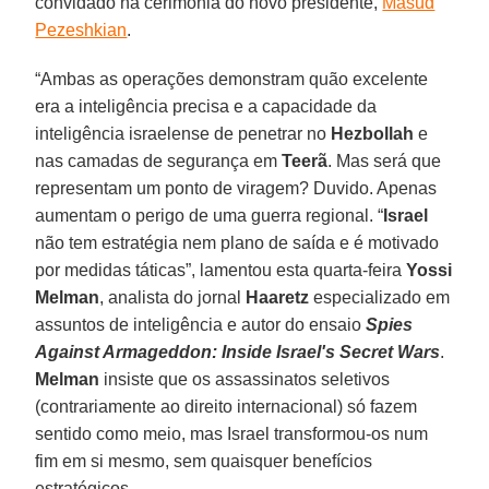
convidado na cerimónia do novo presidente,
Masud
Pezeshkian
.
“Ambas as operações demonstram quão excelente
era a inteligência precisa e a capacidade da
inteligência israelense de penetrar no
Hezbollah
e
nas camadas de segurança em
Teerã
. Mas será que
representam um ponto de viragem? Duvido. Apenas
aumentam o perigo de uma guerra regional. “
Israel
não tem estratégia nem plano de saída e é motivado
por medidas táticas”, lamentou esta quarta-feira
Yossi
Melman
, analista do jornal
Haaretz
especializado em
assuntos de inteligência e autor do ensaio
Spies
Against Armageddon: Inside Israel's Secret Wars
.
Melman
insiste que os assassinatos seletivos
(contrariamente ao direito internacional) só fazem
sentido como meio, mas Israel transformou-os num
fim em si mesmo, sem quaisquer benefícios
estratégicos.