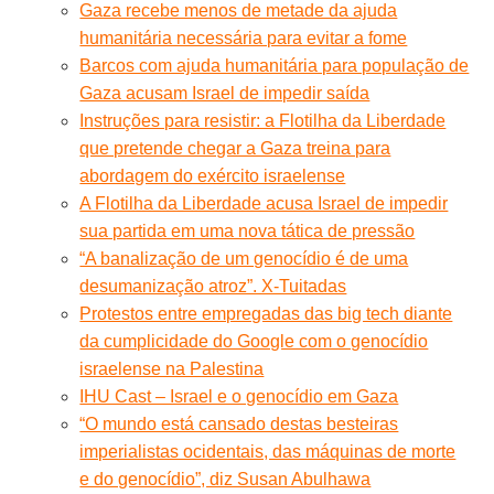
Gaza recebe menos de metade da ajuda
humanitária necessária para evitar a fome
Barcos com ajuda humanitária para população de
Gaza acusam Israel de impedir saída
Instruções para resistir: a Flotilha da Liberdade
que pretende chegar a Gaza treina para
abordagem do exército israelense
A Flotilha da Liberdade acusa Israel de impedir
sua partida em uma nova tática de pressão
“A banalização de um genocídio é de uma
desumanização atroz”. X-Tuitadas
Protestos entre empregadas das big tech diante
da cumplicidade do Google com o genocídio
israelense na Palestina
IHU Cast – Israel e o genocídio em Gaza
“O mundo está cansado destas besteiras
imperialistas ocidentais, das máquinas de morte
e do genocídio”, diz Susan Abulhawa