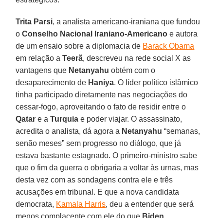
Trita Parsi
, a analista americano-iraniana que fundou
o
Conselho Nacional Iraniano-Americano
e autora
de um ensaio sobre a diplomacia de
Barack Obama
em relação a
Teerã
, descreveu na rede social X as
vantagens que
Netanyahu
obtém com o
desaparecimento de
Haniya
. O líder político islâmico
tinha participado diretamente nas negociações do
cessar-fogo, aproveitando o fato de residir entre o
Qatar
e a
Turquia
e poder viajar. O assassinato,
acredita o analista, dá agora a
Netanyahu
“semanas,
senão meses” sem progresso no diálogo, que já
estava bastante estagnado. O primeiro-ministro sabe
que o fim da guerra o obrigaria a voltar às urnas, mas
desta vez com as sondagens contra ele e três
acusações em tribunal. E que a nova candidata
democrata,
Kamala Harris
, deu a entender que será
menos complacente com ele do que
Biden
.