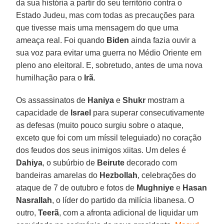
da sua história a partir do seu território contra o
Estado Judeu, mas com todas as precauções para
que tivesse mais uma mensagem do que uma
ameaça real. Foi quando
Biden
ainda fazia ouvir a
sua voz para evitar uma guerra no Médio Oriente em
pleno ano eleitoral. E, sobretudo, antes de uma nova
humilhação para o
Irã
.
Os assassinatos de
Haniya
e
Shukr
mostram a
capacidade de
Israel
para superar consecutivamente
as defesas (muito pouco surgiu sobre o ataque,
exceto que foi com um míssil teleguiado) no coração
dos feudos dos seus inimigos xiitas. Um deles é
Dahiya
, o subúrbio de
Beirute
decorado com
bandeiras amarelas do
Hezbollah
, celebrações do
ataque de 7 de outubro e fotos de
Mughniye
e
Hasan
Nasrallah
, o líder do partido da milícia libanesa. O
outro,
Teerã
, com a afronta adicional de liquidar um