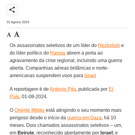
share
01 Agosto 2024
Os assassinatos seletivos de um líder do
Hezbollah
e
do líder político do
Hamas
abrem a porta ao
agravamento da crise regional, incluindo uma guerra
aberta. Companhias aéreas britânicas e norte-
americanas suspendem voos para
Israel
A reportagem é de
Antonio Pita
, publicada por
El
País
, 01-08-2024.
O
Oriente Médio
está atingindo o seu momento mais
perigoso desde o início da
guerra em Gaza
, há 10
meses. Dois chamados assassinatos seletivos – um,
em
Beirute
, reconhecido abertamente por
Israel
; e