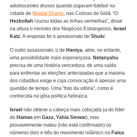
adolescentes drusos quando jogavam futebol na
cidade de
Majdal Shams
, nas Colinas de Golã. “O
Hezbollah
cruzou todas as linhas vermelhas”, disse
na altura o ministro dos Negócios Estrangeiros,
Israel
Katz
. A resposta foi o assassinato de
Shukr
.
O outro assassinato, o de
Haniya
, abre, no entanto,
uma possibilidade mais esperançosa.
Netanyahu
precisa de uma história vencedora, de uma saída
para enfrentar as eleições antecipadas que a maioria
dos cidadãos exige e cuja convocação é apenas uma
questão de tempo. Uma “foto da vitória”, como é
conhecida na gíria política hebraica.
Israel
não obteve a cabeça mais cobiçada (a do líder
do
Hamas
em
Gaza
,
Yahia Sinwar
), mas
provavelmente matou (não está confirmado) os
números dois e três do movimento islâmico na
Faixa