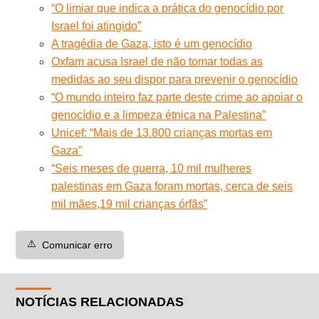
“O limiar que indica a prática do genocídio por
Israel foi atingido”
A tragédia de Gaza, isto é um genocídio
Oxfam acusa Israel de não tomar todas as
medidas ao seu dispor para prevenir o genocídio
“O mundo inteiro faz parte deste crime ao apoiar o
genocídio e a limpeza étnica na Palestina”
Unicef: “Mais de 13.800 crianças mortas em
Gaza”
“Seis meses de guerra, 10 mil mulheres
palestinas em Gaza foram mortas, cerca de seis
mil mães,19 mil crianças órfãs”
⚠️
Comunicar erro
NOTÍCIAS RELACIONADAS