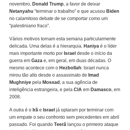
novembro,
Donald Trump
, a favor de deixar
Netanyahu
“terminar o trabalho” e que acusou
Biden
no calamitoso debate de se comportar como um
“palestiniano fraco”.
Vários motivos tornam esta semana particularmente
delicada. Uma delas é a hierarquia.
Haniya
é o líder
mais importante morto por
Israel
desde o início da
guerra em
Gaza
e, em geral, em duas décadas. O
mesmo acontece com o
Hezbollah
: Israel nunca
mirou tão alto desde o assassinato de
Imad
Mughniye
pela
Mossad
, a sua agência de
inteligência estrangeira, e pela
CIA
em
Damasco
, em
2008.
A outra é o
Irã
e
Israel
já optaram por terminar com
um empate o seu confronto sem precedentes em abril
passado. Foi quando
Teerã
lançou o primeiro ataque